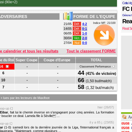
ssi (90e+2)
Celta Vi
FC 
Gérone 
ADVERSAIRES
FORME DE L'EQUIPE
Rea
Indice MF: 21/100
21/05
Déf.
4-2
Real S
14/05
Déf.
0-1
06/05
Déf.
1-0
30/04
Vict.
2-0
27/04
Nul
0-0
e calendrier et tous les résultats
Tout le classement FORME
e du Roi
Super Coupe
Coupe d'Europe
TOTAL
1/4
-
-
Classement Performance
44
6
-
-
41% de victoire
(
)
66
10
-
-
(
1,50 but/match
)
58
7
-
-
1,32 but/match
(
)
s + lues par les lecteurs de Maxifoot
hier (26/07)
pop-up
c
Eibar
, fait lui le chemin inverse en s'engageant pour cinq années. La formation
r boucler ce deal. Lamela file à Séville ...
A
il y a 65 j. (23/05)
pop-up
05/08
ar
(1-0) samedi lors de la dernière journée de la Liga, l'international français a
05/08
 Blaugrana. "Maintenant, comme plusieurs ...