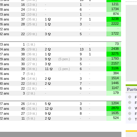
1211
28 ans
16
(13 tit.)
-
1
-
1734
28 ans
24
(19 tit.)
-
6
-
874
23 ans
12
(10 tit.)
-
1
-
3238
26 ans
37
(35 tit.)
1
7
1
2222
26 ans
28
(25 tit.)
1
3
-
-
22 ans
-
-
-
-
1722
32 ans
22
(20 tit.)
3
5
-
73
23 ans
1
(1 tit.)
-
-
-
2438
24 ans
35
(29 tit.)
2
13
1
3275
27 ans
38
(36 tit.)
1
9
1
1793
29 ans
32
(22 tit.)
9
(5 pen.)
3
-
2157
29 ans
30
(27 tit.)
3
5
-
3106
30 ans
39
(34 tit.)
11
(1 pen.)
6
-
384
26 ans
7
(5 tit.)
-
-
-
1514
26 ans
34
(14 tit.)
2
3
-
1446
30 ans
22
(16 tit.)
2
7
-
1147
20 ans
22
(11 tit.)
-
6
-
Parte
179
22 ans
3
(2 tit.)
-
-
-
F
F
1204
27 ans
26
(14 tit.)
5
3
-
2870
W
27 ans
40
(31 tit.)
12
5
-
1635
27 ans
27
(19 tit.)
9
8
-
F
524
22 ans
11
(5 tit.)
2
-
-
T