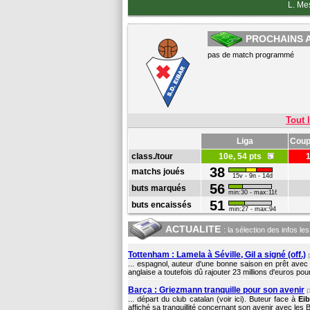
L. Me
PROCHAINS 
pas de match programmé
Tout l
Liga
Coup
class./tour
10e, 54 pts
38
matchs joués
15v - 9n - 14d
56
buts marqués
min:30 - max:116
51
buts encaissés
min:27 - max:94
ACTUALITE
: la sélection des infos le
Tottenham : Lamela à Séville, Gil a signé (off.)
... espagnol, auteur d'une bonne saison en prêt ave
anglaise a toutefois dû rajouter 23 millions d'euros pou
Barça : Griezmann tranquille pour son avenir
... départ du club catalan (voir ici). Buteur face à
Eib
affiché sa tranquillité concernant son avenir avec les