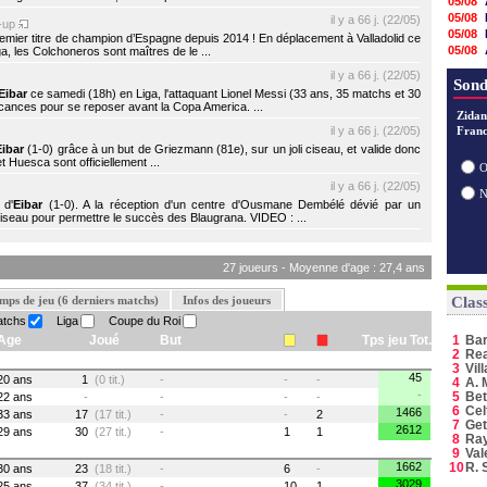
05/08
05/08
il y a 66 j. (22/05)
-up
05/08
premier titre de champion d’Espagne depuis 2014 ! En déplacement à Valladolid ce
05/08
a, les Colchoneros sont maîtres de le ...
05/08
il y a 66 j. (22/05)
05/08
Sond
Eibar
ce samedi (18h) en Liga, l'attaquant Lionel Messi (33 ans, 35 matchs et 30
05/08
vacances pour se reposer avant la Copa America. ...
04/08
Zidan
il y a 66 j. (22/05)
Franc
04/08
04/08
Eibar
(1-0) grâce à un but de Griezmann (81e), sur un joli ciseau, et valide donc
 et Huesca sont officiellement ...
04/08
O
04/08
il y a 66 j. (22/05)
04/08
 d'
Eibar
(1-0). A la réception d'un centre d'Ousmane Dembélé dévié par un
 ciseau pour permettre le succès des Blaugrana. VIDEO : ...
27 joueurs - Moyenne d'age : 27,4 ans
mps de jeu (6 derniers matchs)
Infos des joueurs
Clas
atchs
Liga
Coupe du Roi
Age
Joué
But
Tps jeu Tot.
1
Ba
2
Rea
3
Vil
45
20 ans
1
(0 tit.)
-
-
-
4
A. 
-
5
Bet
22 ans
-
-
-
-
6
Cel
1466
33 ans
17
(17 tit.)
-
-
2
7
Get
2612
29 ans
30
(27 tit.)
-
1
1
8
Ray
9
Val
1662
10
R. 
30 ans
23
(18 tit.)
-
6
-
3029
25 ans
37
(34 tit.)
-
10
1