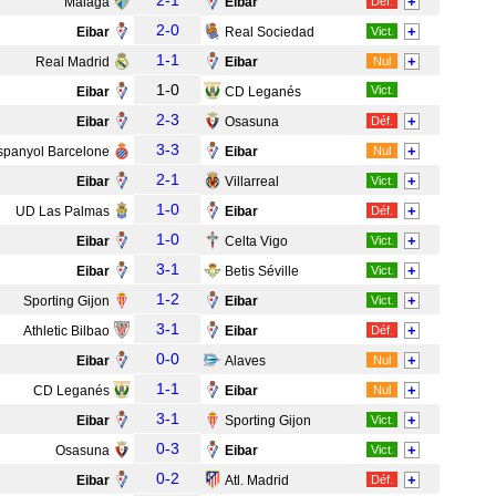
2-1
+
Malaga
Eibar
Déf.
2-0
+
Eibar
Real Sociedad
Vict.
1-1
+
Real Madrid
Eibar
Nul
1-0
Vict.
Eibar
CD Leganés
2-3
+
Eibar
Osasuna
Déf.
3-3
+
spanyol Barcelone
Eibar
Nul
2-1
+
Eibar
Villarreal
Vict.
1-0
+
UD Las Palmas
Eibar
Déf.
1-0
+
Eibar
Celta Vigo
Vict.
3-1
+
Eibar
Betis Séville
Vict.
1-2
+
Sporting Gijon
Eibar
Vict.
3-1
+
Athletic Bilbao
Eibar
Déf.
0-0
+
Eibar
Alaves
Nul
1-1
+
CD Leganés
Eibar
Nul
3-1
+
Eibar
Sporting Gijon
Vict.
0-3
+
Osasuna
Eibar
Vict.
0-2
+
Eibar
Atl. Madrid
Déf.