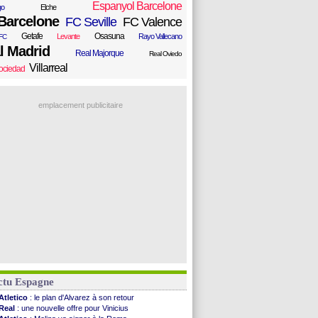
Espanyol Barcelone
go
Elche
Barcelone
FC Seville
FC Valence
Getafe
Osasuna
Levante
Rayo Vallecano
FC
l Madrid
Real Majorque
Real Oviedo
Villarreal
ociedad
emplacement publicitaire
ctu Espagne
Atletico
: le plan d'Alvarez à son retour
Real
: une nouvelle offre pour Vinicius