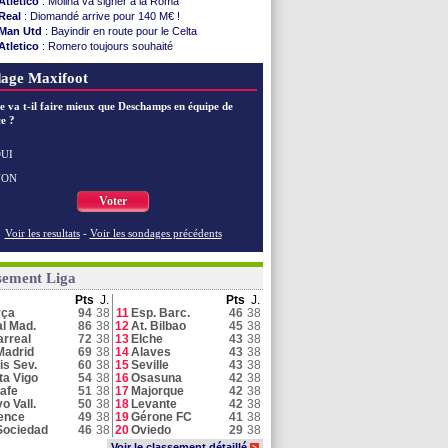
Atletico
: Molina va signer à la Roma
Real
: Diomandé arrive pour 140 M€ !
Man Utd
: Bayindir en route pour le Celta
Atletico
: Romero toujours souhaité
Real
: Endrick compte bien rester
age Maxifoot
Real
: ce sera bien la Fio pour Mastantuono
Real
: le doute persiste pour Vinicius
e va t-il faire mieux que Deschamps en équipe de
Real
: dénouement cette semaine pour Diomandé ?
e ?
Real
: Silva content de travailler avec Mourinho
Real
: Mastantuono vers la Fiorentina ?
Real
: Silva n'a pas hésité une seconde
UI
Barça
: Ter Stegen prêté à l'Ajax (officiel)
NON
Real
: un autre espoir file à Fulham (off.)
Voter
Voir toutes les brèves
Voir les resultats
-
Voir les sondages précédents
sement Liga
Pts
J.
Pts
J.
rça
94
38
11
Esp. Barc.
46
38
l Mad.
86
38
12
At. Bilbao
45
38
larreal
72
38
13
Elche
43
38
Madrid
69
38
14
Alaves
43
38
is Sev.
60
38
15
Seville
43
38
ta Vigo
54
38
16
Osasuna
42
38
afe
51
38
17
Majorque
42
38
o Vall.
50
38
18
Levante
42
38
ence
49
38
19
Gérone FC
41
38
Sociedad
46
38
20
Oviedo
29
38
Voir le classement détaillé
>