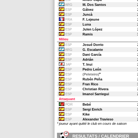
ARG
M. Dos Santos
ESP
Gálvez
ESP
Juncà
FRA
F. Lejeune
ESP
Luna
ESP
Julen López
ESP
Ramis
Milieu
ESP
Josué Dorrio
ARG
G. Escalante
ESP
Dani García
ESP
Adrián
JAP
T. Inui
ESP
Pedro León
*
ESP
(Peleteiro)
ESP
Rubén Peña
ESP
Fran Rico
ESP
Christian Rivera
ESP
Imanol Sarriegui
Attaquant
POR
Bebé
ESP
Sergi Enrich
ESP
Kike
ESP
Alexander Travieso
* joueur ayant quitté le club en cours de saison
RESULTATS / CALENDRIER