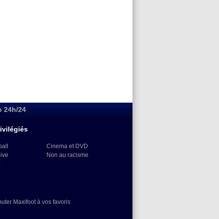
o 24h/24
ivilégiés
ball
Cinema et DVD
Live
Non au racisme
)
outer Maxifoot à vos favoris