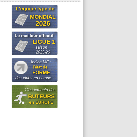
L'equipe type de
MONDIAL
2026
Le meilleur effectif
LIGUE 1
saison
2025-26
Indice MF :
l'état de
FORME
des clubs en europe
Classements des
BUTEURS
en EUROPE