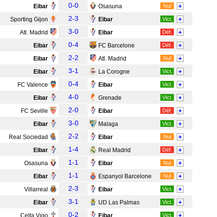
0-0
+
Eibar
Osasuna
Nul
2-3
+
Sporting Gijon
Eibar
Vict.
3-0
+
Atl. Madrid
Eibar
Déf.
0-4
+
Eibar
FC Barcelone
Déf.
2-2
+
Eibar
Atl. Madrid
Nul
3-1
+
Eibar
La Corogne
Vict.
0-4
+
FC Valence
Eibar
Vict.
4-0
+
Eibar
Grenade
Vict.
2-0
+
FC Seville
Eibar
Déf.
3-0
+
Eibar
Malaga
Vict.
2-2
+
Real Sociedad
Eibar
Nul
1-4
+
Eibar
Real Madrid
Déf.
1-1
+
Osasuna
Eibar
Nul
1-1
+
Eibar
Espanyol Barcelone
Nul
2-3
+
Villarreal
Eibar
Vict.
3-1
+
Eibar
UD Las Palmas
Vict.
0-2
+
Celta Vigo
Eibar
Vict.