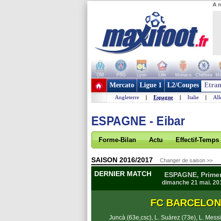
A r
OM
PSG
Lyon
Lille
Monaco
Chelsea
Ma
+ de clubs
Mercato
Ligue 1
L2/Coupes
Etran
Angleterre
|
Espagne
|
Italie
|
Al
ESPAGNE - Eibar
Forme-Bilan
Actu
Effectif-Temps
SAISON 2016/2017
Changer de saison >>
DERNIER MATCH
ESPAGNE, Primera
dimanche 21 mai. 20
FC BARCELON
Juncà (63e,csc)
,
L. Suárez (73e)
,
L. Messi