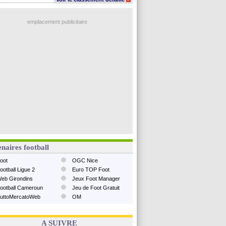
emplacement publicitaire
naires football
oot
OGC Nice
ootball Ligue 2
Euro TOP Foot
eb Girondins
Jeux Foot Manager
ootball Cameroun
Jeu de Foot Gratuit
uttoMercatoWeb
OM
A SUIVRE