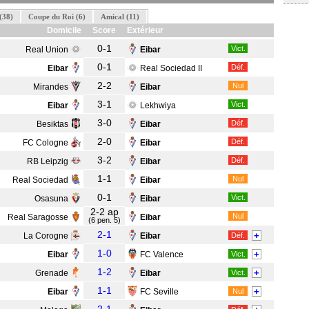
(38)
Coupe du Roi (6)
Amical (11)
Domicile
Score
Extérieur
0-1
Vict.
Real Union
Eibar
0-1
Déf.
Eibar
Real Sociedad II
2-2
Nul
Mirandes
Eibar
3-1
Vict.
Eibar
Lekhwiya
3-0
Déf.
Besiktas
Eibar
2-0
Déf.
FC Cologne
Eibar
3-2
Déf.
RB Leipzig
Eibar
1-1
Nul
Real Sociedad
Eibar
0-1
Vict.
Osasuna
Eibar
2-2 ap
Nul
Real Saragosse
Eibar
(6 pen. 5)
2-1
+
La Corogne
Eibar
Déf.
1-0
+
Eibar
FC Valence
Vict.
1-2
+
Grenade
Eibar
Vict.
1-1
+
Eibar
FC Seville
Nul