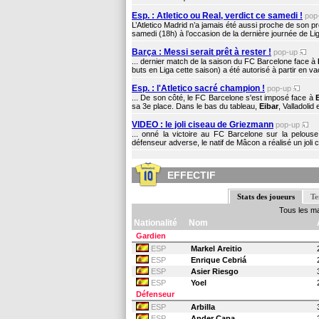
Esp. : Atletico ou Real, verdict ce samedi !
pop
L’Atletico Madrid n’a jamais été aussi proche de son 
samedi (18h) à l’occasion de la dernière journée de Lig
Barça : Messi serait prêt à rester !
pop-up
... dernier match de la saison du FC Barcelone face à
buts en Liga cette saison) a été autorisé à partir en 
Esp. : l'Atletico sacré champion !
pop-up
... De son côté, le FC Barcelone s'est imposé face à
sa 3e place. Dans le bas du tableau,
Eibar
, Valladolid
VIDEO : le joli ciseau de Griezmann
pop-up
... onné la victoire au FC Barcelone sur la pelouse
défenseur adverse, le natif de Mâcon a réalisé un joli
EFFECTIF
Stats des joueurs
Te
Tous les m
Nationalité
Nom
Gardien
ESP
Markel Areitio
ESP
Enrique Cebriá
ESP
Asier Riesgo
ESP
Yoel
Défenseur
ESP
Arbilla
ESP
Ander Capa