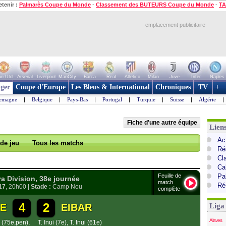
etenir :
Palmarès Coupe du Monde
-
Classement des BUTEURS Coupe du Monde
-
TA
emplacement publicitaire
n Utd
Arsenal
Liverpool
ManCity
Barca
Real
Atletico
Milan
Juve
Inter
Naples
ger
Coupe d'Europe
Les Bleus & International
Chroniques
TV
+
lemagne
|
Belgique
|
Pays-Bas
|
Portugal
|
Turquie
|
Suisse
|
Algérie
|
Fiche d'une autre équipe
Lien
Ac
 de jeu
Tous les matchs
Ré
Cl
Cal
Feuille de
Pa
 Division, 38e journée
match
Ré
17
, 20h00 |
Stade :
Camp Nou
complète
4
2
E
EIBAR
Liga
Alaves
 (75e,pen)
,
T. Inui (7e)
,
T. Inui (61e)