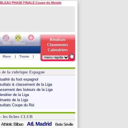
BLEAU PHASE FINALE Coupe du Monde
Résultats
Bayern
Dortmund
Classements
Calendriers
Maroc
|
Tunisie
|
s de la rubrique Espagne
tualité du foot espagnol
sultats & classement de la Liga
assement des buteurs de la Liga
endrier de la Liga
lmarès de la Liga
sultats Coupe du Roi
 - les fiches CLUB
Atl. Madrid
Athletic Bilbao
Betis Séville