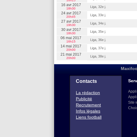
16h15
16 avr 2017
Liga, 32e j.
18h30
24 avr 2017
Liga, 33e j.
20h45
27 avr 2017
Liga, 34e j.
19h30
30 avr 2017
Liga, 35e j.
18h30
06 mai 2017
Liga, 36e j.
16h15
14 mai 2017
Liga, 37e j.
20h00
21 mai 2017
Liga, 38e j.
20h00
Maxifoo
Serv
Contacts
Appli
La rédaction
Appli
Publicité
Site 
Recrutement
Choi
Infos légales
Liens football