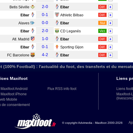
2-0
+
Betis Séville
Eibar
Déf.
0-1
+
Eibar
Athletic Bilbao
Déf.
0-0
+
Alaves
Eibar
Nul
2-0
+
Eibar
CD Leganés
Vict.
1-0
+
Atl. Madrid
Eibar
Déf.
0-1
+
Eibar
Sporting Gijon
Déf.
4-2
+
FC Barcelone
Eibar
Déf.
t (100% Football) : l'actualité du foot, des transferts et du mercat
ices Maxifoot
Liens pr
 Maxifoot Android
Flux RSS info foot
Liens foot
 Maxifoot iPhone
Maxifoot-
(livescore
web Mobile
x de consentement
Aj
© copyright Advimedia - Maxifoot 2000-2026