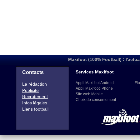
Maxifoot (100% Football) : l'actua
Services Maxifoot
Contacts
Appli Maxifoot Android
Flu
La rédaction
Appli Maxifoot iPhone
Publicité
Site web Mobile
Recrutement
Choix de consentement
Infos légales
Liens football