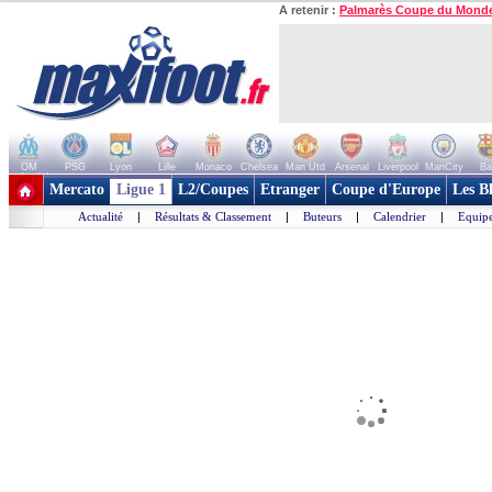
A retenir :
Palmarès Coupe du Mond
OM
PSG
Lyon
Lille
Monaco
Chelsea
Man Utd
Arsenal
Liverpool
ManCity
Ba
+ de clubs
Mercato
Ligue 1
L2/Coupes
Etranger
Coupe d'Europe
Les B
Actualité
|
Résultats & Classement
|
Buteurs
|
Calendrier
|
Equipe