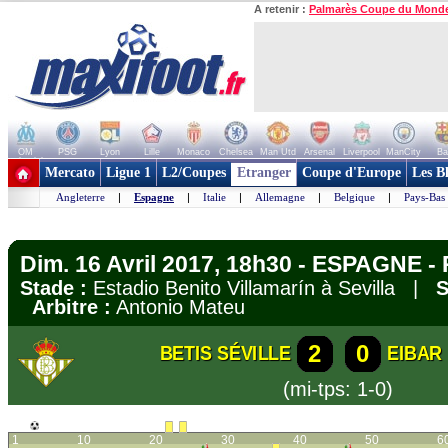
A retenir :
Palmarès Coupe du Mond
OM
PSG
Lyon
Lille
Monaco
Chelsea
Man Utd
Arsenal
Liverpool
ManCity
Ba
+ de clubs
Mercato
Ligue 1
L2/Coupes
Etranger
Coupe d'Europe
Les B
Angleterre
|
Espagne
|
Italie
|
Allemagne
|
Belgique
|
Pays-Bas
Dim. 16 Avril 2017, 18h30 - ESPAGNE - 
Stade :
Estadio Benito Villamarín à Sevilla |
S
Arbitre :
Antonio Mateu
2
0
BETIS SÉVILLE
EIBAR
(mi-tps: 1-0)
1
10
20
30
40
50
6