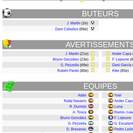
BUTEURS
J. Martin
(2e)
Dani Ceballos
(89e)
AVERTISSEMENT
J. Martin
(21e)
Ander Capa
Bruno González
(23e)
F. Lejeune
(
G. Pezzella
(69e)
Dani García
Rubén Pardo
(80e)
Kike
(85e)
EQUIPES
Adán
Yoel
Rafal Navarro
Ander Cap
R. Durmisi
Luna
A. Tosca
Ramis
(
Gál
Bruno González
F. Lejeune
G. Pezzella
G. Escalan
D. Brasanac
Pedro Leó