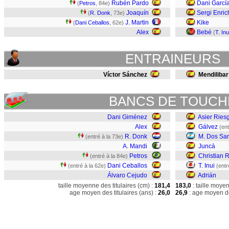
Rubén Pardo
Dani Garcí
(
Petros
, 84e)
Joaquín
Sergi Enric
(
R. Donk
, 73e)
J. Martin
Kike
(
Dani Ceballos
, 62e)
Alex
Bebé
(
T. Inu
ENTRAINEURS
Víctor Sánchez
Mendilibar
BANCS DE TOUCH
Dani Giménez
Asier Ries
Alex
Gálvez
(ent
R. Donk
M. Dos Sa
(entré à la 73e)
A. Mandi
Juncà
Petros
Christian 
(entré à la 84e)
Dani Ceballos
T. Inui
(entré à la 62e)
(entr
Álvaro Cejudo
Adrián
taille moyenne des titulaires (cm) :
181,4
183,0
: taille moye
age moyen des titulaires (ans) :
26,0
26,9
: age moyen de