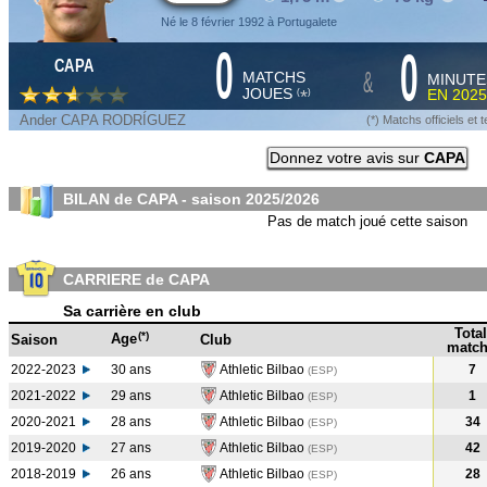
Né le 8 février 1992 à Portugalete
0
0
CAPA
&
MATCHS
MINUTE
JOUES
EN
2025
*
(
)
Ander CAPA RODRÍGUEZ
(*) Matchs officiels e
Donnez votre avis sur
CAPA
BILAN de CAPA - saison
2025/2026
Pas de match joué cette saison
CARRIERE de CAPA
Sa carrière en club
Total
(*)
Age
Saison
Club
match
2022-2023
30 ans
Athletic Bilbao
7
(ESP
)
2021-2022
29 ans
Athletic Bilbao
1
(ESP
)
2020-2021
28 ans
Athletic Bilbao
34
(ESP
)
2019-2020
27 ans
Athletic Bilbao
42
(ESP
)
2018-2019
26 ans
Athletic Bilbao
28
(ESP
)