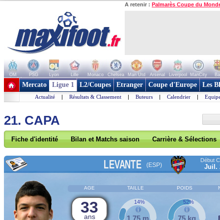
A retenir :
Palmarès Coupe du Mond
OM
PSG
Lyon
Lille
Monaco
Chelsea
Man Utd
Arsenal
Liverpool
ManCity
Ba
+ de clubs
Mercato
Ligue 1
L2/Coupes
Etranger
Coupe d'Europe
Les B
Actualité
|
Résultats & Classement
|
Buteurs
|
Calendrier
|
Equipe
21. CAPA
Fiche d'identité
Bilan et Matchs saison
Carrière & Sélections
Début Co
LEVANTE
(ESP)
Juil.
AGE
TAILLE
POIDS
33
14%
52%
ans
1,75 m
75 kg