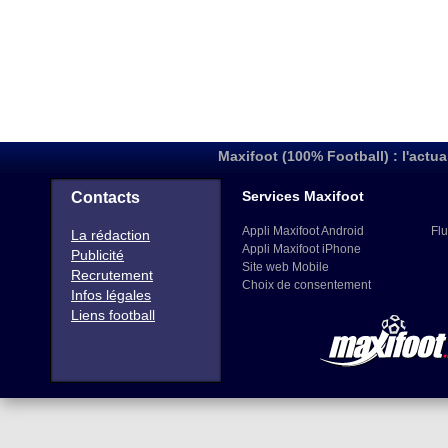
Maxifoot (100% Football) : l'actua
Services Maxifoot
Contacts
Appli Maxifoot Android
Flu
La rédaction
Appli Maxifoot iPhone
Publicité
Site web Mobile
Recrutement
Choix de consentement
Infos légales
Liens football