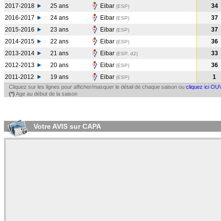
2017-2018
25 ans
Eibar
34
(ESP
)
2016-2017
24 ans
Eibar
37
(ESP
)
2015-2016
23 ans
Eibar
37
(ESP
)
2014-2015
22 ans
Eibar
36
(ESP
)
2013-2014
21 ans
Eibar
33
(ESP, d2)
2012-2013
20 ans
Eibar
36
(ESP
)
2011-2012
19 ans
Eibar
1
(ESP
)
Cliquez sur les lignes pour afficher/masquer le détail de chaque saison ou
cliquez ici OU
(*)
Age au début de la saison
Votre AVIS sur CAPA