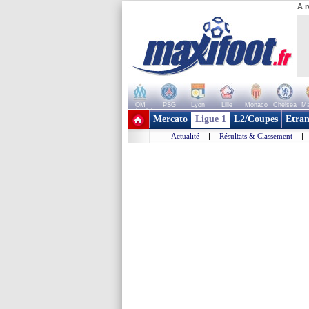
A r
OM
PSG
Lyon
Lille
Monaco
Chelsea
Ma
+ de clubs
Mercato
Ligue 1
L2/Coupes
Etran
Actualité
|
Résultats & Classement
|