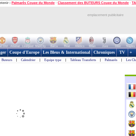
etenir :
Palmarès Coupe du Monde
-
Classement des BUTEURS Coupe du Monde
-
TA
emplacement publicitaire
n Utd
Arsenal
Liverpool
ManCity
Barca
Real
Atletico
Milan
Juve
Inter
Naples
ger
Coupe d'Europe
Les Bleus & International
Chroniques
TV
+
Buteurs
|
Calendrier
|
Equipe type
|
Tableau Transferts
|
Palmarès
|
Les Cl