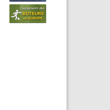
Classements des
BUTEURS
en EUROPE