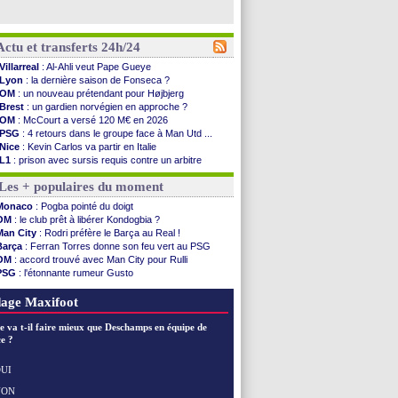
Actu et transferts 24h/24
Villarreal
: Al-Ahli veut Pape Gueye
Lyon
: la dernière saison de Fonseca ?
OM
: un nouveau prétendant pour Højbjerg
Brest
: un gardien norvégien en approche ?
OM
: McCourt a versé 120 M€ en 2026
PSG
: 4 retours dans le groupe face à Man Utd ...
Nice
: Kevin Carlos va partir en Italie
L1
: prison avec sursis requis contre un arbitre
Leganés
: c'est signé pour Luca Zidane (off.)
Les + populaires du moment
Atletico
: Ruggeri en route pour Aston Villa
Monaco
: Filipe Luis soutient Biereth
Monaco
: Pogba pointé du doigt
Lyon
: Mangala prêté à Getafe (officiel)
OM
: le club prêt à libérer Kondogbia ?
PSG
: Nsoki va signer en Croatie
Man City
: Rodri préfère le Barça au Real !
Arsenal
: Naples vise Gabriel Jesus
Barça
: Ferran Torres donne son feu vert au PSG
Real
: Mastantuono prêté à la Fiorentina (off.)
OM
: accord trouvé avec Man City pour Rulli
Man City
: accord avec le Barça pour Rodri ?
PSG
: l'étonnante rumeur Gusto
Rennes
: Haise a prolongé (officiel)
OM
: une offre pour Bulka
Palace
: Tomiyasu a convaincu (officiel)
Ouganda
: Owori battu à mort à Kampala
age Maxifoot
OM
: B. Genesio - "ce n'est pas idéal"
TFC
: Sion Oppong signe pour 4 ans (officiel)
e va t-il faire mieux que Deschamps en équipe de
PSG
: Liverpool va proposer 115 M€ pour ...
e ?
Norvège
: la démission d'Infantino réclamée
PSG
: Mbaye, deux pistes se détachent
UI
Monaco
: Filipe Luis veut remplacer Akliouche
NON
Voir les brèves précédentes