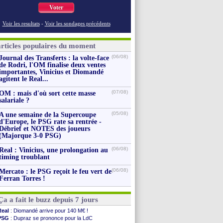
Voter
Voir les resultats
-
Voir les sondages précédents
articles populaires du moment
(06/08)
Journal des Transferts : la volte-face
de Rodri, l'OM finalise deux ventes
importantes, Vinicius et Diomandé
agitent le Real...
(07/08)
OM : mais d'où sort cette masse
salariale ?
(05/08)
A une semaine de la Supercoupe
d'Europe, le PSG rate sa rentrée -
Débrief et NOTES des joueurs
(Majorque 3-0 PSG)
(06/08)
Real : Vinicius, une prolongation au
timing troublant
(06/08)
Mercato : le PSG reçoit le feu vert de
Ferran Torres !
Ça a fait le buzz depuis 7 jours
Real
: Diomandé arrive pour 140 M€ !
PSG
: Dupraz se prononce pour la LdC