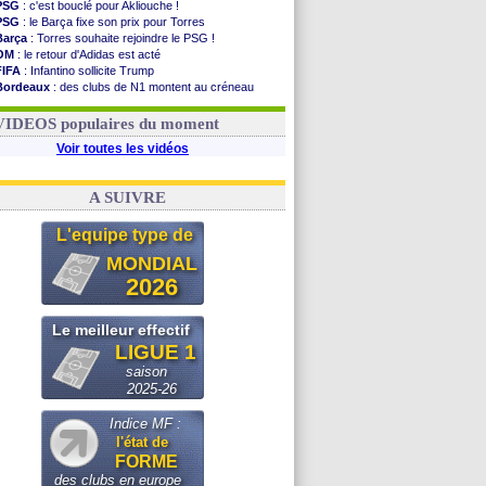
PSG
: c'est bouclé pour Akliouche !
PSG
: le Barça fixe son prix pour Torres
Barça
: Torres souhaite rejoindre le PSG !
OM
: le retour d'Adidas est acté
FIFA
: Infantino sollicite Trump
Bordeaux
: des clubs de N1 montent au créneau
Argentine
: quand Medina recadre... sa mère
Real
: le démenti de Leipzig pour Diomandé
VIDEOS populaires du moment
Voir toutes les vidéos
A SUIVRE
L'equipe type de
MONDIAL
2026
Le meilleur effectif
LIGUE 1
saison
2025-26
Indice MF :
l'état de
FORME
des clubs en europe