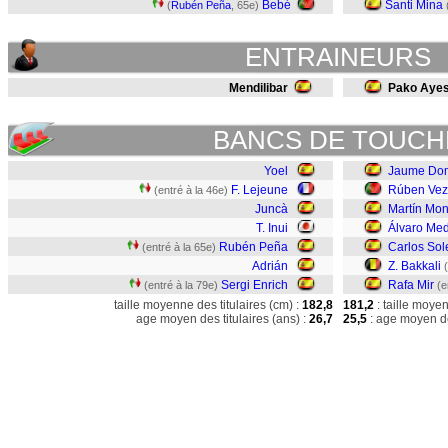
Bebé
Santi Mina
(
Rubén Peña
, 65e)
ENTRAINEURS
Mendilibar
Pako Ayes
BANCS DE TOUCH
Yoel
Jaume Do
F. Lejeune
Rúben Ve
(entré à la 46e)
Juncà
Martín Mon
T. Inui
Álvaro Me
Rubén Peña
Carlos Sol
(entré à la 65e)
Adrián
Z. Bakkali
Sergi Enrich
Rafa Mir
(entré à la 79e)
(e
taille moyenne des titulaires (cm) :
182,8
181,2
: taille moye
age moyen des titulaires (ans) :
26,7
25,5
: age moyen de