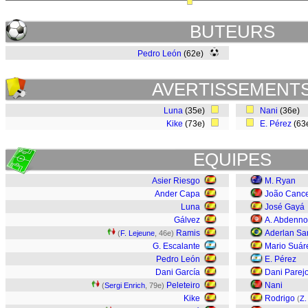
BUTEURS
Pedro León
(62e)
AVERTISSEMENT
Luna
(35e)
Nani
(36e)
Kike
(73e)
E. Pérez
(63
EQUIPES
Asier Riesgo
M. Ryan
Ander Capa
João Canc
Luna
José Gayá
Gálvez
A. Abdenno
Ramis
Aderlan Sa
(
F. Lejeune
, 46e)
G. Escalante
Mario Suár
Pedro León
E. Pérez
Dani García
Dani Parej
Peleteiro
Nani
(
Sergi Enrich
, 79e)
Kike
Rodrigo
(
Z.