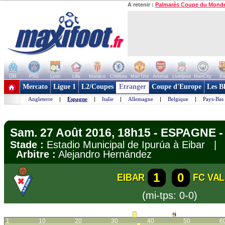
A retenir :
Palmarès Coupe du Mond
OM
PSG
Lyon
Lille
Monaco
Chelsea
Man Utd
Arsenal
Liverpool
ManCity
Ba
+ de clubs
Mercato
Ligue 1
L2/Coupes
Etranger
Coupe d'Europe
Les B
Angleterre
|
Espagne
|
Italie
|
Allemagne
|
Belgique
|
Pays-Bas
Sam. 27 Août 2016, 18h15 - ESPAGNE - 
Stade :
Estadio Municipal de Ipurúa à Eibar 
Arbitre :
Alejandro Hernández
1
0
EIBAR
FC VA
(mi-tps: 0-0)
1
10
20
30
40
50
6