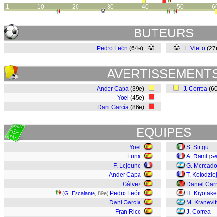
1
10
20
30
40
50
6
BUTEURS
Pedro León
(64e)
L. Vietto
(27
AVERTISSEMENT
Ander Capa
(39e)
J. Correa
(6
Yoel
(45e)
Dani García
(86e)
EQUIPES
Yoel
S. Sirigu
Luna
A. Rami
(
Se
F. Lejeune
G. Mercado
Ander Capa
T. Kolodzie
Gálvez
Daniel Carr
Pedro León
H. Kiyotake
(
G. Escalante
, 89e)
Dani García
M. Kranevit
Fran Rico
J. Correa