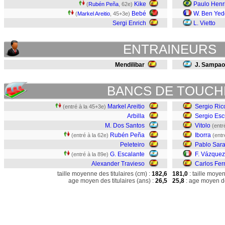
Kike
Paulo Henr
(
Rubén Peña
, 62e)
Bebé
W. Ben Yed
(
Markel Areitio
, 45+3e)
Sergi Enrich
L. Vietto
ENTRAINEURS
Mendilibar
J. Sampaol
BANCS DE TOUCH
Markel Areitio
Sergio Ric
(entré à la 45+3e)
Arbilla
Sergio Es
M. Dos Santos
Vitolo
(entr
Rubén Peña
Iborra
(entré à la 62e)
(entr
Peleteiro
Pablo Sara
G. Escalante
F. Vázquez
(entré à la 89e)
Alexander Travieso
Carlos Fe
taille moyenne des titulaires (cm) :
182,6
181,0
: taille moye
age moyen des titulaires (ans) :
26,5
25,8
: age moyen de