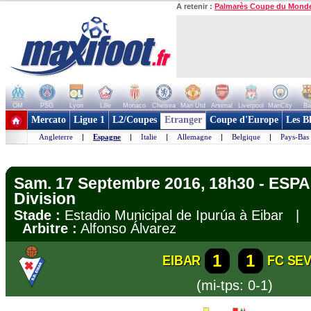
A retenir :
Palmarès Coupe du Mond
OM
PSG
Lyon
Lille
Monaco
Chelsea
Man Utd
Arsenal
Liverpool
ManCity
Ba
+ de clubs
Mercato
Ligue 1
L2/Coupes
Etranger
Coupe d'Europe
Les B
Angleterre
|
Espagne
|
Italie
|
Allemagne
|
Belgique
|
Pays-Bas
Sam. 17 Septembre 2016, 18h30 - ESPA
Division
Stade :
Estadio Municipal de Ipurúa à Eibar 
Arbitre :
Alfonso Álvarez
1
1
EIBAR
FC SEV
(mi-tps: 0-1)