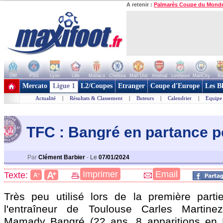
A retenir :
Palmarès Coupe du Mond
OM
PSG
Lyon
Lille
Monaco
Chelsea
Man Utd
Arsenal
Liverpool
ManCity
Ba
+ de clubs
Mercato
Ligue 1
L2/Coupes
Etranger
Coupe d'Europe
Les B
Actualité
|
Résultats & Classement
|
Buteurs
|
Calendrier
|
Equipe
TFC : Bangré en partance p
Par
Clément Barbier
-
Le
07/01/2024
+
Imprimer
Email
A
Texte:
-
A
Très peu utilisé lors de la première part
l'entraîneur de Toulouse Carles Martinez 
Mamady
Bangré
(22 ans, 8 apparitions en 