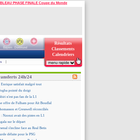
BLEAU PHASE FINALE Coupe du Monde
Résultats
Bayern
Dortmund
Classements
Calendriers
s
|
ransferts 24h/24
 Enrique satisfait malgré tout
ogba pointé du doigt
biri n'est pas fan de la L1
ne offre de Fulham pour Aït Boudlal
omasson et Cresswell réconciliés
: Nzonzi avait des pistes en L1
gala sur le départ
senal s'incline face au Real Betis
urde défaite pour le PSG