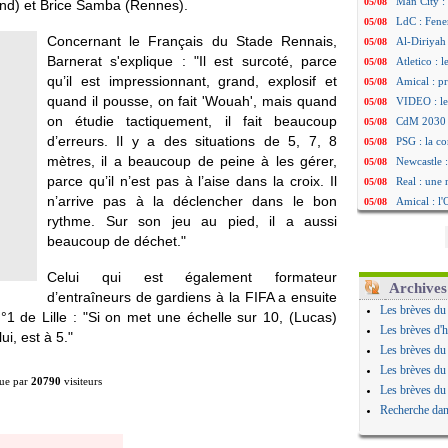
Man City :
05/08
nd) et Brice Samba (Rennes).
LdC : Fene
05/08
Concernant le Français du Stade Rennais,
Al-Diriyah 
05/08
Barnerat s'explique : "Il est surcoté, parce
Atletico : 
05/08
qu’il est impressionnant, grand, explosif et
Amical : p
05/08
quand il pousse, on fait 'Wouah', mais quand
VIDEO : le
05/08
on étudie tactiquement, il fait beaucoup
CdM 2030 :
05/08
d’erreurs. Il y a des situations de 5, 7, 8
PSG : la c
05/08
mètres, il a beaucoup de peine à les gérer,
Newcastle :
05/08
parce qu’il n’est pas à l’aise dans la croix. Il
Real : une 
05/08
n’arrive pas à la déclencher dans le bon
Amical : l
05/08
rythme. Sur son jeu au pied, il a aussi
Monaco : Ca
05/08
beaucoup de déchet."
Atletico : 
05/08
Real : Dio
05/08
Celui qui est également formateur
Arsenal : H
05/08
Archives
d’entraîneurs de gardiens à la FIFA a ensuite
Man Utd : B
05/08
Les brèves du
 de Lille : "Si on met une échelle sur 10, (Lucas)
Roma : Mol
05/08
Les brèves d'h
i, est à 5."
Le Havre : 
05/08
Les brèves du
Chelsea : 
05/08
Les brèves du
ue par
20790
visiteurs
Atletico : 
05/08
Les brèves du
FIFA : Figo
05/08
Recherche dan
Naples : L
05/08
Feyenoord :
05/08