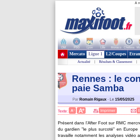
A r
OM
PSG
Lyon
Lille
Monaco
Chelsea
Ma
+ de clubs
Mercato
Ligue 1
L2/Coupes
Etran
Actualité
|
Résultats & Classement
|
Rennes : le con
paie Samba
Par
Romain Rigaux
-
Le
15/05/2025
+
A
-
A
Imprimer
Texte:
Présent dans l’After Foot sur RMC mercred
du gardien "le plus surcoté" en Europe 
travaille notamment les analyses vidéo a