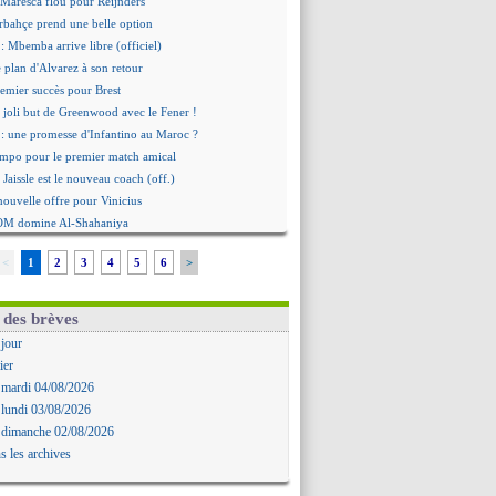
 Maresca flou pour Reijnders
rbahçe prend une belle option
: Mbemba arrive libre (officiel)
le plan d'Alvarez à son retour
remier succès pour Brest
 joli but de Greenwood avec le Fener !
 une promesse d'Infantino au Maroc ?
ompo pour le premier match amical
 Jaissle est le nouveau coach (off.)
nouvelle offre pour Vinicius
'OM domine Al-Shahaniya
bral a prolongé (officiel)
<
1
2
3
4
5
6
>
Molina va signer à la Roma
mandé arrive pour 140 M€ !
avertz en veut encore plus
 des brèves
ayindir en route pour le Celta
 jour
ina en cas d'échec avec Read
ier
Zouaoui plutôt vers Montpellier ?
 mardi 04/08/2026
Côme touche au but pour Chalobah
 lundi 03/08/2026
Romero toujours souhaité
 dimanche 02/08/2026
 réclame la démission d'Infantino
s les archives
ukaku absent du stage
 Lille recalé pour Zechiël