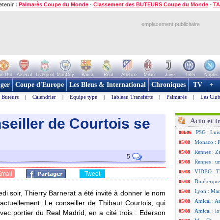
etenir :
Palmarès Coupe du Monde
-
Classement des BUTEURS Coupe du Monde
-
TA
emplacement publicitaire
n Utd
Arsenal
Liverpool
ManCity
Barca
Real
Atletico
Milan
Juve
Inter
Naples
ger
Coupe d'Europe
Les Bleus & International
Chroniques
TV
+
Buteurs
|
Calendrier
|
Equipe type
|
Tableau Transferts
|
Palmarès
|
Les Club
seiller de Courtois se
Actu et t
PSG : Luis
00h06
Monaco : P
05/08
Rennes : Za
05/08
5
Rennes : u
05/08
VIDEO : Th
05/08
Email
Tweet
Dunkerque 
05/08
Lyon : Man
05/08
i soir, Thierry Barnerat a été invité à donner le nom
Amical : Ar
05/08
actuellement. Le conseiller de Thibaut Courtois, qui
Amical : lo
05/08
vec portier du Real Madrid, en a cité trois : Ederson