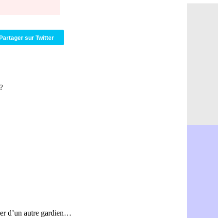
Brest : c'e
05/08
Amical : la
05/08
Amical : u
05/08
Amical : M
05/08
Partager sur Twitter
Inter : 40
05/08
Lille : un 
05/08
Lyon : Fons
05/08
OM : Aguer
05/08
Real : Endr
05/08
Real : ce s
05/08
OM : le ret
05/08
Hull : Tzol
05/08
PSG : Zaba
05/08
Man Utd : 
05/08
Sparta : le
05/08
Bordeaux :
05/08
Leverkusen
05/08
VIDEO : Ne
05/08
Arsenal : c
05/08
Lyon : Fon
05/08
Aston Vill
05/08
Ipswich : F
05/08