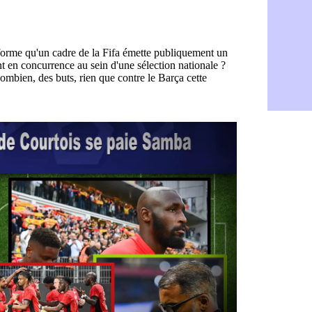
PSG : Live
05/08
Real : le d
05/08
Lyon : Mat
05/08
Lyon : Fons
04/08
Nice : une
04/08
Trabzonspo
04/08
Lyon : Fons
04/08
EdF : Infa
04/08
LdC : du c
04/08
Lyon : la st
04/08
Lyon : Govo
04/08
Lyon : une
04/08
Lyon : Abn
04/08
LdC : Spar
04/08
VIDEO : le
04/08
Man City :
04/08
Strasbourg 
04/08
PSG : Ayari
04/08
Man City : 
04/08
Amical : St
04/08
OM : le me
04/08
Chelsea : 
04/08
LdC : Spar
04/08