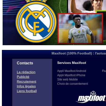
Maxifoot (100% Football) : l'actua
Services Maxifoot
Contacts
Appli Maxifoot Android
Flu
La rédaction
Appli Maxifoot iPhone
Publicité
Site web Mobile
Recrutement
Choix de consentement
Infos légales
Liens football