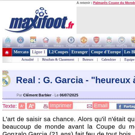
A retenir :
Palmarès Coupe du Mond
OM
PSG
Lyon
Lille
Monaco
Chelsea
Man Utd
Arsenal
Liverpool
ManCity
Ba
+ de clubs
Mercato
Ligue 1
L2/Coupes
Etranger
Coupe d'Europe
Les B
Actualité
|
Résultats & Classement
|
Buteurs
|
Calendrier
|
Equipe
Real : G. Garcia - "heureux
Par
Clément Barbier
-
Le
06/07/2025
+
Imprimer
Email
A
Texte:
-
A
L'art de saisir sa chance. Alors qu'il n'était 
beaucoup de monde avant la Coupe du mo
Gonzalo Garcia (21 ans) fait feu de tout bois.