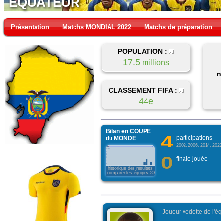
EQUATEUR
Présentation
Matchs MONDIAL 2022
Matchs de préparation
POPULATION :
17.5
millions
n
CLASSEMENT FIFA :
44e
Bilan en COUPE
4
participations
du MONDE
2002, 2006, 2014, 202
0
finale jouée
historique des résultats
comparer les équipes >>>
Joueur vedette de l'éq