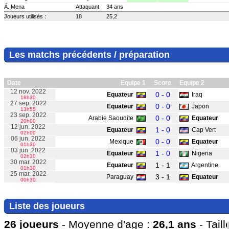
Á. Mena
Attaquant
34 ans
Joueurs utilisés :
18
25,2
Les matchs précédents / préparation
Date
Equipe 1
Score
Equipe 2
12 nov. 2022
0 - 0
Equateur
Iraq
18h30
27 sep. 2022
0 - 0
Equateur
Japon
13h55
23 sep. 2022
0 - 0
Arabie Saoudite
Equateur
20h00
12 jun. 2022
1 - 0
Equateur
Cap Vert
02h00
06 jun. 2022
0 - 0
Mexique
Equateur
01h30
03 jun. 2022
1 - 0
Equateur
Nigeria
02h30
30 mar. 2022
1 - 1
Equateur
Argentine
01h30
25 mar. 2022
3 - 1
Paraguay
Equateur
00h30
Liste des joueurs
26 joueurs
- Moyenne d'age :
26,1 ans
- Tail