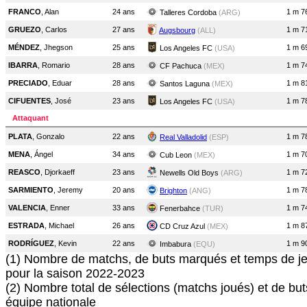
FRANCO
, Alan
24 ans
1 m 7
Talleres Cordoba
(ARG)
GRUEZO
, Carlos
27 ans
1 m 7
Augsbourg
(ALL)
MÉNDEZ
, Jhegson
25 ans
1 m 6
Los Angeles FC
(USA)
IBARRA
, Romario
28 ans
1 m 7
CF Pachuca
(MEX)
PRECIADO
, Eduar
28 ans
1 m 8
Santos Laguna
(MEX)
CIFUENTES
, José
23 ans
1 m 7
Los Angeles FC
(USA)
Attaquant
PLATA
, Gonzalo
22 ans
1 m 7
Real Valladolid
(ESP)
MENA
, Ángel
34 ans
1 m 7
Cub Leon
(MEX)
REASCO
, Djorkaeff
23 ans
1 m 7
Newells Old Boys
(ARG)
SARMIENTO
, Jeremy
20 ans
1 m 7
Brighton
(ANG)
VALENCIA
, Enner
33 ans
1 m 7
Fenerbahce
(TUR)
ESTRADA
, Michael
26 ans
1 m 8
CD Cruz Azul
(MEX)
RODRÍGUEZ
, Kevin
22 ans
1 m 9
Imbabura
(EQU)
(1) Nombre de matchs, de buts marqués et temps de je
pour la saison 2022-2023
(2) Nombre total de sélections (matchs joués) et de bu
équipe nationale