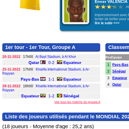
Enner VALENCIA
A
Impressionnant avec 
tenter de briller pou
lire la suite >>>
1er tour - 1er Tour, Groupe A
Classem
20-11-2022
17h00
Al Bayt Stadium, à Al Khor
Pos
Equipe
Qatar
0-2
Equateur
1
Pays-Bas
25-11-2022
17h00
Khalifa International Stadium, à Ar-
2
Sénégal
Rayyan
3
Equateur
Pays-Bas
1-1
Equateur
4
Qatar
29-11-2022
16h00
Khalifa International Stadium, à Ar-
Rayyan
Equateur
1-2
Sénégal
Voir tous les matchs du groupe A
Liste des joueurs utilisés pendant le MONDIAL 20
(18 joueurs - Moyenne d'age : 25,2 ans)