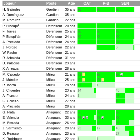
Joueur
Poste
Age
QAT
P-B
SEN
H. Galíndez
Gardien
35 ans
90
90
90
A. Domínguez
Gardien
35 ans
M. Ramírez
Gardien
22 ans
P. Hincapié
Défenseur
20 ans
90
90
90
F. Torres
Défenseur
25 ans
90
90
90
P. Estupiñán
Défenseur
24 ans
90
90
90
Á. Preciado
Défenseur
24 ans
90
90
84
J. Porozo
Défenseur
22 ans
90
6
W. Pacho
Défenseur
21 ans
R. Arboleda
Défenseur
31 ans
D. Palacios
Défenseur
23 ans
X. Arreaga
Défenseur
28 ans
M. Caicedo
Milieu
21 ans
89
90
90
J. Méndez
Milieu
25 ans
90
90
R. Ibarra
Milieu
28 ans
67
1
J. Cifuentes
Milieu
23 ans
14
45
A. Franco
Milieu
24 ans
1
45
C. Gruezo
Milieu
27 ans
45
A. Preciado
Milieu
28 ans
G. Plata
Attaquant
22 ans
90
89
90
E. Valencia
Attaquant
33 ans
76
89
90
M. Estrada
Attaquant
26 ans
89
73
63
J. Sarmiento
Attaquant
20 ans
23
17
45
D. Reasco
Attaquant
23 ans
27
K. Rodríguez
Attaquant
22 ans
1
1