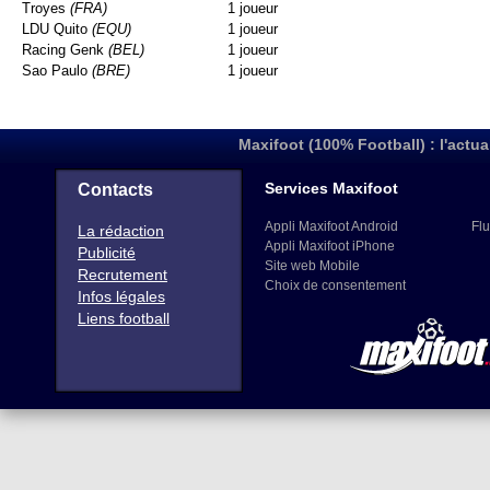
Troyes
(FRA)
1 joueur
LDU Quito
(EQU)
1 joueur
Racing Genk
(BEL)
1 joueur
Sao Paulo
(BRE)
1 joueur
Maxifoot (100% Football) : l'actua
Services Maxifoot
Contacts
Appli Maxifoot Android
Flu
La rédaction
Appli Maxifoot iPhone
Publicité
Site web Mobile
Recrutement
Choix de consentement
Infos légales
Liens football