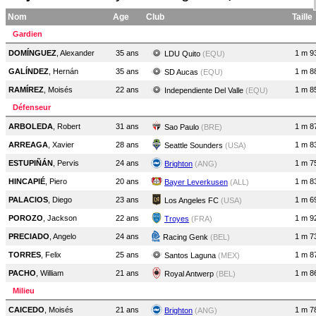
Nom
Age
Club
Taille
Gardien
DOMÍNGUEZ
, Alexander
35 ans
1 m 9
LDU Quito
(EQU)
GALÍNDEZ
, Hernán
35 ans
1 m 8
SD Aucas
(EQU)
RAMÍREZ
, Moisés
22 ans
1 m 8
Independiente Del Valle
(EQU)
Défenseur
ARBOLEDA
, Robert
31 ans
1 m 8
Sao Paulo
(BRE)
ARREAGA
, Xavier
28 ans
1 m 8
Seattle Sounders
(USA)
ESTUPIÑÁN
, Pervis
24 ans
1 m 7
Brighton
(ANG)
HINCAPIÉ
, Piero
20 ans
1 m 8
Bayer Leverkusen
(ALL)
PALACIOS
, Diego
23 ans
1 m 6
Los Angeles FC
(USA)
POROZO
, Jackson
22 ans
1 m 9
Troyes
(FRA)
PRECIADO
, Angelo
24 ans
1 m 7
Racing Genk
(BEL)
TORRES
, Felix
25 ans
1 m 8
Santos Laguna
(MEX)
PACHO
, William
21 ans
1 m 8
Royal Antwerp
(BEL)
Milieu
CAICEDO
, Moisés
21 ans
1 m 7
Brighton
(ANG)