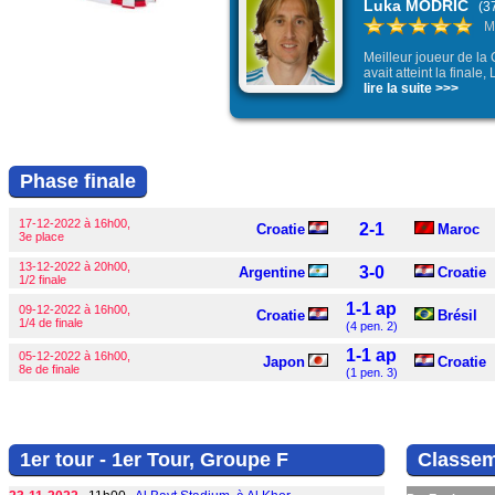
Luka MODRIC
(37
M
Meilleur joueur de la
avait atteint la finale,
lire la suite >>>
Phase finale
17-12-2022 à 16h00,
2-1
Croatie
Maroc
3e place
13-12-2022 à 20h00,
3-0
Argentine
Croatie
1/2 finale
1-1 ap
09-12-2022 à 16h00,
Croatie
Brésil
1/4 de finale
(4 pen. 2)
1-1 ap
05-12-2022 à 16h00,
Japon
Croatie
8e de finale
(1 pen. 3)
1er tour - 1er Tour, Groupe F
Classem