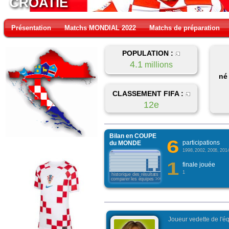
CROATIE
Présentation
Matchs MONDIAL 2022
Matchs de préparation
POPULATION :
4.1
millions
né
CLASSEMENT FIFA :
12e
Bilan en COUPE
6
participations
du MONDE
1998, 2002, 2006, 201
1
finale jouée
1
historique des résultats
comparer les équipes >>>
Joueur vedette de l'éq