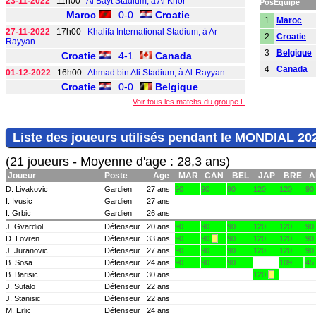
23-11-2022
11h00
Al Bayt Stadium, à Al Khor
Pos
Equipe
Maroc
0-0
Croatie
1
Maroc
27-11-2022
17h00
Khalifa International Stadium, à Ar-
2
Croatie
Rayyan
3
Belgique
Croatie
4-1
Canada
4
Canada
01-12-2022
16h00
Ahmad bin Ali Stadium, à Al-Rayyan
Croatie
0-0
Belgique
Voir tous les matchs du groupe F
Liste des joueurs utilisés pendant le MONDIAL 20
(21 joueurs - Moyenne d'age : 28,3 ans)
Joueur
Poste
Age
MAR
CAN
BEL
JAP
BRE
A
D. Livakovic
Gardien
27 ans
90
90
90
120
120
90
I. Ivusic
Gardien
27 ans
I. Grbic
Gardien
26 ans
J. Gvardiol
Défenseur
20 ans
90
90
90
120
120
90
D. Lovren
Défenseur
33 ans
90
90
90
120
120
90
J. Juranovic
Défenseur
27 ans
90
90
90
120
120
90
B. Sosa
Défenseur
24 ans
90
90
90
109
45
B. Barisic
Défenseur
30 ans
120
J. Sutalo
Défenseur
22 ans
J. Stanisic
Défenseur
22 ans
M. Erlic
Défenseur
24 ans