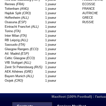
Rennes
(FRA)
1 joueur
ECOSSE
Tottenham
(ANG)
1 joueur
FRANCE
Hajduk Split
(CRO)
1 joueur
AUTRICHE
Hoffenheim
(ALL)
1 joueur
GRECE
Osasuna
(ESP)
1 joueur
RUSSIE
Eintracht Francfort
(ALL)
1 joueur
Torino
(ITA)
1 joueur
Inter Milan
(ITA)
1 joueur
RB Leipzig
(ALL)
1 joueur
Sassuolo
(ITA)
1 joueur
Glasgow Rangers
(ECO)
1 joueur
Atl. Madrid
(ESP)
1 joueur
Celtic Glasgow
(ECO)
1 joueur
VfB Stuttgart
(ALL)
1 joueur
Zenit St Petersbourg
(RUS)
1 joueur
AEK Athènes
(GRE)
1 joueur
Bayern Munich
(ALL)
1 joueur
Osijek
(CRO)
1 joueur
Maxifoot (100% Football) : l'actua