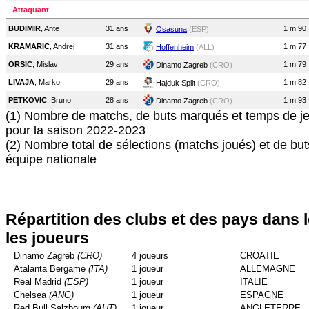
Attaquant
BUDIMIR
, Ante
31 ans
1 m 90
Osasuna
(ESP)
KRAMARIC
, Andrej
31 ans
1 m 77
Hoffenheim
(ALL)
ORSIC
, Mislav
29 ans
1 m 79
Dinamo Zagreb
(CRO)
LIVAJA
, Marko
29 ans
1 m 82
Hajduk Split
(CRO)
PETKOVIC
, Bruno
28 ans
1 m 93
Dinamo Zagreb
(CRO)
(1) Nombre de matchs, de buts marqués et temps de je
pour la saison 2022-2023
(2) Nombre total de sélections (matchs joués) et de bu
équipe nationale
Répartition des clubs et des pays dans 
les joueurs
Dinamo Zagreb
(CRO)
4 joueurs
CROATIE
Atalanta Bergame
(ITA)
1 joueur
ALLEMAGNE
Real Madrid
(ESP)
1 joueur
ITALIE
Chelsea
(ANG)
1 joueur
ESPAGNE
Red Bull Salzbourg
(AUT)
1 joueur
ANGLETERRE