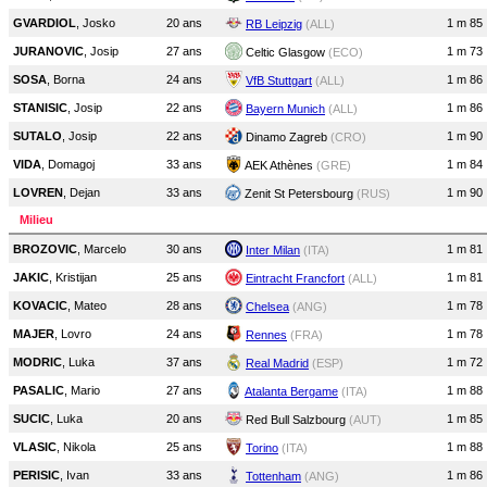
GVARDIOL
, Josko
20 ans
1 m 85
RB Leipzig
(ALL)
JURANOVIC
, Josip
27 ans
1 m 73
Celtic Glasgow
(ECO)
SOSA
, Borna
24 ans
1 m 86
VfB Stuttgart
(ALL)
STANISIC
, Josip
22 ans
1 m 86
Bayern Munich
(ALL)
SUTALO
, Josip
22 ans
1 m 90
Dinamo Zagreb
(CRO)
VIDA
, Domagoj
33 ans
1 m 84
AEK Athènes
(GRE)
LOVREN
, Dejan
33 ans
1 m 90
Zenit St Petersbourg
(RUS)
Milieu
BROZOVIC
, Marcelo
30 ans
1 m 81
Inter Milan
(ITA)
JAKIC
, Kristijan
25 ans
1 m 81
Eintracht Francfort
(ALL)
KOVACIC
, Mateo
28 ans
1 m 78
Chelsea
(ANG)
MAJER
, Lovro
24 ans
1 m 78
Rennes
(FRA)
MODRIC
, Luka
37 ans
1 m 72
Real Madrid
(ESP)
PASALIC
, Mario
27 ans
1 m 88
Atalanta Bergame
(ITA)
SUCIC
, Luka
20 ans
1 m 85
Red Bull Salzbourg
(AUT)
VLASIC
, Nikola
25 ans
1 m 88
Torino
(ITA)
PERISIC
, Ivan
33 ans
1 m 86
Tottenham
(ANG)