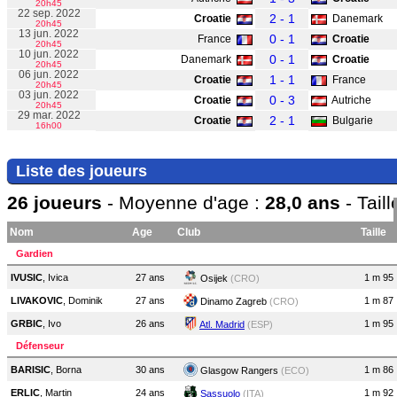
20h45
22 sep. 2022
2 - 1
Croatie
Danemark
20h45
13 jun. 2022
0 - 1
France
Croatie
20h45
10 jun. 2022
0 - 1
Danemark
Croatie
20h45
06 jun. 2022
1 - 1
Croatie
France
20h45
03 jun. 2022
0 - 3
Croatie
Autriche
20h45
29 mar. 2022
2 - 1
Croatie
Bulgarie
16h00
Liste des joueurs
26 joueurs
- Moyenne d'age :
28,0 ans
- Tail
Nom
Age
Club
Taille
Gardien
IVUSIC
, Ivica
27 ans
1 m 95
Osijek
(CRO)
LIVAKOVIC
, Dominik
27 ans
1 m 87
Dinamo Zagreb
(CRO)
GRBIC
, Ivo
26 ans
1 m 95
Atl. Madrid
(ESP)
Défenseur
BARISIC
, Borna
30 ans
1 m 86
Glasgow Rangers
(ECO)
ERLIC
, Martin
24 ans
1 m 92
Sassuolo
(ITA)