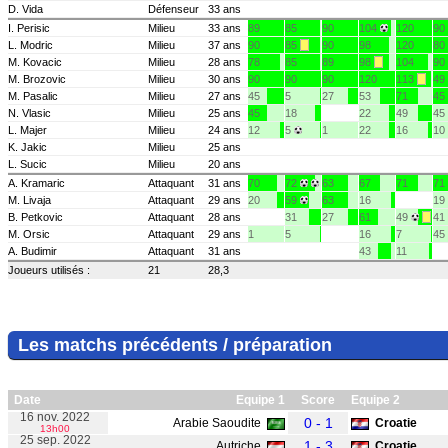
D. Vida
Défenseur
33 ans
I. Perisic
Milieu
33 ans
89
85
90
104
120
90
L. Modric
Milieu
37 ans
90
85
90
98
120
80
M. Kovacic
Milieu
28 ans
78
85
89
98
104
90
M. Brozovic
Milieu
30 ans
90
90
90
120
113
49
M. Pasalic
Milieu
27 ans
45
5
27
53
71
45
N. Vlasic
Milieu
25 ans
45
18
22
49
45
L. Majer
Milieu
24 ans
12
5
1
22
16
10
K. Jakic
Milieu
25 ans
L. Sucic
Milieu
20 ans
A. Kramaric
Attaquant
31 ans
70
72
63
67
71
71
M. Livaja
Attaquant
29 ans
20
59
63
16
19
B. Petkovic
Attaquant
28 ans
31
27
61
49
41
M. Orsic
Attaquant
29 ans
1
5
16
7
45
A. Budimir
Attaquant
31 ans
43
11
Joueurs utilisés :
21
28,3
Les matchs précédents / préparation
Date
Equipe 1
Score
Equipe 2
16 nov. 2022
0 - 1
Arabie Saoudite
Croatie
13h00
25 sep. 2022
1 - 3
Autriche
Croatie