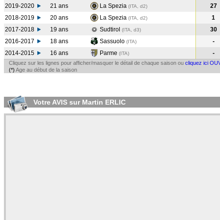
2019-2020
21 ans
La Spezia
27
(ITA, d2)
2018-2019
20 ans
La Spezia
1
(ITA, d2)
2017-2018
19 ans
Sudtirol
30
(ITA, d3)
2016-2017
18 ans
Sassuolo
-
(ITA
)
2014-2015
16 ans
Parme
-
(ITA
)
Cliquez sur les lignes pour afficher/masquer le détail de chaque saison ou
cliquez ici OU
(*)
Age au début de la saison
Votre AVIS sur Martin ERLIC