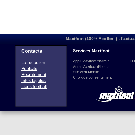
Maxifoot (100% Football) : l'actua
Services Maxifoot
Contacts
Appli Maxifoot Android
Flu
La rédaction
Appli Maxifoot iPhone
Publicité
Site web Mobile
Recrutement
Choix de consentement
Infos légales
Liens football