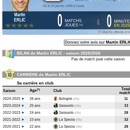
Né le 24 janvier 1998 à Zadar
0
0
Martin
&
ERLIC
MATCHS
MINUTE
JOUES
EN
2025
*
(
)
(*) Matchs officiels e
Donnez votre avis sur
Martin ERLI
BILAN de Martin ERLIC - saison
2025/2026
Pas de match joué cette saison
CARRIERE de Martin ERLIC
Sa carrière en club
Total
(*)
Age
Saison
Club
match
2024-2025
26 ans
Bologne
11
(ITA
)
2023-2024
25 ans
Sassuolo
33
(ITA
)
2022-2023
24 ans
Sassuolo
28
(ITA
)
2021-2022
23 ans
La Spezia
32
(ITA
)
2020-2021
22 ans
La Spezia
28
(ITA
)