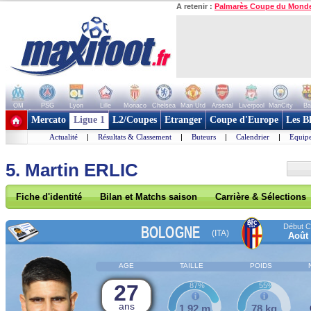
A retenir :
Palmarès Coupe du Mond
OM
PSG
Lyon
Lille
Monaco
Chelsea
Man Utd
Arsenal
Liverpool
ManCity
Ba
+ de clubs
Mercato
Ligue 1
L2/Coupes
Etranger
Coupe d'Europe
Les B
Actualité
|
Résultats & Classement
|
Buteurs
|
Calendrier
|
Equipe
5. Martin ERLIC
Fiche d'identité
Bilan et Matchs saison
Carrière & Sélections
Début Co
BOLOGNE
(ITA)
Août
AGE
TAILLE
POIDS
27
87%
55%
ans
1,92 m
78 kg