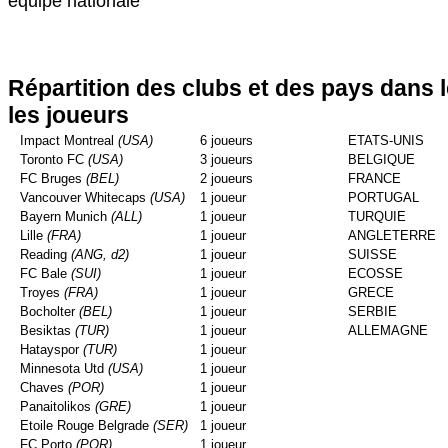
équipe nationale
Répartition des clubs et des pays dans 
les joueurs
Impact Montreal
(USA)
6 joueurs
ETATS-UNIS
Toronto FC
(USA)
3 joueurs
BELGIQUE
FC Bruges
(BEL)
2 joueurs
FRANCE
Vancouver Whitecaps
(USA)
1 joueur
PORTUGAL
Bayern Munich
(ALL)
1 joueur
TURQUIE
Lille
(FRA)
1 joueur
ANGLETERRE
Reading
(ANG, d2)
1 joueur
SUISSE
FC Bale
(SUI)
1 joueur
ECOSSE
Troyes
(FRA)
1 joueur
GRECE
Bocholter
(BEL)
1 joueur
SERBIE
Besiktas
(TUR)
1 joueur
ALLEMAGNE
Hatayspor
(TUR)
1 joueur
Minnesota Utd
(USA)
1 joueur
Chaves
(POR)
1 joueur
Panaitolikos
(GRE)
1 joueur
Etoile Rouge Belgrade
(SER)
1 joueur
FC Porto
(POR)
1 joueur