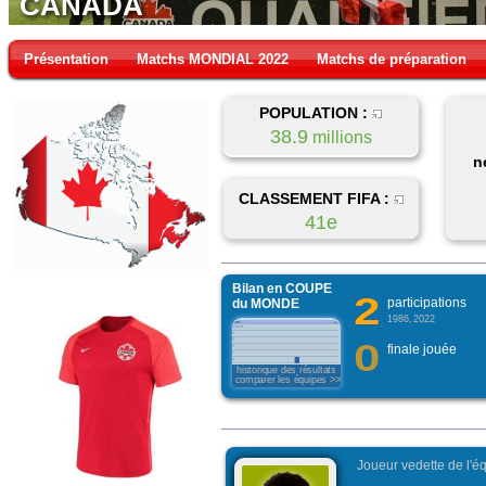
CANADA
Présentation
Matchs MONDIAL 2022
Matchs de préparation
POPULATION :
38.9
millions
n
CLASSEMENT FIFA :
41e
Bilan en COUPE
2
participations
du MONDE
1986, 2022
0
finale jouée
historique des résultats
comparer les équipes >>>
Joueur vedette de l'éq