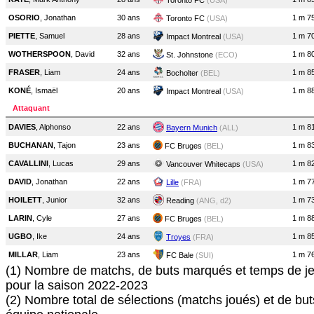
Toronto FC
(USA)
OSORIO
, Jonathan
30 ans
1 m 7
Toronto FC
(USA)
PIETTE
, Samuel
28 ans
1 m 7
Impact Montreal
(USA)
WOTHERSPOON
, David
32 ans
1 m 8
St. Johnstone
(ECO)
FRASER
, Liam
24 ans
1 m 8
Bocholter
(BEL)
KONÉ
, Ismaël
20 ans
1 m 8
Impact Montreal
(USA)
Attaquant
DAVIES
, Alphonso
22 ans
1 m 8
Bayern Munich
(ALL)
BUCHANAN
, Tajon
23 ans
1 m 8
FC Bruges
(BEL)
CAVALLINI
, Lucas
29 ans
1 m 8
Vancouver Whitecaps
(USA)
DAVID
, Jonathan
22 ans
1 m 7
Lille
(FRA)
HOILETT
, Junior
32 ans
1 m 7
Reading
(ANG, d2)
LARIN
, Cyle
27 ans
1 m 8
FC Bruges
(BEL)
UGBO
, Ike
24 ans
1 m 8
Troyes
(FRA)
MILLAR
, Liam
23 ans
1 m 7
FC Bale
(SUI)
(1) Nombre de matchs, de buts marqués et temps de je
pour la saison 2022-2023
(2) Nombre total de sélections (matchs joués) et de bu