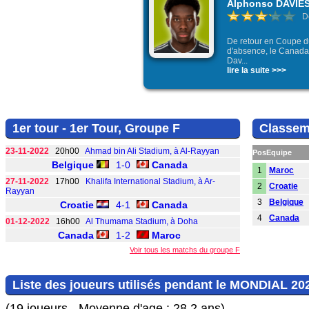
Alphonso DAVIE
D
De retour en Coupe 
d'absence, le Canada
Dav...
lire la suite >>>
1er tour - 1er Tour, Groupe F
Classem
23-11-2022
20h00
Ahmad bin Ali Stadium, à Al-Rayyan
Pos
Equipe
Belgique
1-0
Canada
1
Maroc
27-11-2022
17h00
Khalifa International Stadium, à Ar-
2
Croatie
Rayyan
3
Belgique
Croatie
4-1
Canada
4
Canada
01-12-2022
16h00
Al Thumama Stadium, à Doha
Canada
1-2
Maroc
Voir tous les matchs du groupe F
Liste des joueurs utilisés pendant le MONDIAL 20
(19 joueurs - Moyenne d'age : 28,2 ans)