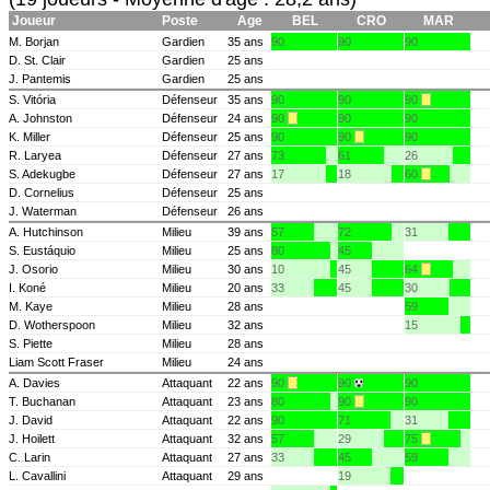
Joueur
Poste
Age
BEL
CRO
MAR
M. Borjan
Gardien
35 ans
90
90
90
D. St. Clair
Gardien
25 ans
J. Pantemis
Gardien
25 ans
S. Vitória
Défenseur
35 ans
90
90
90
A. Johnston
Défenseur
24 ans
90
90
90
K. Miller
Défenseur
25 ans
90
90
90
R. Laryea
Défenseur
27 ans
73
61
26
S. Adekugbe
Défenseur
27 ans
17
18
60
D. Cornelius
Défenseur
25 ans
J. Waterman
Défenseur
26 ans
A. Hutchinson
Milieu
39 ans
57
72
31
S. Eustáquio
Milieu
25 ans
80
45
J. Osorio
Milieu
30 ans
10
45
64
I. Koné
Milieu
20 ans
33
45
30
M. Kaye
Milieu
28 ans
59
D. Wotherspoon
Milieu
32 ans
15
S. Piette
Milieu
28 ans
Liam Scott Fraser
Milieu
24 ans
A. Davies
Attaquant
22 ans
90
90
90
T. Buchanan
Attaquant
23 ans
80
90
90
J. David
Attaquant
22 ans
90
71
31
J. Hoilett
Attaquant
32 ans
57
29
75
C. Larin
Attaquant
27 ans
33
45
59
L. Cavallini
Attaquant
29 ans
19