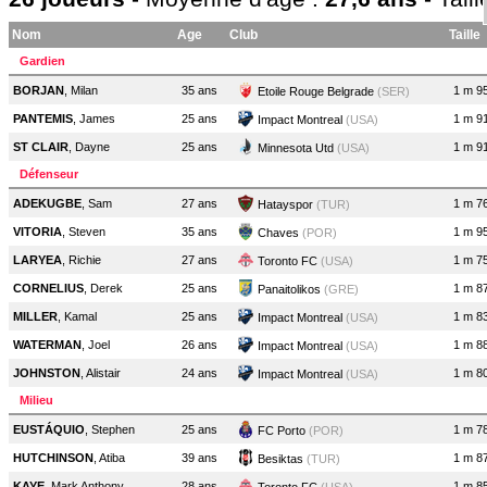
Nom
Age
Club
Taille
Gardien
BORJAN
, Milan
35 ans
1 m 9
Etoile Rouge Belgrade
(SER)
PANTEMIS
, James
25 ans
1 m 9
Impact Montreal
(USA)
ST CLAIR
, Dayne
25 ans
1 m 9
Minnesota Utd
(USA)
Défenseur
ADEKUGBE
, Sam
27 ans
1 m 7
Hatayspor
(TUR)
VITORIA
, Steven
35 ans
1 m 9
Chaves
(POR)
LARYEA
, Richie
27 ans
1 m 7
Toronto FC
(USA)
CORNELIUS
, Derek
25 ans
1 m 8
Panaitolikos
(GRE)
MILLER
, Kamal
25 ans
1 m 8
Impact Montreal
(USA)
WATERMAN
, Joel
26 ans
1 m 8
Impact Montreal
(USA)
JOHNSTON
, Alistair
24 ans
1 m 8
Impact Montreal
(USA)
Milieu
EUSTÁQUIO
, Stephen
25 ans
1 m 7
FC Porto
(POR)
HUTCHINSON
, Atiba
39 ans
1 m 8
Besiktas
(TUR)
KAYE
, Mark Anthony
28 ans
1 m 8