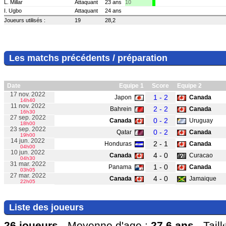
L. Millar
Attaquant
23 ans
10
I. Ugbo
Attaquant
24 ans
Joueurs utilisés :
19
28,2
Les matchs précédents / préparation
Date
Equipe 1
Score
Equipe 2
17 nov. 2022
1 - 2
Japon
Canada
14h40
11 nov. 2022
2 - 2
Bahrein
Canada
16h30
27 sep. 2022
0 - 2
Canada
Uruguay
18h00
23 sep. 2022
0 - 2
Qatar
Canada
19h00
14 jun. 2022
2 - 1
Honduras
Canada
04h00
10 jun. 2022
4 - 0
Canada
Curacao
04h30
31 mar. 2022
1 - 0
Panama
Canada
03h05
27 mar. 2022
4 - 0
Canada
Jamaique
22h05
Liste des joueurs
26 joueurs
- Moyenne d'age :
27,6 ans
- Tail