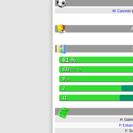
M. Caicedo
61 %
433
(77 %)
9
(4)
3
11
H. Gal
P. Estup
F. T