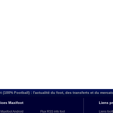
18h20
17h58
t (100% Football) : l'actualité du foot, des transferts et du mercat
ices Maxifoot
Liens pr
 Maxifoot Android
Flux RSS info foot
Liens foot