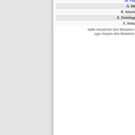
W. Pa
Á. 
R. Arbo
A. Domín
X. Arr
taille moyenne des titulaires 
age moyen des titulaires 