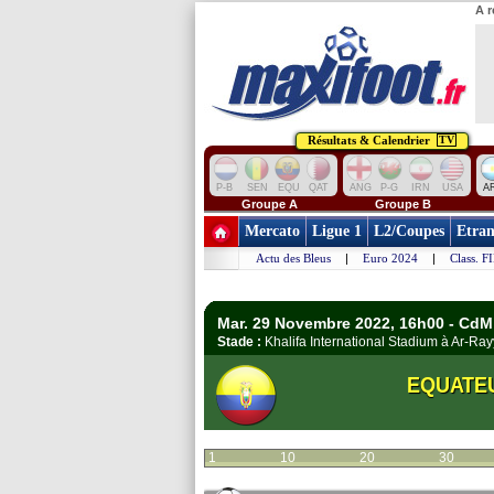
A r
Résultats & Calendrier
TV
P-B
SEN
EQU
QAT
ANG
P-G
IRN
USA
A
Groupe A
Groupe B
Mercato
Ligue 1
L2/Coupes
Etran
Actu des Bleus
|
Euro 2024
|
Class. F
Mar. 29 Novembre 2022, 16h00 - CdM 
Stade :
Khalifa International Stadium à Ar-R
EQUATE
1
10
20
30