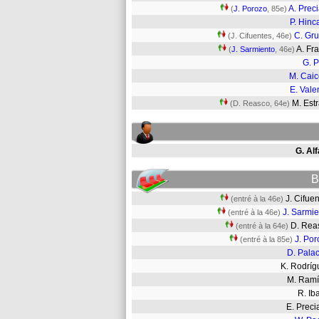
A. Prec
(
J. Porozo
, 85e)
P. Hinc
C. Gr
(J. Cifuentes, 46e)
A. Fr
(
J. Sarmiento
, 46e)
G. P
M. Cai
E. Vale
M. Est
(D. Reasco, 64e)
G. Al
B
J. Cifu
(entré à la 46e)
J. Sarmie
(entré à la 46e)
D. Re
(entré à la 64e)
J. Por
(entré à la 85e)
D. Pala
K. Rodrí
M. Ram
R. I
E. Prec