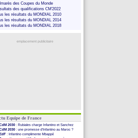
lmarès des Coupes du Monde
sultats des qualifications CM'2022
us les résultats du MONDIAL 2010
us les résultats du MONDIAL 2014
us les résultats du MONDIAL 2018
emplacement publicitaire
ctu Equipe de France
CdM 2030
: Rubiales charge Infantino et Sanchez
CdM 2030
: une promesse d'Infantino au Maroc ?
EdF
: Infantino complimente Mbappé