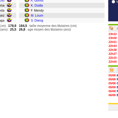
cho
A. Gomis
Mena
K. Diatta
leda
F. Mendy
guez
M. Loum
eaga
S. Dieng
(cm) :
178,9
184,5
: taille moyenne des titulaires (cm)
(ans) :
25,5
26,8
: age moyen des titulaires (ans)
23h22
23h00
22h51
22h44
22h38
22h27
22h15
22h00
21h48
21h39
21h26
05/08
21h05
05/08
20h47
05/08
20h30
05/08
20h18
05/08
20h04
06/08
19h47
06/08
19h34
06/08
19h14
19h06
18h50
18h30