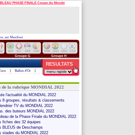
BLEAU PHASE FINALE Coupe du Monde
e, sur Maxifoot
AN
BRE
SUI
SRB
CAM
POR
GHA
URU
CDS
Groupe G
Groupe H
RESULTATS
Euro
|
Ballon d'Or
|
s de la rubrique MONDIAL 2022
ute l'actualité du MONDIAL 2022
s 8 groupes, résultats & classements
lendrier TV du MONDIAL 2022
as. des buteurs MONDIAL 2022
bleau de la Phase Finale du MONDIAL 2022
s fiches des 32 équipes
s BLEUS de Deschamps
s stades du MONDIAL 2022