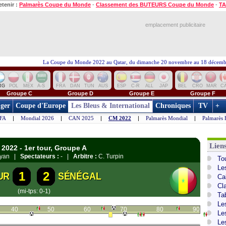
etenir :
Palmarès Coupe du Monde
-
Classement des BUTEURS Coupe du Monde
-
TA
emplacement publicitaire
La Coupe du Monde 2022 au Qatar, du dimanche 20 novembre au 18 décembr
RG
POL
MEX
A-S
FRA
DAN
TUN
AUS
ESP
C-R
ALL
JAP
BEL
CRO
MAR
C
Groupe C
Groupe D
Groupe E
Groupe F
ger
Coupe d'Europe
Les Bleus & International
Chroniques
TV
+
IFA
|
Mondial 2026
|
CAN 2025
|
CM 2022
|
Palmarès Mondial
|
Palmarès 
Lien
2022 - 1er tour, Groupe A
ayyan |
Spectateurs :
- |
Arbitre :
C. Turpin
To
Le
1
2
UR
SÉNÉGAL
Ca
Cl
(mi-tps: 0-1)
Ta
Le
40
50
60
70
80
90
Le
Le