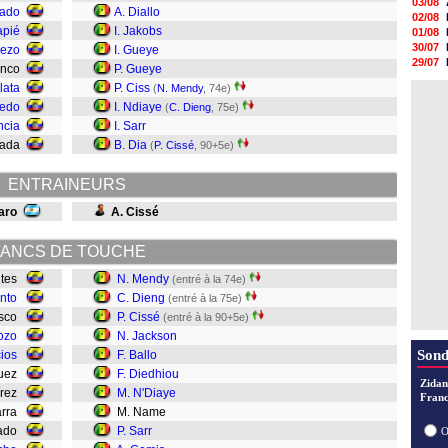
03/08
iado
A. Diallo
02/08
apié
I. Jakobs
01/08
30/07
uezo
I. Gueye
29/07
anco
P. Gueye
29/07
lata
P. Ciss
(
N. Mendy
, 74e)
29/07
cedo
I. Ndiaye
(
C. Dieng
, 75e)
29/07
28/07
ncia
I. Sarr
28/07
rada
B. Dia
(
P. Cissé
, 90+5e)
28/07
28/07
ENTRAINEURS
faro
A. Cissé
ANCS DE TOUCHE
entes
N. Mendy
(entré à la 74e)
nto
C. Dieng
(entré à la 75e)
asco
P. Cissé
(entré à la 90+5e)
ozo
N. Jackson
Sond
cios
F. Ballo
guez
F. Diedhiou
Zidan
írez
M. N'Diaye
Franc
barra
M. Name
iado
P. Sarr
O