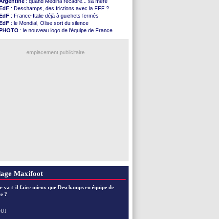
Argentine
: quand Medina recadre... sa mère
EdF
: Deschamps, des frictions avec la FFF ?
EdF
: France-Italie déjà à guichets fermés
EdF
: le Mondial, Olise sort du silence
PHOTO
: le nouveau logo de l'équipe de France
EdF
: Trezeguet valide le choix Zidane
EdF
: Zidane et l'argent, les mots de Diallo
EdF
: Zidane pense déjà à un retour de Mendy
emplacement publicitaire
EdF
: le message de Mbappé à Zidane
EdF
: les mots de Genesio pour Zidane
VIDEO
: Zidane a rencontré les supporters
EdF
: Zidane soutient Christophe Gleizes
Voir toutes les brèves
age Maxifoot
e va t-il faire mieux que Deschamps en équipe de
e ?
UI