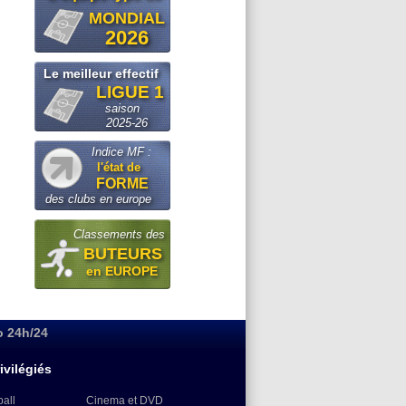
Ouganda
: Owori battu à mort à Kampala
MONDIAL
Arsenal
: Arteta veut créer une dynastie
2026
Voir les brèves précédentes
Le meilleur effectif
LIGUE 1
saison
2025-26
Indice MF :
l'état de
FORME
des clubs en europe
Classements des
BUTEURS
en EUROPE
o 24h/24
ivilégiés
ball
Cinema et DVD