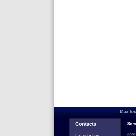
Maxifoo
Serv
Contacts
Appli
La rédaction