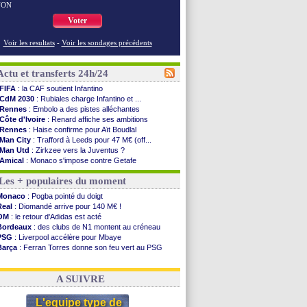
NON
Voter
Voir les resultats
-
Voir les sondages précédents
Actu et transferts 24h/24
FIFA
: la CAF soutient Infantino
CdM 2030
: Rubiales charge Infantino et ...
Rennes
: Embolo a des pistes alléchantes
Côte d'Ivoire
: Renard affiche ses ambitions
Rennes
: Haise confirme pour Aït Boudlal
Man City
: Trafford à Leeds pour 47 M€ (off...
Man Utd
: Zirkzee vers la Juventus ?
Amical
: Monaco s'impose contre Getafe
Nantes
: Der Zakarian et sa relation avec Kita
Les + populaires du moment
OM
: le club prêt à libérer Kondogbia ?
Monaco
: le message touchant d'Akliouche
Monaco
: Pogba pointé du doigt
FIFA
: Tebas en remet une couche
Real
: Diomandé arrive pour 140 M€ !
FIFA
: l'UEFA maintient la pression
OM
: le retour d'Adidas est acté
PSG
: Tebas encense Luis Enrique
Bordeaux
: des clubs de N1 montent au créneau
Real
: Vinicius jusqu'en 2032 (officiel)
PSG
: Liverpool accélère pour Mbaye
Lyon
: Mangala va rejoindre Getafe
Barça
: Ferran Torres donne son feu vert au PSG
OM
: une offre refusée pour Aguerd
PSG
: Luis Enrique satisfait malgré tout
Real
: c'est confirmé pour Vinicius
Man City
: Rodri préfère le Barça au Real !
Troyes
: Junior Diaz jusqu'en 2030 (officiel)
A SUIVRE
PSG
: Akliouche a signé (officiel)
OM
: une offre pour Bulka
L'equipe type de
PSG
: contrat signé pour Akliouche