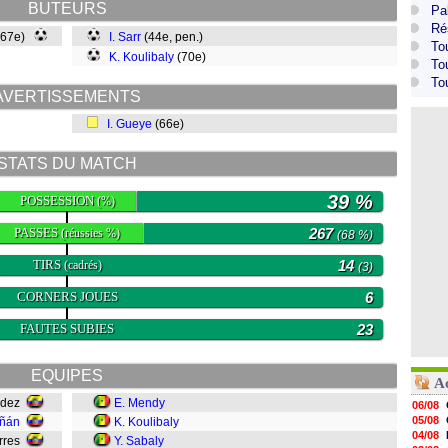
BUTEURS
Pa
Ré
(67e)
I. Sarr
(44e, pen.)
To
K. Koulibaly
(70e)
To
To
AVERTISSEMENTS
I. Gueye
(66e)
STATS DU MATCH
39 %
POSSESSION
(%)
PASSES
267
(réussies %)
(68 %)
TIRS
14
(cadrés)
(3)
CORNERS JOUES
6
FAUTES SUBIES
23
EQUIPES
A
índez
E. Mendy
06/08
05/08
iñán
K. Koulibaly
04/08
orres
Y. Sabaly