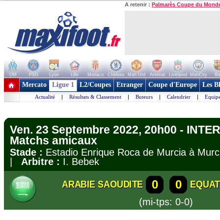
A retenir :
Palmarès Coupe du Mond
OM
PSG
Lyon
Lille
Monaco
Chelsea
Man Utd
Arsenal
Liverpool
ManCity
Ba
+ de clubs
Mercato
Ligue 1
L2/Coupes
Etranger
Coupe d'Europe
Les B
Actualité
|
Résultats & Classement
|
Buteurs
|
Calendrier
|
Equipe
Ven. 23 Septembre 2022, 20h00 - INT
Matchs amicaux
Stade :
Estadio Enrique Roca de Murcia à Mu
|
Arbitre :
I. Bebek
0
0
ARABIE SAOUDITE
EQUA
(mi-tps: 0-0)