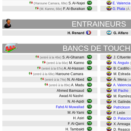
S. Al-Najei
E. Valencia
(Haroune Camara, 68e)
F. Al-Buraikan
G. Plata
(M. Kanno, 66e)
(Á.
ENTRAINEURS
H. Renard
G. Alfaro
BANCS DE TOUCH
S. Al-Ghanam
J. Cifuent
(entré à la 46e)
M. Kanno
N. Angulo
(entré à la 66e)
A. Al-Hassan
B. Castillo
(entré à la 67e)
Haroune Camara
M. Estrad
(entré à la 68e)
N. Al-Abed
Á. Mena
(entré à la 74e)
(e
A. Madu
A. Valencia
(entré à la 89e)
Ahmed Bamsaud
W. Pacho
Awad Al Nashri
M. Ramíre
N. Al-Aqidi
H. Galínde
Fahd Al Muwallad
Patrickson
M. Al-Yami
F. León
H. Asiri
D. Palacio
F. Al-Qarni
X. Arreaga
H. Tambakti
D. Reasco