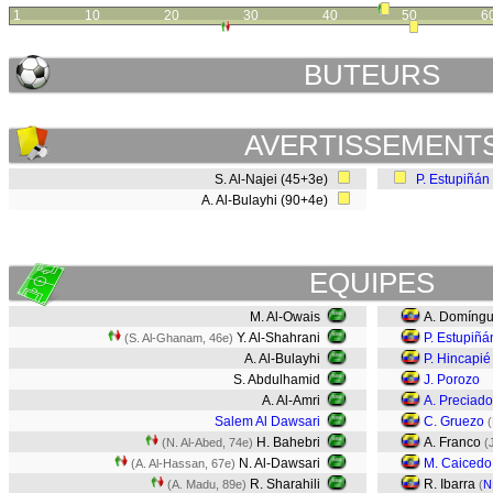
1
10
20
30
40
50
6
BUTEURS
AVERTISSEMENT
S. Al-Najei (45+3e)
P. Estupiñán
A. Al-Bulayhi (90+4e)
EQUIPES
M. Al-Owais
A. Domíng
Y. Al-Shahrani
P. Estupiñá
(S. Al-Ghanam, 46e)
A. Al-Bulayhi
P. Hincapié
S. Abdulhamid
J. Porozo
A. Al-Amri
A. Preciado
Salem Al Dawsari
C. Gruezo
(
H. Bahebri
A. Franco
(N. Al-Abed, 74e)
(
N. Al-Dawsari
M. Caicedo
(A. Al-Hassan, 67e)
R. Sharahili
R. Ibarra
(A. Madu, 89e)
(
N