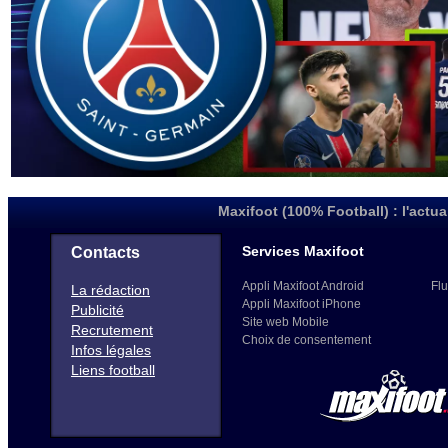
Maxifoot (100% Football) : l'actua
Services Maxifoot
Contacts
Appli Maxifoot Android
Flu
La rédaction
Appli Maxifoot iPhone
Publicité
Site web Mobile
Recrutement
Choix de consentement
Infos légales
Liens football