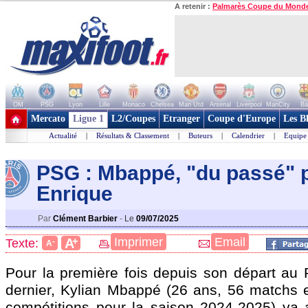
A retenir :
Palmarès Coupe du Mond
OM
PSG
Lyon
Lille
Monaco
Chelsea
Man Utd
Arsenal
Liverpool
ManCity
Ba
+ de clubs
Mercato
Ligue 1
L2/Coupes
Etranger
Coupe d'Europe
Les B
Actualité
|
Résultats & Classement
|
Buteurs
|
Calendrier
|
Equipe
PSG : Mbappé, "du passé" 
Enrique
Par
Clément Barbier
-
Le
09/07/2025
+
Imprimer
Email
A
Texte:
-
A
Pour la première fois depuis son départ au R
dernier, Kylian
Mbappé
(26 ans, 56 matchs e
compétitions pour la saison 2024-2025) va af