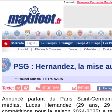
A retenir :
Palmarès Coupe du Mond
OM
PSG
Lyon
Lille
Monaco
Chelsea
Man Utd
Arsenal
Liverpool
ManCity
Ba
+ de clubs
Mercato
Ligue 1
L2/Coupes
Etranger
Coupe d'Europe
Les B
Actualité
|
Résultats & Classement
|
Buteurs
|
Calendrier
|
Equipe
PSG : Hernandez, la mise a
Par
Youcef Touaitia
-
Le
17/07/2025
+
Imprimer
Email
A
Texte:
-
A
Annoncé partant du Paris Saint-Germain
médias, Lucas
Hernandez
(29 ans, 29 
compétitions pour la saison 2024-2025) a ten