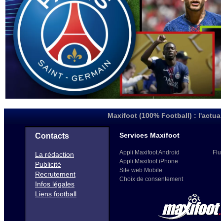
Maxifoot (100% Football) : l'actua
Services Maxifoot
Contacts
Appli Maxifoot Android
Flu
La rédaction
Appli Maxifoot iPhone
Publicité
Site web Mobile
Recrutement
Choix de consentement
Infos légales
Liens football