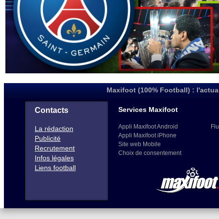
Maxifoot (100% Football) : l'actua
Services Maxifoot
Contacts
Appli Maxifoot Android
Flu
La rédaction
Appli Maxifoot iPhone
Publicité
Site web Mobile
Recrutement
Choix de consentement
Infos légales
Liens football