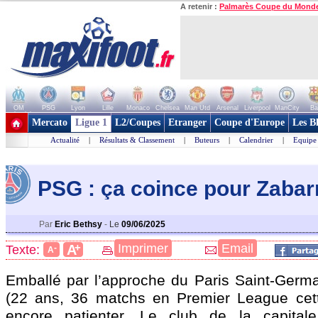
A retenir :
Palmarès Coupe du Mond
OM
PSG
Lyon
Lille
Monaco
Chelsea
Man Utd
Arsenal
Liverpool
ManCity
Ba
+ de clubs
Mercato
Ligue 1
L2/Coupes
Etranger
Coupe d'Europe
Les B
Actualité
|
Résultats & Classement
|
Buteurs
|
Calendrier
|
Equipe
PSG : ça coince pour Zabar
Par
Eric Bethsy
-
Le
09/06/2025
+
Imprimer
Email
A
Texte:
-
A
Emballé par l’approche du Paris Saint-Germ
(22 ans, 36 matchs en Premier League cett
encore patienter. Le club de la capital