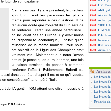
Man City :
05/08
 le futur de son capitaine.
LdC : Fene
05/08
"Je ne sais pas, il y a le président, le directeur
Al-Diriyah 
05/08
sportif, qui sont les personnes les plus à
Atletico : 
05/08
même pour répondre à ces questions. Il ne
Amical : p
05/08
fait aucun doute que l’objectif du club sera de
VIDEO : le
05/08
se renforcer. C’était une année particulière :
CdM 2030 :
05/08
on ne jouait pas en Europe, il y avait moins
PSG : la c
05/08
de disponibilité économique, il fallait qu’on
Newcastle :
05/08
réussisse de la même manière. Pour nous,
Real : une 
05/08
cet objectif de la Ligue des Champions était
Amical : l
05/08
vraiment vital. Maintenant que nous l’avons
Monaco : Ca
05/08
atteint, je pense qu’on aura le temps, une fois
Atletico : 
05/08
la saison terminée, de penser à comment
Real : Dio
05/08
renforcer l’effectif. Évidemment, Balerdi est
Arsenal : H
05/08
Archives
 aussi dans quel état d’esprit il est et ce qu’il voudra
Man Utd : B
05/08
Les brèves du
 en considération", a tempéré l'Italien.
Roma : Mol
05/08
Les brèves d'h
Le Havre : 
05/08
Les brèves du
art de l'Argentin, l'OM attend une offre impossible à
Chelsea : 
05/08
Les brèves du
Atletico : 
05/08
Les brèves du
FIFA : Figo
05/08
Recherche dan
ue par
12287
visiteurs
Naples : L
05/08
Feyenoord :
05/08