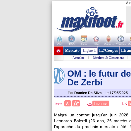
A r
OM
PSG
Lyon
Lille
Monaco
Chelsea
Ma
+ de clubs
Mercato
Ligue 1
L2/Coupes
Etran
Actualité
|
Résultats & Classement
|
OM : le futur d
De Zerbi
Par
Damien Da Silva
-
Le
17/05/2025
+
A
-
A
Imprimer
Texte:
Malgré un contrat jusqu'en juin 2028,
Leonardo
Balerdi
(26 ans, 26 matchs en
l'approche du prochain mercato d'été.