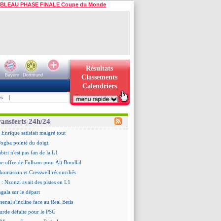
BLEAU PHASE FINALE Coupe du Monde
Résultats
Bayern
Dortmund
Classements
Calendriers
s
|
ransferts 24h/24
 Enrique satisfait malgré tout
ogba pointé du doigt
biri n'est pas fan de la L1
ne offre de Fulham pour Aït Boudlal
omasson et Cresswell réconciliés
: Nzonzi avait des pistes en L1
gala sur le départ
senal s'incline face au Real Betis
urde défaite pour le PSG