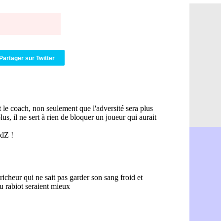
Brest : c'e
05/08
Amical : la
05/08
Amical : u
05/08
Amical : M
05/08
Inter : 40
05/08
Lille : un 
05/08
Partager sur Twitter
Lyon : Fons
05/08
OM : Aguer
05/08
Real : Endr
05/08
Real : ce s
05/08
OM : le ret
05/08
Hull : Tzol
05/08
PSG : Zaba
05/08
Man Utd : 
05/08
Sparta : le
05/08
Bordeaux :
05/08
Leverkusen
05/08
VIDEO : Ne
05/08
Arsenal : c
05/08
Lyon : Fon
05/08
Aston Vill
05/08
Ipswich : F
05/08