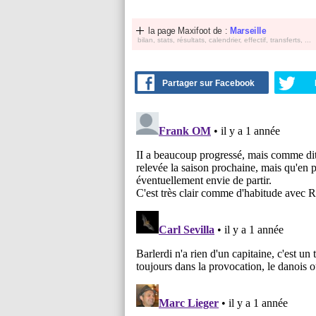
la page Maxifoot de :
Marseille
bilan, stats, résultats, calendrier, effectif, transferts, ...
Partager sur Facebook