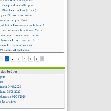
 Maresca flou pour Reijnders
rbahçe prend une belle option
: Mbemba arrive libre (officiel)
le plan d'Alvarez à son retour
remier succès pour Brest
 joli but de Greenwood avec le Fener !
 une promesse d'Infantino au Maroc ?
ompo pour le premier match amical
 Jaissle est le nouveau coach (off.)
nouvelle offre pour Vinicius
'OM domine Al-Shahaniya
bral a prolongé (officiel)
<
1
2
3
4
5
6
>
Molina va signer à la Roma
mandé arrive pour 140 M€ !
avertz en veut encore plus
 des brèves
ayindir en route pour le Celta
 jour
ina en cas d'échec avec Read
ier
Zouaoui plutôt vers Montpellier ?
 mardi 04/08/2026
Côme touche au but pour Chalobah
 lundi 03/08/2026
Romero toujours souhaité
 dimanche 02/08/2026
 réclame la démission d'Infantino
s les archives
ukaku absent du stage
 Lille recalé pour Zechiël