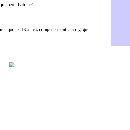
PSG : Live
05/08
Real : le d
05/08
Lyon : Mat
05/08
Lyon : Fons
04/08
Nice : une
04/08
Trabzonspo
04/08
Lyon : Fons
04/08
EdF : Infa
04/08
LdC : du c
04/08
Lyon : la st
04/08
Lyon : Govo
04/08
Lyon : une
04/08
Lyon : Abn
04/08
LdC : Spar
04/08
VIDEO : le
04/08
Man City :
04/08
Strasbourg 
04/08
PSG : Ayari
04/08
Man City : 
04/08
Amical : St
04/08
OM : le me
04/08
Chelsea : 
04/08
LdC : Spar
04/08