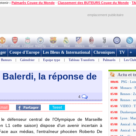
etenir :
Palmarès Coupe du Monde
-
Classement des BUTEURS Coupe du Monde
-
TA
emplacement publicitaire
n Utd
Arsenal
Liverpool
ManCity
Barca
Real
Atletico
Milan
Juve
Inter
Naples
ger
Coupe d'Europe
Les Bleus & International
Chroniques
TV
+
Buteurs
|
Calendrier
|
Equipe type
|
Tableau Transferts
|
Palmarès
|
Les Club
e Balerdi, la réponse de
Actu et t
PSG : Luis
00h06
Monaco : P
05/08
Rennes : Za
05/08
4
Rennes : u
05/08
VIDEO : Th
05/08
Email
Tweet
Dunkerque 
05/08
Lyon : Man
05/08
 le défenseur central de l'Olympique de Marseille
Amical : Ar
05/08
 L1 cette saison) dispose d'un avenir incertain à
Amical : lo
05/08
 Face aux médias, l'entraîneur phocéen Roberto De