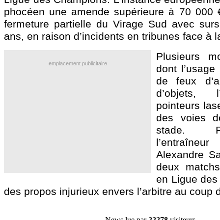
phocéen une amende supérieure à 70 000 €,
fermeture partielle du Virage Sud avec sur
ans, en raison d’incidents en tribunes face à 
Plusieurs mo
emplacement publicitaire
dont l’usage
de feux d’ar
d’objets, l
pointeurs lase
des voies de
stade. P
l’entraîneu
Alexandre Sa
deux matchs
en Ligue des
des propos injurieux envers l’arbitre au coup de 
News lue par
22278
visiteurs