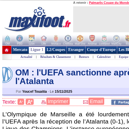
A retenir :
Palmarès Coupe du Mond
OM
PSG
Lyon
Lille
Monaco
Chelsea
Man Utd
Arsenal
Liverpool
ManCity
Ba
+ de clubs
Mercato
Ligue 1
L2/Coupes
Etranger
Coupe d'Europe
Les B
Actualité
|
Résultats & Classement
|
Buteurs
|
Calendrier
|
Equipe
OM : l'UEFA sanctionne apr
l'Atalanta
Par
Youcef Touaitia
-
Le
15/11/2025
+
Imprimer
Email
A
Texte:
-
A
L’Olympique de Marseille a été lourdement
l’UEFA après la réception de l’Atalanta (0-1),
Ligue des Champions. L’instance européenne a