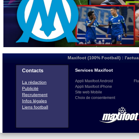
Maxifoot (100% Football) : l'actua
Services Maxifoot
Contacts
Appli Maxifoot Android
Flu
La rédaction
Appli Maxifoot iPhone
Publicité
Site web Mobile
Recrutement
Choix de consentement
Infos légales
Liens football