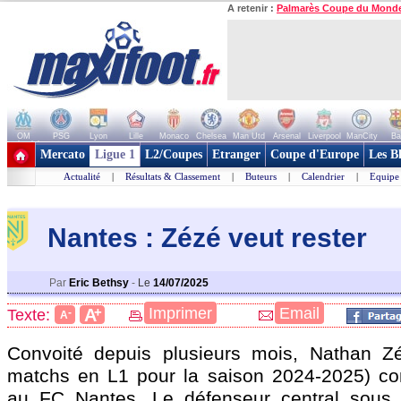
A retenir :
Palmarès Coupe du Mond
OM
PSG
Lyon
Lille
Monaco
Chelsea
Man Utd
Arsenal
Liverpool
ManCity
Ba
+ de clubs
Mercato
Ligue 1
L2/Coupes
Etranger
Coupe d'Europe
Les B
Actualité
|
Résultats & Classement
|
Buteurs
|
Calendrier
|
Equipe
Nantes : Zézé veut rester
Par
Eric Bethsy
-
Le
14/07/2025
+
Imprimer
Email
A
Texte:
-
A
Convoité depuis plusieurs mois,
Nathan Z
matchs en L1 pour la saison 2024-2025) co
au FC Nantes. Le défenseur central sous c