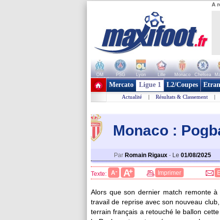
A r
OM
PSG
Lyon
Lille
Monaco
Chelsea
Ma
+ de clubs
Mercato
Ligue 1
L2/Coupes
Etran
Actualité
|
Résultats & Classement
|
Monaco : Pogba
Par
Romain Rigaux
-
Le
01/08/2025
+
A
-
A
Imprimer
Texte:
Alors que son dernier match remonte à
travail de reprise avec son nouveau club
terrain français a retouché le ballon cett