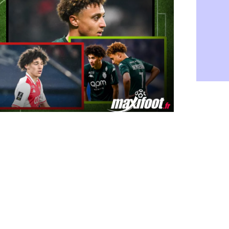
Rennes : H
06/08
Man City :
06/08
Man Utd : Z
06/08
Amical : M
06/08
Nantes : De
06/08
OM : le clu
06/08
Monaco : l
06/08
FIFA : Teb
06/08
FIFA : l'UE
06/08
PSG : Teba
06/08
Real : Vini
06/08
Lyon : Man
06/08
OM : une o
06/08
Real : c'es
06/08
Troyes : Ju
06/08
PSG : Aklio
06/08
OM : une o
06/08
PSG : cont
06/08
Ouganda : 
06/08
Arsenal : A
06/08
Chelsea : P
06/08
FIFA : le 
06/08
PSG : l'ét
06/08