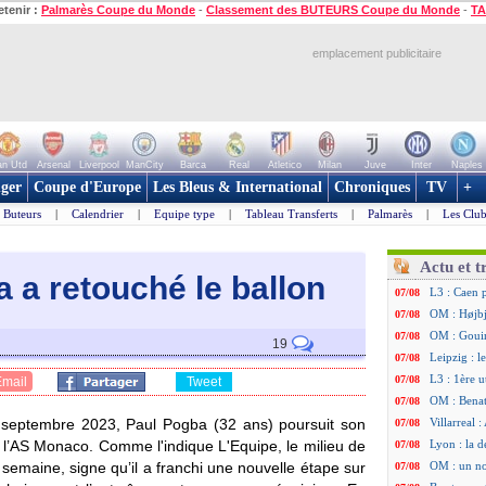
etenir :
Palmarès Coupe du Monde
-
Classement des BUTEURS Coupe du Monde
-
TA
emplacement publicitaire
n Utd
Arsenal
Liverpool
ManCity
Barca
Real
Atletico
Milan
Juve
Inter
Naples
ger
Coupe d'Europe
Les Bleus & International
Chroniques
TV
+
Buteurs
|
Calendrier
|
Equipe type
|
Tableau Transferts
|
Palmarès
|
Les Club
Actu et t
 a retouché le ballon
L3 : Caen 
07/08
OM : Højbj
07/08
OM : Gouir
07/08
19
Leipzig : l
07/08
L3 : 1ère u
07/08
Email
Tweet
OM : Benat
07/08
 septembre 2023, Paul Pogba (32 ans) poursuit son
Villarreal 
07/08
, l’AS Monaco. Comme l'indique L'Equipe, le milieu de
Lyon : la d
07/08
e semaine, signe qu’il a franchi une nouvelle étape sur
OM : un no
07/08