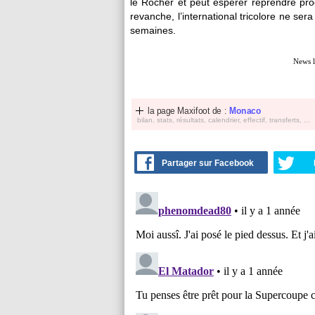
le Rocher et peut espérer reprendre pro
revanche, l’international tricolore ne se
semaines.
News l
la page Maxifoot de :
Monaco
bilan, stats, résultats, calendrier, effectif, transferts, ...
Partager sur Facebook