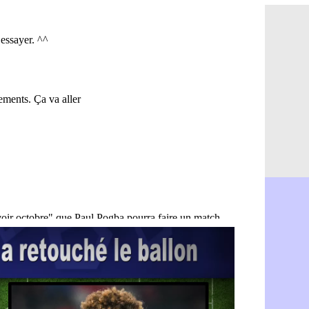
OM : Aguer
07/08
Arsenal : G
07/08
Nantes : d
07/08
Monaco : l
07/08
Man Utd : B
07/08
Man City :
07/08
Naples : l
07/08
OM : Lucas
07/08
PSG : le co
07/08
PSG : une 
07/08
Francfort :
07/08
Strasbourg 
07/08
Monaco : F
07/08
Dortmund :
07/08
Barça : pr
07/08
Argentine :
07/08
Tottenham 
07/08
Barça : l'a
07/08
FIFA : la C
06/08
CdM 2030 :
06/08
Rennes : Em
06/08
Côte d'Ivoi
06/08