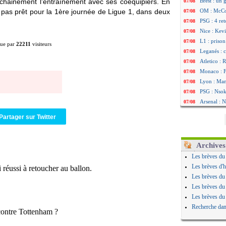
chainement l’entraînement avec ses coéquipiers. En
Brest : un
07/08
ra pas prêt pour la 1ère journée de Ligue 1, dans deux
OM : McCo
07/08
PSG : 4 re
07/08
Nice : Kevi
07/08
L1 : prison
07/08
ue par
22211
visiteurs
Leganés : c
07/08
Atletico : 
07/08
Monaco : Fi
07/08
Lyon : Mang
07/08
PSG : Nsoki
07/08
Arsenal : N
07/08
Real : Mast
07/08
Partager sur Twitter
Man City :
07/08
Rennes : Ha
07/08
Palace : To
07/08
Archives
OM : B. Gen
07/08
Les brèves du
TFC : Sion
07/08
Les brèves d'h
PSG : Live
07/08
Les brèves du
Norvège : 
07/08
Les brèves du
PSG : Mbay
07/08
Les brèves du
Monaco : F
07/08
Recherche dan
Grenade : 
07/08
Juve : Zheg
07/08