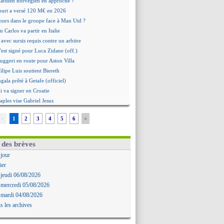
 gardien norvégien en approche ?
urt a versé 120 M€ en 2026
tours dans le groupe face à Man Utd ?
n Carlos va partir en Italie
 avec sursis requis contre un arbitre
'est signé pour Luca Zidane (off.)
Ruggeri en route pour Aston Villa
lipe Luis soutient Biereth
ala prêté à Getafe (officiel)
 va signer en Croatie
aples vise Gabriel Jesus
antuono prêté à la Fiorentina (off.)
<
1
2
3
4
5
6
>
 accord avec le Barça pour Rodri ?
ise a prolongé (officiel)
miyasu a convaincu (officiel)
 des brèves
esio - "ce n'est pas idéal"
 jour
 Oppong signe pour 4 ans (officiel)
ier
rpool va proposer 115 M€ pour Barcola
 jeudi 06/08/2026
la démission d'Infantino réclamée
 mercredi 05/08/2026
e, deux pistes se détachent
 mardi 04/08/2026
ilipe Luis veut remplacer Akliouche
s les archives
Luca Zidane va changer de club
rova très clair sur son futur