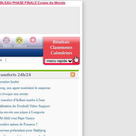
BLEAU PHASE FINALE Coupe du Monde
Résultats
Bayern
Dortmund
Classements
Calendriers
s
|
ransferts 24h/24
premier leader
erg, son agent maintient le suspense
i évoque son avenir
e transfert d'Asllani tombe à l'eau
tilisation du Football Video Support
ia envoie une pique à Longoria
: Al-Ahli veut Pape Gueye
ernière saison de Fonseca ?
uveau prétendant pour Højbjerg