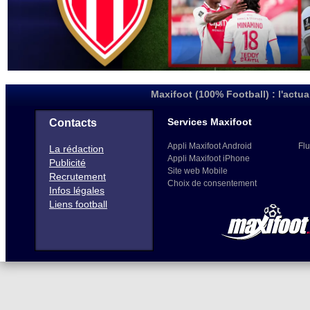
Maxifoot (100% Football) : l'actua
Services Maxifoot
Contacts
Appli Maxifoot Android
Flu
La rédaction
Appli Maxifoot iPhone
Publicité
Site web Mobile
Recrutement
Choix de consentement
Infos légales
Liens football