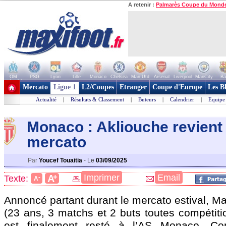
A retenir :
Palmarès Coupe du Mond
OM
PSG
Lyon
Lille
Monaco
Chelsea
Man Utd
Arsenal
Liverpool
ManCity
Ba
+ de clubs
Mercato
Ligue 1
L2/Coupes
Etranger
Coupe d'Europe
Les B
Actualité
|
Résultats & Classement
|
Buteurs
|
Calendrier
|
Equipe
Monaco : Akliouche revient 
mercato
Par
Youcef Touaitia
-
Le
03/09/2025
+
Imprimer
Email
A
Texte:
-
A
Annoncé partant durant le mercato estival, 
(23 ans, 3 matchs et 2 buts toutes compétiti
est finalement resté à l’AS Monaco. Co