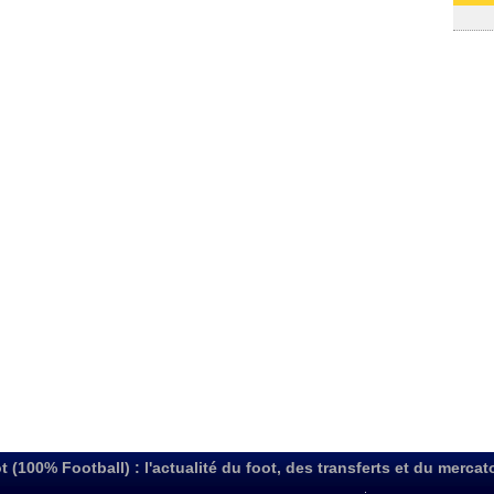
03/08
t (100% Football) : l'actualité du foot, des transferts et du mercat