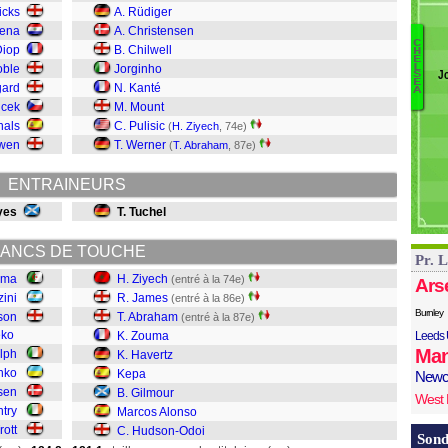
R
icks
A. Rüdiger
O
uena
A. Christensen
C
J
Diop
B. Chilwell
H
E
H
La
L
oble
Jorginho
J
S
A
B
E
gard
N. Kanté
A
G
ucek
M. Mount
K
nals
C. Pulisic
(
H. Ziyech
, 74e)
Ha
owen
T. Werner
(
T. Abraham
, 87e)
Z
A
ENTRAINEURS
J
Zi
yes
T. Tuchel
ANCS DE TOUCHE
Pr. 
hma
H. Ziyech
(entré à la 74e)
Ars
zini
R. James
(entré à la 86e)
Burnley
son
T. Abraham
(entré à la 87e)
eko
K. Zouma
Leeds 
Man
lph
K. Havertz
nko
Kepa
Newc
bsen
B. Gilmour
West
try
Marcos Alonso
rott
C. Hudson-Odoi
Sond