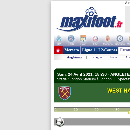
A r
OM
PSG
Lyon
Lille
Monaco
Chelsea
Ma
+ de clubs
Mercato
Ligue 1
L2/Coupes
Etran
Angleterre
|
Espagne
|
Italie
|
Al
Sam. 24 Avril 2021, 18h30 - ANGLET
Stade :
London Stadium à London |
Spectat
WEST H
1
10
20
30