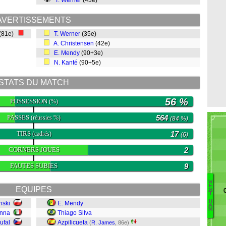
T. Werner
(43e)
AVERTISSEMENTS
(81e)
T. Werner
(35e)
A. Christensen
(42e)
E. Mendy
(90+3e)
N. Kanté
(90+5e)
STATS DU MATCH
56 %
POSSESSION
(%)
PASSES
564
(réussies %)
(84 %)
TIRS
17
(cadrés)
(6)
CORNERS JOUES
2
FAUTES SUBIES
9
W
E
EQUIPES
S
Tr
T
H
nski
E. Mendy
C
A
M
F
onna
Thiago Silva
Y
ufal
Azpilicueta
(
R. James
, 86e)