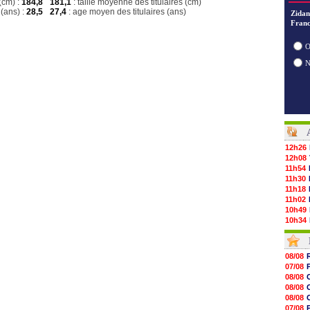
(cm) :
184,8
181,1
: taille moyenne des titulaires (cm)
(ans) :
28,5
27,4
: age moyen des titulaires (ans)
Zidan
Franc
O
12h26
12h08
11h54
11h30
11h18
11h02
10h49
10h34
10h16
10h00
09h48
08/08
09h25
07/08
09h10
08/08
08h52
08/08
08/08
08/08
08/08
07/08