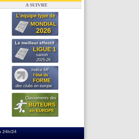
OM
: Paixão attire un 2e club anglais
A SUIVRE
L'equipe type de
MONDIAL
2026
Le meilleur effectif
LIGUE 1
saison
2025-26
Indice MF :
l'état de
FORME
des clubs en europe
Classements des
BUTEURS
en EUROPE
o 24h/24