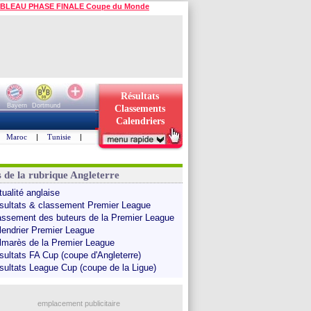
BLEAU PHASE FINALE Coupe du Monde
Résultats
Bayern
Dortmund
Classements
Calendriers
Maroc
|
Tunisie
|
s de la rubrique Angleterre
tualité anglaise
sultats & classement Premier League
assement des buteurs de la Premier League
lendrier Premier League
lmarès de la Premier League
sultats FA Cup (coupe d'Angleterre)
sultats League Cup (coupe de la Ligue)
emplacement publicitaire