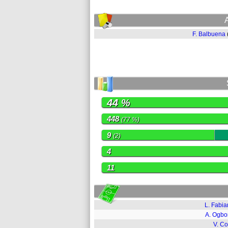
F. Balbuena
44 %
448
(77 %)
9
(2)
4
11
L. Fabia
A. Ogb
V. Co