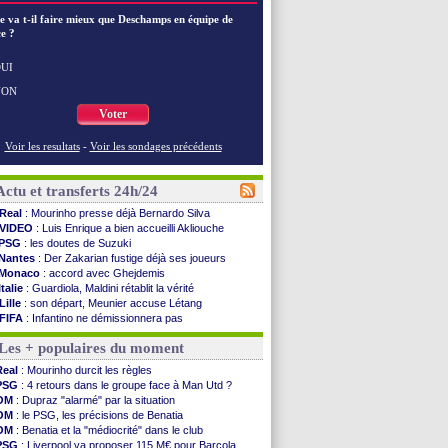
e va t-il faire mieux que Deschamps en équipe de
e ?
UI
NON
Voter
Voir les resultats
-
Voir les sondages précédents
Actu et transferts 24h/24
Real
: Mourinho presse déjà Bernardo Silva
VIDEO
: Luis Enrique a bien accueilli Akliouche
PSG
: les doutes de Suzuki
Nantes
: Der Zakarian fustige déjà ses joueurs
Monaco
: accord avec Ghejdemis
Italie
: Guardiola, Maldini rétablit la vérité
Lille
: son départ, Meunier accuse Létang
FIFA
: Infantino ne démissionnera pas
Barça
: Flick esquive pour Ferran Torres
Les + populaires du moment
Liverpool
: Araujo, une option d'achat à 55 M€
Lens
: inquiétude pour Édouard
Real
: Mourinho durcit les règles
Man Utd
: Vitek vendu à Middlesbrough (off.)
PSG
: 4 retours dans le groupe face à Man Utd ?
PSV
: Sano recruté pour 14,5 M€ (officiel)
OM
: Dupraz "alarmé" par la situation
OM
: Coventry pense à Angel Gomes
OM
: le PSG, les précisions de Benatia
PSG
: Rafel Pol satisfait des progrès
OM
: Benatia et la "médiocrité" dans le club
Amical
: le Barça vainqueur puis battu
PSG
: Liverpool va proposer 115 M€ pour Barcola