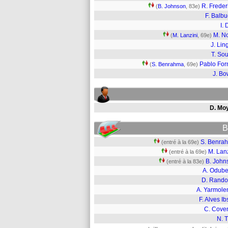
R. Freder
(
B. Johnson
, 83e)
F. Balb
I. 
M. N
(
M. Lanzini
, 69e)
J. Lin
T. So
Pablo For
(
S. Benrahma
, 69e)
J. B
D. Mo
B
S. Benra
(entré à la 69e)
M. Lan
(entré à la 69e)
B. John
(entré à la 83e)
A. Odub
D. Rando
A. Yarmole
F. Alves I
C. Coven
N. T