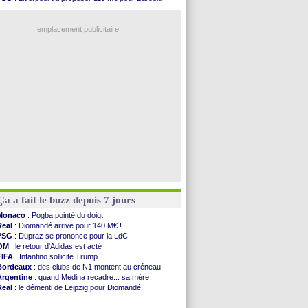
Inter
: Calhanoglu prêt à prolonger
OM
: B. Genesio - "ce n'est pas idéal"
Nice
: Abdelmonem veut rester
OM
: Côme pousse pour Gouiri
L2
: le classement complet
emplacement publicitaire
L2
: les résultats de la soirée
Amical
: Le Havre renversé par Oviedo
Amical
: Nice battu aux tirs au but
Benfica
: Ivanovic proche de Lens
OM
: Dupraz "alarmé" par la situation
Voir les brèves précédentes
Ça a fait le buzz depuis 7 jours
Monaco
: Pogba pointé du doigt
Real
: Diomandé arrive pour 140 M€ !
PSG
: Dupraz se prononce pour la LdC
OM
: le retour d'Adidas est acté
FIFA
: Infantino sollicite Trump
Bordeaux
: des clubs de N1 montent au créneau
Argentine
: quand Medina recadre... sa mère
Real
: le démenti de Leipzig pour Diomandé
OM
: le club prêt à libérer Kondogbia ?