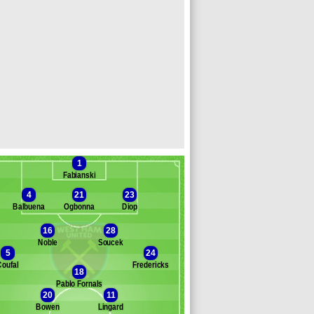
1
Fabianski
4
21
23
Balbuena
Ogbonna
Diop
16
28
Noble
Soucek
Banc des remplaçants
West Ham
5
24
Coufal
Fredericks
ott
18
oventry
Pablo Fornals
20
11
. Alves Ibsen
Bowen
Lingard
armolenko