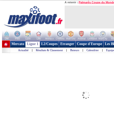
A retenir :
Palmarès Coupe du Mond
OM
PSG
Lyon
Lille
Monaco
Chelsea
Man Utd
Arsenal
Liverpool
ManCity
Ba
+ de clubs
Mercato
Ligue 1
L2/Coupes
Etranger
Coupe d'Europe
Les B
Actualité
|
Résultats & Classement
|
Buteurs
|
Calendrier
|
Equipe