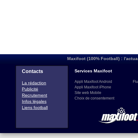
Maxifoot (100% Football) : l'actua
Services Maxifoot
Contacts
Appli Maxifoot Android
Flu
La rédaction
Appli Maxifoot iPhone
Publicité
Site web Mobile
Recrutement
Choix de consentement
Infos légales
Liens football