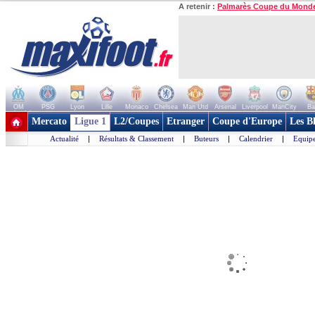
A retenir :
Palmarès Coupe du Mond
OM
PSG
Lyon
Lille
Monaco
Chelsea
Man Utd
Arsenal
Liverpool
ManCity
Ba
+ de clubs
Mercato
Ligue 1
L2/Coupes
Etranger
Coupe d'Europe
Les B
Actualité
|
Résultats & Classement
|
Buteurs
|
Calendrier
|
Equipe