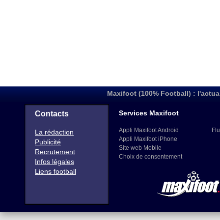
Maxifoot (100% Football) : l'actua
Services Maxifoot
Contacts
Appli Maxifoot Android
Flu
La rédaction
Appli Maxifoot iPhone
Publicité
Site web Mobile
Recrutement
Choix de consentement
Infos légales
Liens football