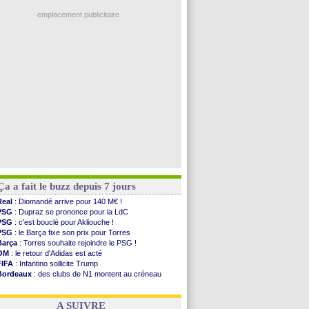
Ouganda
: Owori battu à mort à Kampala
PSG
: Nsoki va signer en Croatie
emplacement publicitaire
Arsenal
: Naples vise Gabriel Jesus
Real
: Mastantuono prêté à la Fiorentina (off.)
Man City
: accord avec le Barça pour Rodri ?
Rennes
: Haise a prolongé (officiel)
Palace
: Tomiyasu a convaincu (officiel)
Voir les brèves précédentes
Ça a fait le buzz depuis 7 jours
Real
: Diomandé arrive pour 140 M€ !
PSG
: Dupraz se prononce pour la LdC
PSG
: c'est bouclé pour Akliouche !
PSG
: le Barça fixe son prix pour Torres
Barça
: Torres souhaite rejoindre le PSG !
OM
: le retour d'Adidas est acté
FIFA
: Infantino sollicite Trump
Bordeaux
: des clubs de N1 montent au créneau
Argentine
: quand Medina recadre... sa mère
Real
: le démenti de Leipzig pour Diomandé
A SUIVRE