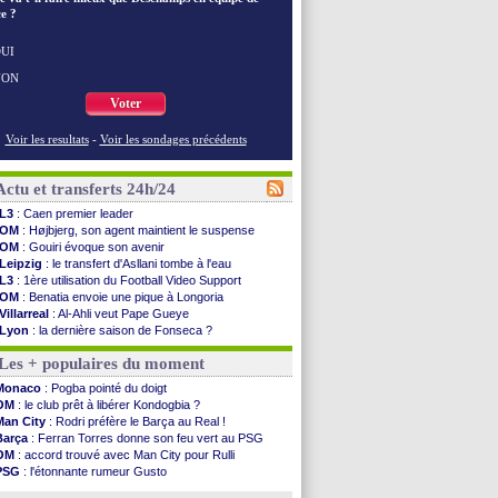
e ?
UI
NON
Voter
Voir les resultats
-
Voir les sondages précédents
Actu et transferts 24h/24
L3
: Caen premier leader
OM
: Højbjerg, son agent maintient le suspense
OM
: Gouiri évoque son avenir
Leipzig
: le transfert d'Asllani tombe à l'eau
L3
: 1ère utilisation du Football Video Support
OM
: Benatia envoie une pique à Longoria
Villarreal
: Al-Ahli veut Pape Gueye
Lyon
: la dernière saison de Fonseca ?
OM
: un nouveau prétendant pour Højbjerg
Les + populaires du moment
Brest
: un gardien norvégien en approche ?
OM
: McCourt a versé 120 M€ en 2026
Monaco
: Pogba pointé du doigt
PSG
: 4 retours dans le groupe face à Man Utd ...
OM
: le club prêt à libérer Kondogbia ?
Nice
: Kevin Carlos va partir en Italie
Man City
: Rodri préfère le Barça au Real !
L1
: prison avec sursis requis contre un arbitre
Barça
: Ferran Torres donne son feu vert au PSG
Leganés
: c'est signé pour Luca Zidane (off.)
OM
: accord trouvé avec Man City pour Rulli
Atletico
: Ruggeri en route pour Aston Villa
PSG
: l'étonnante rumeur Gusto
Monaco
: Filipe Luis soutient Biereth
OM
: une offre pour Bulka
Lyon
: Mangala prêté à Getafe (officiel)