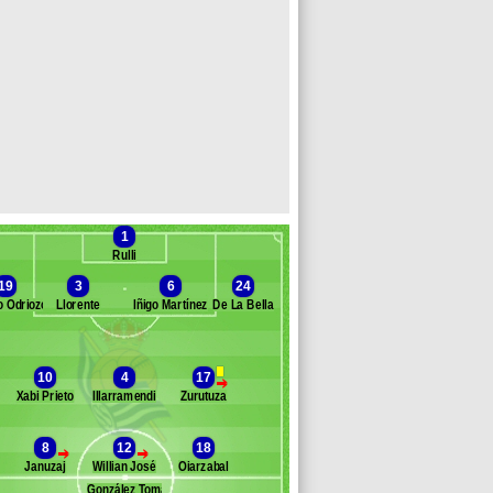
1
Rulli
19
3
6
24
o Odriozola
Llorente
Íñigo Martínez
De La Bella
anc des remplaçants
Real Sociedad
10
4
17
gor Zubeldía
>
Xabi Prieto
Illarramendi
Zurutuza
aúl Navas
oño
arlos Martínez
8
12
18
>
>
uanmi
Januzaj
Willian José
Oiarzabal
anales
González Tomás