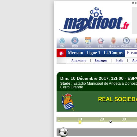
A r
OM
PSG
Lyon
Lille
Monaco
Chelsea
Ma
+ de clubs
Mercato
Ligue 1
L2/Coupes
Etran
Angleterre
|
Espagne
|
Italie
|
Al
Dim. 10 Décembre 2017, 12h00 - ESP
Stade :
Estadio Municipal de Anoeta à Donos
Cerro Grande
REAL SOCIED
1
10
20
30