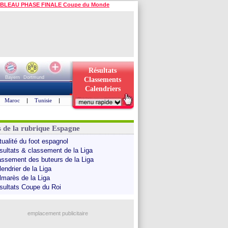
BLEAU PHASE FINALE Coupe du Monde
Résultats
Bayern
Dortmund
Classements
Calendriers
Maroc
|
Tunisie
|
s de la rubrique Espagne
tualité du foot espagnol
sultats & classement de la Liga
assement des buteurs de la Liga
endrier de la Liga
lmarès de la Liga
sultats Coupe du Roi
emplacement publicitaire