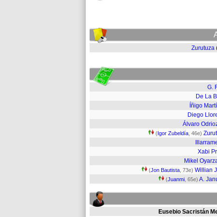
Zurutuza
G. R
De La B
Íñigo Mart
Diego Llor
Álvaro Odrio
Zuru
(
Igor Zubeldía
, 46e)
Illarram
Xabi Pr
Mikel Oyarz
Willian 
(
Jon Bautista
, 73e)
A. Jan
(
Juanmi
, 65e)
Eusebio Sacristán M