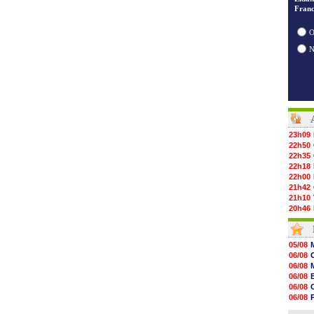
Franc
O
23h09
22h50
22h35
22h18
22h00
21h42
21h10
20h46
20h30
20h01
19h18
05/08
19h09
06/08
18h48
06/08
18h37
06/08
18h29
06/08
17h58
06/08
17h46
06/08
17h32