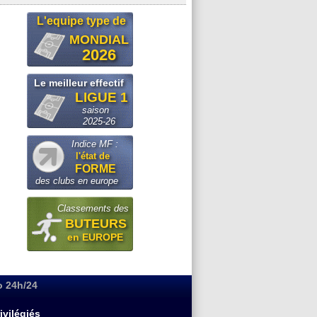
L'equipe type de
MONDIAL
2026
Le meilleur effectif
LIGUE 1
saison
2025-26
Indice MF :
l'état de
FORME
des clubs en europe
Classements des
BUTEURS
en EUROPE
o 24h/24
ivilégiés