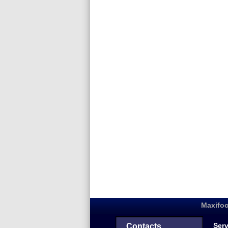
Maxifoo
Serv
Contacts