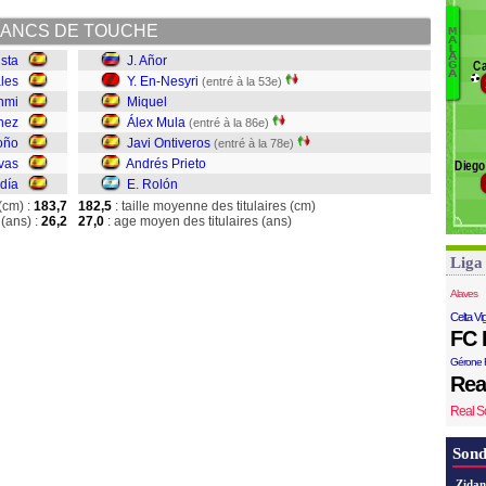
J
ANCS DE TOUCHE
M
A
R
L
A
ista
J. Añor
Ca
G
Pr
A
les
Y. En-Nesyri
(entré à la 53e)
J
nmi
Miquel
Á
nez
Álex Mula
(entré à la 86e)
Mi
oño
Javi Ontiveros
(entré à la 78e)
E
vas
Andrés Prieto
Diego
Añ
ldía
E. Rolón
(cm) :
183,7
182,5
: taille moyenne des titulaires (cm)
(ans) :
26,2
27,0
: age moyen des titulaires (ans)
Liga
Alaves
Celta Vi
FC 
Gérone 
Rea
Real S
Sond
Zidan