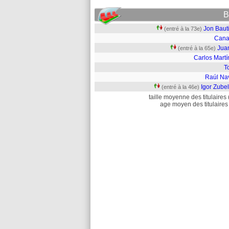
B
Jon Baut
(entré à la 73e)
Cana
Jua
(entré à la 65e)
Carlos Martí
T
Raúl Na
Igor Zube
(entré à la 46e)
taille moyenne des titulaires 
age moyen des titulaires 