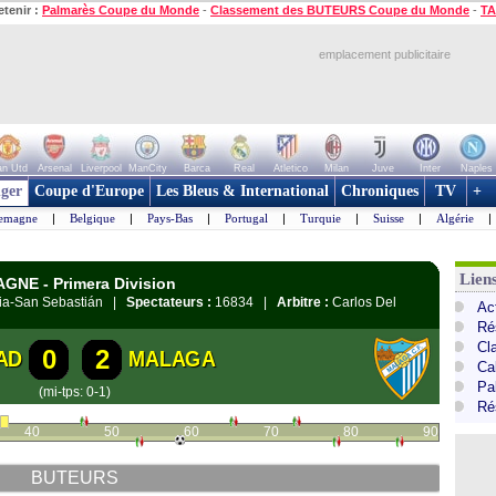
etenir :
Palmarès Coupe du Monde
-
Classement des BUTEURS Coupe du Monde
-
TA
emplacement publicitaire
n Utd
Arsenal
Liverpool
ManCity
Barca
Real
Atletico
Milan
Juve
Inter
Naples
ger
Coupe d'Europe
Les Bleus & International
Chroniques
TV
+
lemagne
|
Belgique
|
Pays-Bas
|
Portugal
|
Turquie
|
Suisse
|
Algérie
|
Lien
AGNE - Primera Division
tia-San Sebastián |
Spectateurs :
16834 |
Arbitre :
Carlos Del
Ac
Ré
Cl
0
2
AD
MALAGA
Cal
Pa
(mi-tps: 0-1)
Ré
40
50
60
70
80
90
BUTEURS