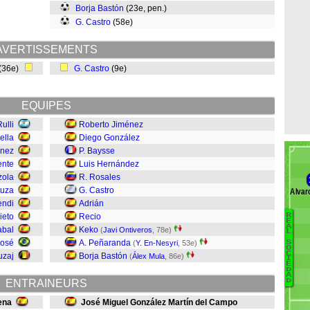
Borja Bastón
(23e, pen.)
G. Castro
(58e)
AVERTISSEMENTS
(36e)
G. Castro
(9e)
EQUIPES
ulli
Roberto Jiménez
ella
Diego González
ínez
P. Baysse
ente
Luis Hernández
zola
R. Rosales
tuza
G. Castro
Álvar
endi
Adrián
ieto
Recio
R
B
E
A
abal
Keko
(
Javi Ontiveros
, 78e)
L
I
José
A. Peñaranda
(
Y. En-Nesyri
, 53e)
S
O
R
C
uzaj
Borja Bastón
(
Álex Mula
, 86e)
I
T
E
D
C
A
D
ENTRAINEURS
J
C
ena
José Miguel González Martín del Campo