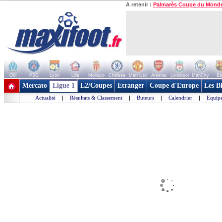
A retenir :
Palmarès Coupe du Mond
OM
PSG
Lyon
Lille
Monaco
Chelsea
Man Utd
Arsenal
Liverpool
ManCity
Ba
+ de clubs
Mercato
Ligue 1
L2/Coupes
Etranger
Coupe d'Europe
Les B
Actualité
|
Résultats & Classement
|
Buteurs
|
Calendrier
|
Equipe