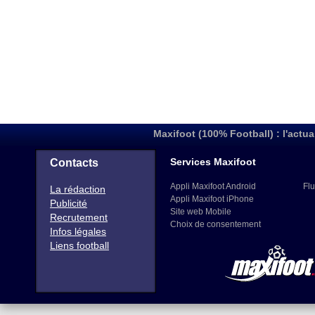
Maxifoot (100% Football) : l'actua
Services Maxifoot
Contacts
Appli Maxifoot Android
Flu
La rédaction
Appli Maxifoot iPhone
Publicité
Site web Mobile
Recrutement
Choix de consentement
Infos légales
Liens football