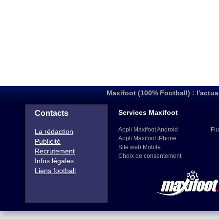
Maxifoot (100% Football) : l'actua
Services Maxifoot
Contacts
Appli Maxifoot Android
Flu
La rédaction
Appli Maxifoot iPhone
Publicité
Site web Mobile
Recrutement
Choix de consentement
Infos légales
Liens football