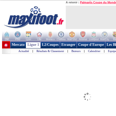
A retenir :
Palmarès Coupe du Mond
OM
PSG
Lyon
Lille
Monaco
Chelsea
Man Utd
Arsenal
Liverpool
ManCity
Ba
+ de clubs
Mercato
Ligue 1
L2/Coupes
Etranger
Coupe d'Europe
Les B
Actualité
|
Résultats & Classement
|
Buteurs
|
Calendrier
|
Equipe