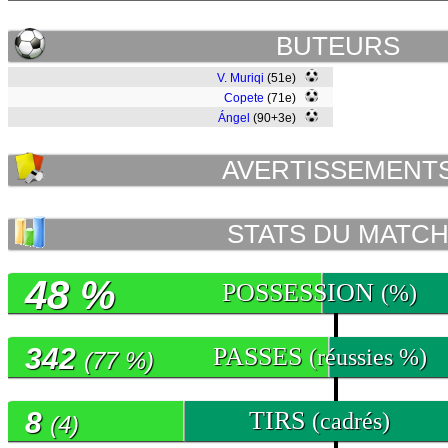
BUTEURS
V. Muriqi
(51e)
Copete
(71e)
Ángel
(90+3e)
AVERTISSEMENT
STATS DU MATC
48 %
POSSESSION
(%)
342
PASSES
(réussies %)
(77 %)
8
TIRS
(cadrés)
(4)