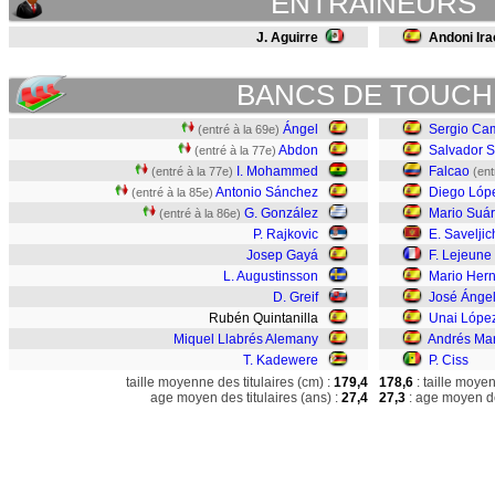
ENTRAINEURS
J. Aguirre
Andoni Ira
BANCS DE TOUCH
Ángel
Sergio Ca
(entré à la 69e)
Abdon
Salvador 
(entré à la 77e)
I. Mohammed
Falcao
(entré à la 77e)
(ent
Antonio Sánchez
Diego Lóp
(entré à la 85e)
G. González
Mario Suá
(entré à la 86e)
P. Rajkovic
E. Saveljic
Josep Gayá
F. Lejeune
L. Augustinsson
Mario Her
D. Greif
José Ánge
Rubén Quintanilla
Unai Lópe
Miquel Llabrés Alemany
Andrés Mar
T. Kadewere
P. Ciss
taille moyenne des titulaires (cm) :
179,4
178,6
: taille moye
age moyen des titulaires (ans) :
27,4
27,3
: age moyen de