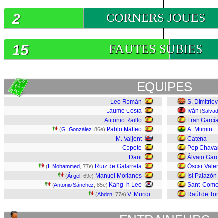
2
CORNERS JOUES
15
FAUTES SUBIES
EQUIPES
Leo Román
S. Dimitriev
Jaume Costa
Iván
(
Salva
Antonio Raillo
Fran Garcí
Pablo Maffeo
A. Mumin
(
G. González
, 86e)
M. Valjent
Catena
Copete
Pep Chavar
Dani
Álvaro Garc
Ruiz de Galarreta
Óscar Valen
(
I. Mohammed
, 77e)
Manuel Morlanes
Isi Palazón
(
Ángel
, 69e)
Kang-In Lee
Santi Com
(
Antonio Sánchez
, 85e)
V. Muriqi
Raúl de T
(
Abdon
, 77e)