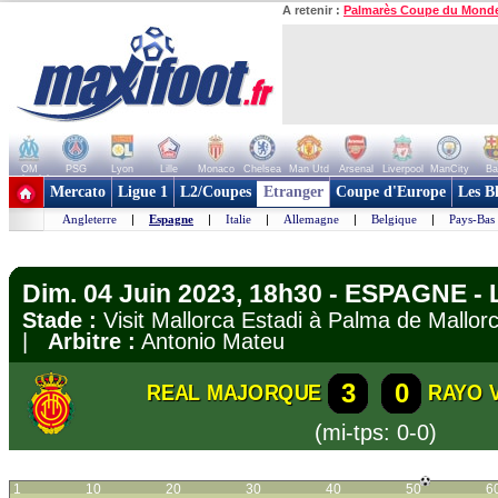
A retenir :
Palmarès Coupe du Mond
OM
PSG
Lyon
Lille
Monaco
Chelsea
Man Utd
Arsenal
Liverpool
ManCity
Ba
+ de clubs
Mercato
Ligue 1
L2/Coupes
Etranger
Coupe d'Europe
Les B
Angleterre
|
Espagne
|
Italie
|
Allemagne
|
Belgique
|
Pays-Bas
Dim. 04 Juin 2023, 18h30 - ESPAGNE - 
Stade :
Visit Mallorca Estadi à Palma de Mall
|
Arbitre :
Antonio Mateu
3
0
REAL MAJORQUE
RAYO 
(mi-tps: 0-0)
1
10
20
30
40
50
6