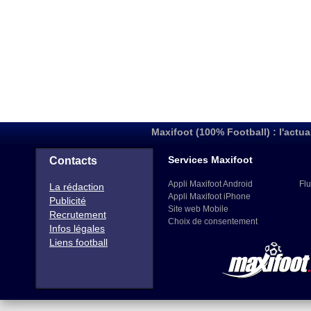
Maxifoot (100% Football) : l'actua
Services Maxifoot
Contacts
Appli Maxifoot Android
Flu
La rédaction
Appli Maxifoot iPhone
Publicité
Site web Mobile
Recrutement
Choix de consentement
Infos légales
Liens football