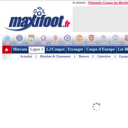
A retenir :
Palmarès Coupe du Mond
OM
PSG
Lyon
Lille
Monaco
Chelsea
Man Utd
Arsenal
Liverpool
ManCity
Ba
+ de clubs
Mercato
Ligue 1
L2/Coupes
Etranger
Coupe d'Europe
Les B
Actualité
|
Résultats & Classement
|
Buteurs
|
Calendrier
|
Equipe