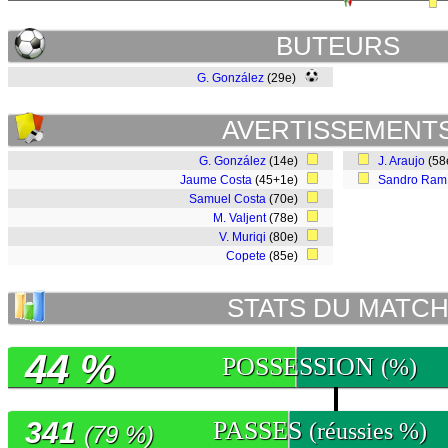
BUTEURS
G. González
(29e)
AVERTISSEMENT
G. González
(14e)
J. Araujo
(58
Jaume Costa
(45+1e)
Sandro Ramí
Samuel Costa
(70e)
M. Valjent
(78e)
V. Muriqi
(80e)
Copete
(85e)
STATS DU MATC
44 %
POSSESSION
(%)
341
PASSES
(réussies %)
(79 %)