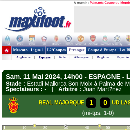
A retenir :
Palmarès Coupe du Mond
OM
PSG
Lyon
Lille
Monaco
Chelsea
Man Utd
Arsenal
Liverpool
ManCity
Ba
+ de clubs
Mercato
Ligue 1
L2/Coupes
Etranger
Coupe d'Europe
Les B
Angleterre
|
Espagne
|
Italie
|
Allemagne
|
Belgique
|
Pays-Bas
Sam. 11 Mai 2024, 14h00 - ESPAGNE - L
Stade :
Estadi Mallorca Son Moix à Palma de 
Spectateurs :
- |
Arbitre :
Juan Mart?nez
1
0
REAL MAJORQUE
UD LA
(mi-tps: 1-0)
1
10
20
30
40
50
6