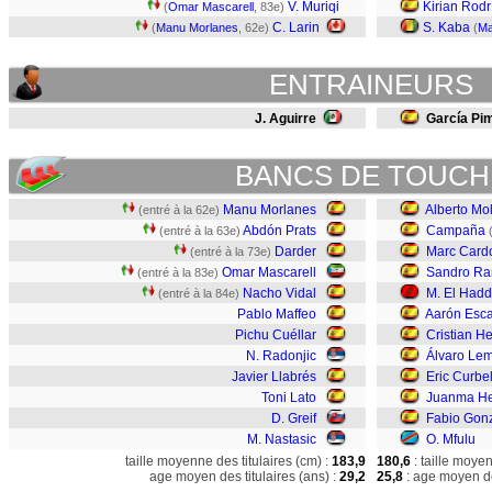
V. Muriqi
Kirian Rod
(
Omar Mascarell
, 83e)
C. Larin
S. Kaba
(
Manu Morlanes
, 62e)
(
Ma
ENTRAINEURS
J. Aguirre
García Pi
BANCS DE TOUCH
Manu Morlanes
Alberto Mol
(entré à la 62e)
Abdón Prats
Campaña
(entré à la 63e)
Darder
Marc Card
(entré à la 73e)
Omar Mascarell
Sandro Ra
(entré à la 83e)
Nacho Vidal
M. El Hadd
(entré à la 84e)
Pablo Maffeo
Aarón Esca
Pichu Cuéllar
Cristian He
N. Radonjic
Álvaro Le
Javier Llabrés
Eric Curbe
Toni Lato
Juanma H
D. Greif
Fabio Gon
M. Nastasic
O. Mfulu
taille moyenne des titulaires (cm) :
183,9
180,6
: taille moye
age moyen des titulaires (ans) :
29,2
25,8
: age moyen de