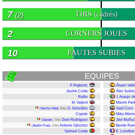
7
TIRS
(cadrés)
(2)
2
CORNERS JOUES
10
FAUTES SUBIES
EQUIPES
P. Rajkovic
Álvaro Vall
Jaume Costa
Álex Suáre
Raíllo
J. Araujo
(
M
M. Valjent
Marvin Par
G. González
Saúl Coco
(
Nacho Vidal
, 84e)
Copete
Mika Màrm
Dani Rodríguez
Javi Muñoz
(
Darder
, 73e)
Antonio Sánchez
Benito Ram
(
Abdón Prats
, 63e)
Samuel Costa
E. Loiodice