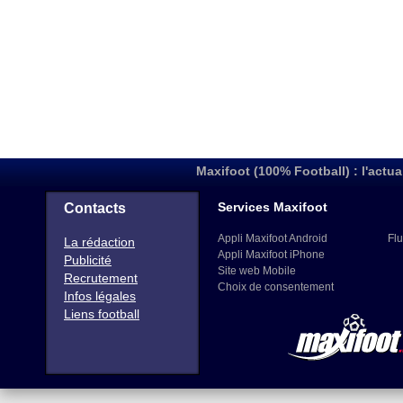
Maxifoot (100% Football) : l'actua
Services Maxifoot
Contacts
Appli Maxifoot Android
Flu
La rédaction
Appli Maxifoot iPhone
Publicité
Site web Mobile
Recrutement
Choix de consentement
Infos légales
Liens football