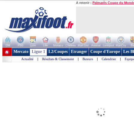
A retenir :
Palmarès Coupe du Mond
OM
PSG
Lyon
Lille
Monaco
Chelsea
Man Utd
Arsenal
Liverpool
ManCity
Ba
+ de clubs
Mercato
Ligue 1
L2/Coupes
Etranger
Coupe d'Europe
Les B
Actualité
|
Résultats & Classement
|
Buteurs
|
Calendrier
|
Equipe