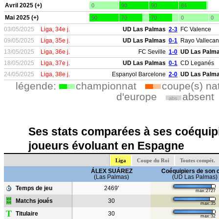
Avril 2025 (+)
0
90
90
84
Mai 2025 (+)
90
70
70
0
0
03/05/2025
Liga, 34e j.
UD Las Palmas
2-3
FC Valence
09/05/2025
Liga, 35e j.
UD Las Palmas
0-1
Rayo Valleca
13/05/2025
Liga, 36e j.
FC Seville
1-0
UD Las Palm
18/05/2025
Liga, 37e j.
UD Las Palmas
0-1
CD Leganés
24/05/2025
Liga, 38e j.
Espanyol Barcelone
2-0
UD Las Palm
légende:
championnat
coupe(s) na
d'europe
absent
abs.
Ses stats comparées à ses coéquipi
joueurs évoluant en Espagne
Liga
Coupe du Roi
Toutes compét.
ÁLEX SUÁREZ
Coéquipiers de son 
(Las Palmas)
(UD Las Palmas)
Temps de jeu
2469'
max:2727
Matchs joués
30
max:35
T
Titulaire
30
max:32