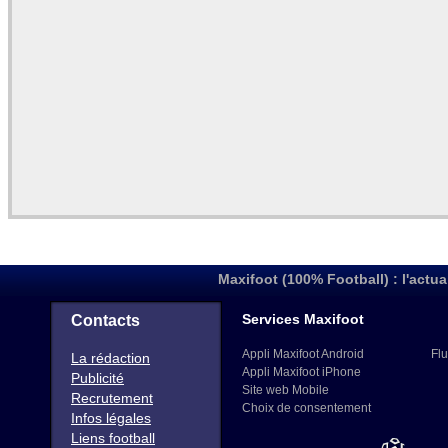
Maxifoot (100% Football) : l'actua
Services Maxifoot
Contacts
Appli Maxifoot Android
Flu
La rédaction
Appli Maxifoot iPhone
Publicité
Site web Mobile
Recrutement
Choix de consentement
Infos légales
Liens football