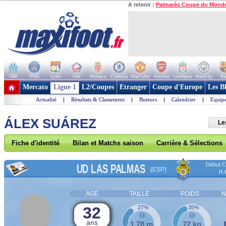
A retenir :
Palmarès Coupe du Mond
OM
PSG
Lyon
Lille
Monaco
Chelsea
Man Utd
Arsenal
Liverpool
ManCity
Ba
+ de clubs
Mercato
Ligue 1
L2/Coupes
Etranger
Coupe d'Europe
Les B
Actualité
|
Résultats & Classement
|
Buteurs
|
Calendrier
|
Equipe
ÁLEX SUÁREZ
Le
Fiche d'identité
Bilan et Matchs saison
Carrière & Sélections
Début Co
UD LAS PALMAS
(ESP)
n.
AGE
TAILLE
POIDS
N
32
27%
35%
ans
1,78 m
72 kg