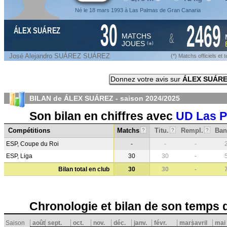
Né le 18 mars 1993 à Las Palmas de Gran Canaria
30
2469
ÁLEX SUÁREZ
&
MATCHS
JOUES
*
(
)
José Alejandro SUÁREZ SUÁREZ
(*) Matchs officiels e
Donnez votre avis sur
ÁLEX SUÁR
BILAN de ÁLEX SUÁREZ - saison
2024/2025
Son bilan en chiffres avec
UD Las 
Compétitions
Matchs
Titu.
Rempl.
Ban
?
?
?
ESP, Coupe du Roi
-
-
-
ESP, Liga
30
30
-
Bilan total en club
30
30
-
Chronologie et bilan de son temps 
Saison
août
sept.
oct.
nov.
déc.
janv.
févr.
mars
avril
mai