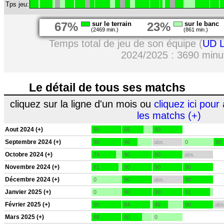
Tps jeu:
67%
sur le terrain
23%
sur le banc
(2469 min.)
(861 min.)
Temps total de jeu de son équipe (
UD L
2024/2025 : 3690 minu
Le détail de tous ses matchs
cliquez sur la ligne d'un mois ou
cliquez ici pour 
les matchs (+)
Aout 2024 (+)
90
65
90
Septembre 2024 (+)
90
46
abs.
0
90
Octobre 2024 (+)
74
90
90
abs.
Novembre 2024 (+)
81
90
90
90
Décembre 2024 (+)
0
90
abs.
90
Janvier 2025 (+)
0
90
90
81
Février 2025 (+)
90
84
46
90
abs
Mars 2025 (+)
88
60
0