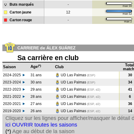
Buts marqués
-
max:10
Carton jaune
12
max:12
Carton rouge
-
max:2
CARRIERE de ÁLEX SUÁREZ
Sa carrière en club
Total
(*)
Age
Saison
Club
match
2024-2025
31 ans
UD Las Palmas
30
(ESP)
2023-2024
30 ans
UD Las Palmas
34
(ESP
)
2022-2023
29 ans
UD Las Palmas
41
(ESP, d2)
2021-2022
28 ans
UD Las Palmas
6
(ESP, d2)
2020-2021
27 ans
UD Las Palmas
36
(ESP, d2)
2019-2020
26 ans
UD Las Palmas
14
(ESP, d2)
Cliquez sur les lignes pour afficher/masquer le détai
ici OUVRIR toutes les saisons
(*)
Age au début de la saison