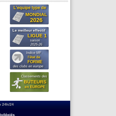
L'equipe type de
MONDIAL
2026
Le meilleur effectif
LIGUE 1
saison
2025-26
Indice MF :
l'état de
FORME
des clubs en europe
Classements des
BUTEURS
en EUROPE
o 24h/24
ivilégiés