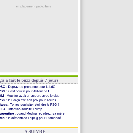
Real
: une nouvelle offre pour Vinicius
Chelsea
: Palace a fait son offre pour Disasi
emplacement publicitaire
FIFA
: le gouvernement espagnol s'en mêle
PSG
: l'étonnante rumeur Gusto
Bologne
: Dallinga est sur le marché
OM
: accord trouvé avec Man City pour Rulli
OM
: Medina vers Leverkusen pour 25 M€
Voir les brèves précédentes
Ça a fait le buzz depuis 7 jours
PSG
: Dupraz se prononce pour la LdC
PSG
: c'est bouclé pour Akliouche !
OM
: Meunier avait un accord avec le club
PSG
: le Barça fixe son prix pour Torres
Barça
: Torres souhaite rejoindre le PSG !
FIFA
: Infantino sollicite Trump
Argentine
: quand Medina recadre... sa mère
Real
: le démenti de Leipzig pour Diomandé
OM
: Paixão attire un 2e club anglais
FIFA
: le conseiller d'Infantino démissionne !
A SUIVRE