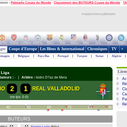
etenir :
Palmarès Coupe du Monde
-
Classement des BUTEURS Coupe du Monde
-
TA
emplacement publicitaire
n Utd
Arsenal
Liverpool
ManCity
Barca
Real
Atletico
Milan
Juve
Inter
Naples
ger
Coupe d'Europe
Les Bleus & International
Chroniques
TV
+
lemagne
|
Belgique
|
Pays-Bas
|
Portugal
|
Turquie
|
Suisse
|
Algérie
|
Lien
 Liga
tateurs :
- |
Arbitre :
Isidro D?az de Mera
Ac
Ré
2
1
NO
REAL VALLADOLID
Cl
Cal
(mi-tps: 0-0)
Pa
Ré
40
50
60
70
80
90
BUTEURS