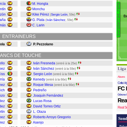
rcía
M. Hongla
R
B
E
A
ntín
Monchu
P
L
A
azón
Kike Pérez
(
Sergio León
, 59e)
Ci
V
Es
A
saña
G. Plata
L
U
(
Iván Sánchez
, 59e)
L
Ol
A
S
omás
C. Larin
D
O
L
I
L
D
ENTRAINEURS
P
ola
P. Pezzolano
R
K
ANCS DE TOUCHE
L
llo
Iván Fresneda
(entré à la 25e)
S
Liga
pez
Iván Sánchez
(entré à la 59e)
Ciss
Sergio León
(entré à la 59e)
Alaves
ría
Kenedy
(entré à la 66e)
Celta Vi
hez
Roque Mesa
(entré à la 66e)
FC 
jich
Pedreño
Gérone 
ozo
Joaquín Fernández
Rea
dez
Lucas Rosa
dez
David Torres Ortiz
Real S
tín
L. Olaza
pez
Roberto Arroyo Gregorio
Sond
rez
Asenjo
Zidan