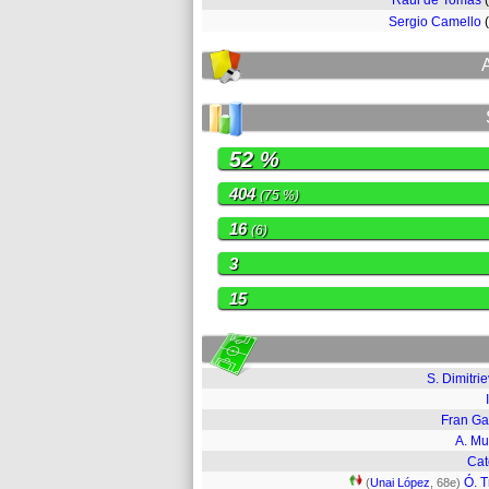
Raúl de Tomás
Sergio Camello
52 %
404
(75 %)
16
(6)
3
15
S. Dimitrie
Fran Ga
A. M
Cat
Ó. T
(
Unai López
, 68e)