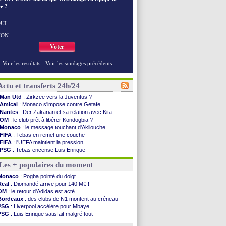
e ?
UI
NON
Voter
Voir les resultats
-
Voir les sondages précédents
Actu et transferts 24h/24
Man Utd
: Zirkzee vers la Juventus ?
Amical
: Monaco s'impose contre Getafe
Nantes
: Der Zakarian et sa relation avec Kita
OM
: le club prêt à libérer Kondogbia ?
Monaco
: le message touchant d'Akliouche
FIFA
: Tebas en remet une couche
FIFA
: l'UEFA maintient la pression
PSG
: Tebas encense Luis Enrique
Real
: Vinicius jusqu'en 2032 (officiel)
Les + populaires du moment
Lyon
: Mangala va rejoindre Getafe
OM
: une offre refusée pour Aguerd
Monaco
: Pogba pointé du doigt
Real
: c'est confirmé pour Vinicius
Real
: Diomandé arrive pour 140 M€ !
Troyes
: Junior Diaz jusqu'en 2030 (officiel)
OM
: le retour d'Adidas est acté
PSG
: Akliouche a signé (officiel)
Bordeaux
: des clubs de N1 montent au créneau
OM
: une offre pour Bulka
PSG
: Liverpool accélère pour Mbaye
PSG
: contrat signé pour Akliouche
PSG
: Luis Enrique satisfait malgré tout
Ouganda
: Owori battu à mort à Kampala
Barça
: Ferran Torres donne son feu vert au PSG
Arsenal
: Arteta veut créer une dynastie