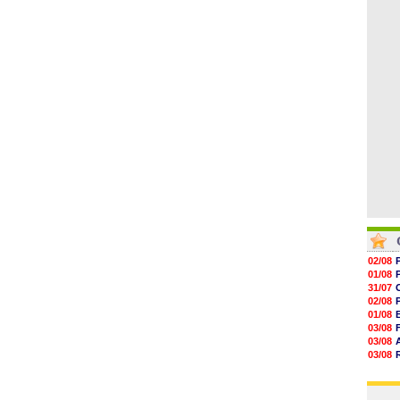
05/08
17h47
17h34
17h22
17h10
16h59
16h53
02/08
01/08
31/07
02/08
01/08
03/08
03/08
03/08
03/08
31/07