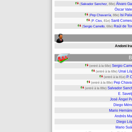
Álvaro Ga
(
Salvador Sanchez
, 88e)
Óscar Vale
Isi Pal
(
Pep Chavarría
, 88e)
Santi Come
(
P. Ciss
, 81e)
Raúl de T
(
Sergio Camello
, 68e)
Andoni Ira
B
Sergio Came
(entré à la 68e)
Unai Ló
(entré à la 68e)
P. 
(entré à la 81e)
Pep Chavar
(entré à la 88e)
Salvador Sanc
(entré à la 88e)
E. Savel
José Ángel P
Diego Mén
Mario Hernán
Andrés Mar
Diego Ló
Mario Suá