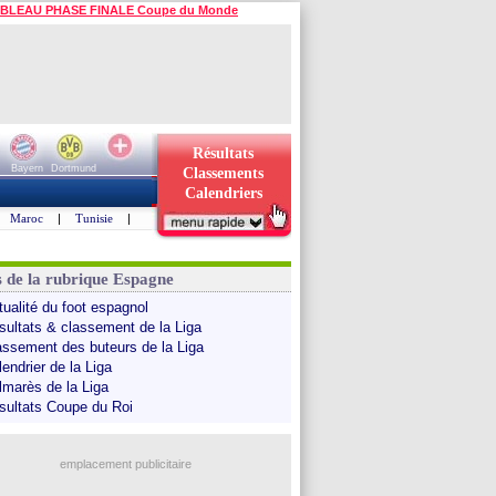
BLEAU PHASE FINALE Coupe du Monde
Résultats
Bayern
Dortmund
Classements
Calendriers
Maroc
|
Tunisie
|
s de la rubrique Espagne
tualité du foot espagnol
sultats & classement de la Liga
assement des buteurs de la Liga
endrier de la Liga
lmarès de la Liga
sultats Coupe du Roi
emplacement publicitaire