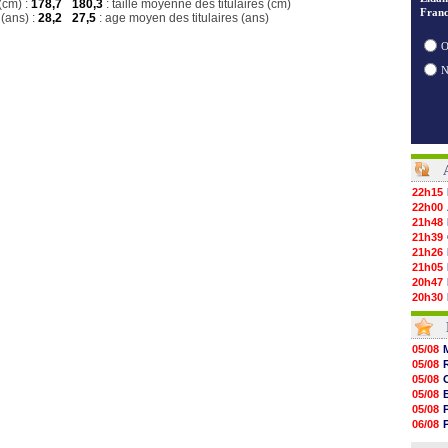
(cm) :
178,7
180,3
: taille moyenne des titulaires (cm)
Franc
(ans) :
28,2
27,5
: age moyen des titulaires (ans)
O
22h15
22h00
21h48
21h39
21h26
21h05
20h47
20h30
20h18
20h04
19h47
05/08
19h34
05/08
19h14
05/08
19h06
05/08
18h50
05/08
18h30
06/08
18h20
06/08
17h58