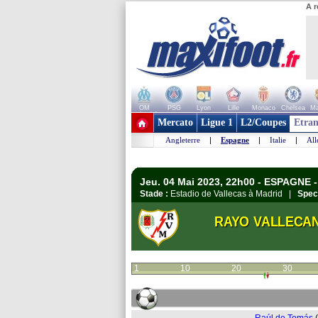
A r
OM
PSG
Lyon
Lille
Monaco
Chelsea
Ma
+ de clubs
Mercato
Ligue 1
L2/Coupes
Etran
Angleterre
|
Espagne
|
Italie
|
Al
Jeu. 04 Mai 2023, 22h00 - ESPAGNE -
Stade :
Estadio de Vallecas à Madrid |
Spec
RAYO VALLECA
1
10
20
30