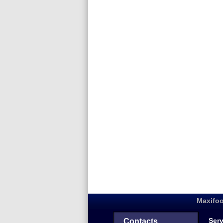
Maxifoo
Serv
Contacts