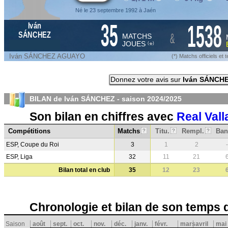
Né le 23 septembre 1992 à Jaén
35
1538
Iván
&
SÁNCHEZ
MATCHS
JOUES
*
(
)
Iván SÁNCHEZ AGUAYO
(*) Matchs officiels e
Donnez votre avis sur
Iván SÁNCH
BILAN de Iván SÁNCHEZ - saison
2024/2025
Son bilan en chiffres avec
Real Vall
Compétitions
Matchs
Titu.
Rempl.
Ban
?
?
?
ESP, Coupe du Roi
3
1
2
-
ESP, Liga
32
11
21
Bilan total en club
35
12
23
Chronologie et bilan de son temps 
Saison
août
sept.
oct.
nov.
déc.
janv.
févr.
mars
avril
mai