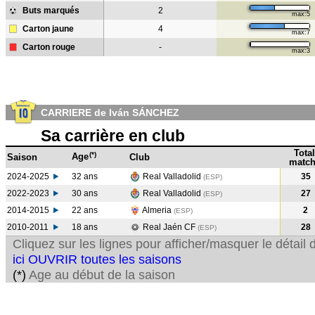
Buts marqués
2
max:5
Carton jaune
4
max:7
Carton rouge
-
max:3
CARRIERE de Iván SÁNCHEZ
Sa carrière en club
Total
(*)
Age
Saison
Club
match
2024-2025
32 ans
Real Valladolid
35
(ESP)
2022-2023
30 ans
Real Valladolid
27
(ESP
)
2014-2015
22 ans
Almeria
2
(ESP
)
2010-2011
18 ans
Real Jaén CF
28
(ESP
)
Cliquez sur les lignes pour afficher/masquer le détai
ici OUVRIR toutes les saisons
(*)
Age au début de la saison