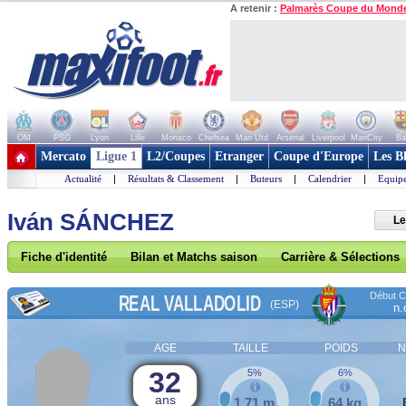
A retenir :
Palmarès Coupe du Mond
OM
PSG
Lyon
Lille
Monaco
Chelsea
Man Utd
Arsenal
Liverpool
ManCity
Ba
+ de clubs
Mercato
Ligue 1
L2/Coupes
Etranger
Coupe d'Europe
Les B
Actualité
|
Résultats & Classement
|
Buteurs
|
Calendrier
|
Equipe
Iván SÁNCHEZ
Le
Fiche d'identité
Bilan et Matchs saison
Carrière & Sélections
Début Co
REAL VALLADOLID
(ESP)
n.
AGE
TAILLE
POIDS
N
32
5%
6%
ans
1,71 m
64 kg