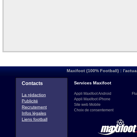
Maxifoot (100% Football) : l'actua
Services Maxifoot
Contacts
Appli Maxifoot Android
Flu
La rédaction
Appli Maxifoot iPhone
Publicité
Site web Mobile
Recrutement
Choix de consentement
Infos légales
Liens football