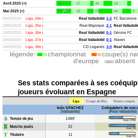
Avril 2025 (+)
72
17
44
19
Mai 2025 (+)
72
32
67
44
0
03/05/2025
Liga, 34e j.
Real Valladolid
1-2
FC Barcelone
10/05/2025
Liga, 35e j.
Real Majorque
2-1
Real Valladoli
13/05/2025
Liga, 36e j.
Real Valladolid
0-1
Gérone FC
18/05/2025
Liga, 37e j.
Real Valladolid
0-1
Alaves
24/05/2025
Liga, 38e j.
CD Leganés
3-0
Real Valladoli
légende:
championnat
coupe(s) na
d'europe
absent
abs.
Ses stats comparées à ses coéquipi
joueurs évoluant en Espagne
Liga
Coupe du Roi
Toutes compét.
Iván SÁNCHEZ
Coéquipiers de son 
(Valladolid)
(Real Valladolid)
Temps de jeu
1389'
max:2790
Matchs joués
32
max:33
T
Titulaire
11
max:31