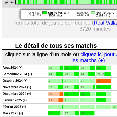
Tps jeu:
41%
sur le terrain
59%
sur le banc
(1538 min.)
(2182 min.)
Temps total de jeu de son équipe (
Real Valla
: 3720 minutes
Le détail de tous ses matchs
cliquez sur la ligne d'un mois ou
cliquez ici pour 
les matchs (+)
Aout 2024 (+)
20
90
28
62
Septembre 2024 (+)
44
29
44
39
Octobre 2024 (+)
7
0
2
90
Novembre 2024 (+)
32
29
15
90
Décembre 2024 (+)
30
85
58
61
Janvier 2025 (+)
29
1
0
62
Février 2025 (+)
11
0
0
0
32
Mars 2025 (+)
71
27
83