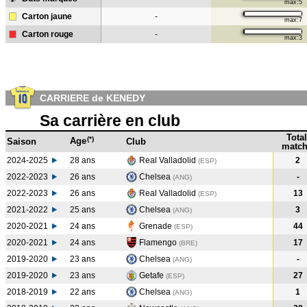
max:5
Carton jaune
-
max:7
Carton rouge
-
max:3
CARRIERE de KENEDY
Sa carrière en club
Total
(*)
Age
Saison
Club
match
2024-2025
28 ans
Real Valladolid
2
(ESP)
2022-2023
26 ans
Chelsea
-
(ANG
)
2022-2023
26 ans
Real Valladolid
13
(ESP
)
2021-2022
25 ans
Chelsea
3
(ANG
)
2020-2021
24 ans
Grenade
44
(ESP
)
2020-2021
24 ans
Flamengo
17
(BRE
)
2019-2020
23 ans
Chelsea
-
(ANG
)
2019-2020
23 ans
Getafe
27
(ESP
)
2018-2019
22 ans
Chelsea
1
(ANG
)