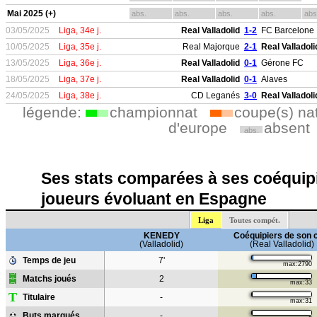
Mai 2025 (+)
abs.
abs.
abs.
abs.
abs
03/05/2025
Liga, 34e j.
Real Valladolid
1-2
FC Barcelone
10/05/2025
Liga, 35e j.
Real Majorque
2-1
Real Valladoli
13/05/2025
Liga, 36e j.
Real Valladolid
0-1
Gérone FC
18/05/2025
Liga, 37e j.
Real Valladolid
0-1
Alaves
24/05/2025
Liga, 38e j.
CD Leganés
3-0
Real Valladoli
légende:
championnat
coupe(s) na
d'europe
absent
abs.
Ses stats comparées à ses coéquipi
joueurs évoluant en Espagne
Liga
Toutes compét.
KENEDY
Coéquipiers de son 
(Valladolid)
(Real Valladolid)
Temps de jeu
7'
max:2790
Matchs joués
2
max:33
T
Titulaire
-
max:31
Buts marqués
-