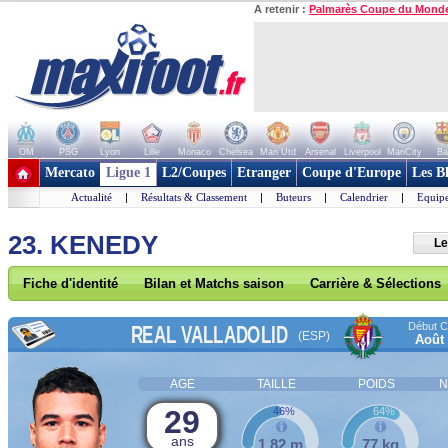
A retenir :
Palmarès Coupe du Mond
OM
PSG
Lyon
Lille
Monaco
Chelsea
Man Utd
Arsenal
Liverpool
ManCity
Ba
+ de clubs
Mercato
Ligue 1
L2/Coupes
Etranger
Coupe d'Europe
Les B
Actualité
|
Résultats & Classement
|
Buteurs
|
Calendrier
|
Equipe
23. KENEDY
Le
Fiche d'identité
Bilan et Matchs saison
Carrière & Sélections
Début Co
REAL VALLADOLID
(ESP)
Août
AGE
TAILLE
POIDS
N
29
46%
64%
ans
1,82 m
77 kg