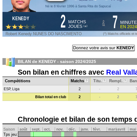
Né le 8 février 1996 à Santa Rita do Sapucaí
2
7
KENEDY
&
MATCHS
MINUTE
JOUES
EN
2024
*
(
)
Robert Kenedy NUNES DO NASCIMENTO
(*) Matchs officiels e
Donnez votre avis sur
KENEDY
BILAN de KENEDY - saison
2024/2025
Son bilan en chiffres avec
Real Vall
Compétitions
Matchs
Titu.
Rempl.
Ban
?
?
?
ESP, Liga
2
-
2
Bilan total en club
2
-
2
Chronologie et bilan de son temps 
Saison
août
sept.
oct.
nov.
déc.
janv.
févr.
mars
avril
mai
Tps jeu: