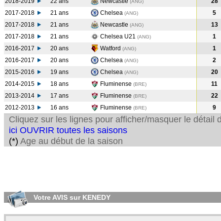
2018-2019
22 ans
Newcastle
28
(ANG
)
2017-2018
21 ans
Chelsea
5
(ANG
)
2017-2018
21 ans
Newcastle
13
(ANG
)
2017-2018
21 ans
Chelsea U21
1
(ANG
)
2016-2017
20 ans
Watford
1
(ANG
)
2016-2017
20 ans
Chelsea
2
(ANG
)
2015-2016
19 ans
Chelsea
20
(ANG
)
2014-2015
18 ans
Fluminense
11
(BRE
)
2013-2014
17 ans
Fluminense
22
(BRE
)
2012-2013
16 ans
Fluminense
9
(BRE
)
Cliquez sur les lignes pour afficher/masquer le détai
ici OUVRIR toutes les saisons
(*)
Age au début de la saison
Votre AVIS sur KENEDY