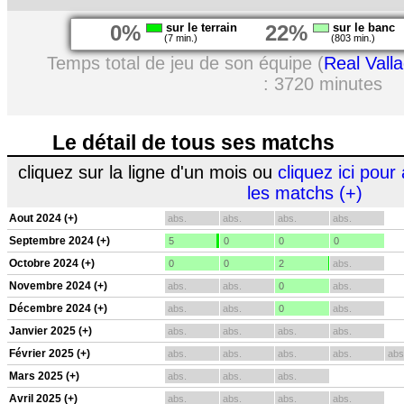
0%
sur le terrain
22%
sur le banc
(7 min.)
(803 min.)
Temps total de jeu de son équipe (
Real Valla
: 3720 minutes
Le détail de tous ses matchs
cliquez sur la ligne d'un mois ou
cliquez ici pour 
les matchs (+)
Aout 2024 (+)
abs.
abs.
abs.
abs.
Septembre 2024 (+)
5
0
0
0
Octobre 2024 (+)
0
0
2
abs.
Novembre 2024 (+)
abs.
abs.
0
abs.
Décembre 2024 (+)
abs.
abs.
0
abs.
Janvier 2025 (+)
abs.
abs.
abs.
abs.
Février 2025 (+)
abs.
abs.
abs.
abs.
abs
Mars 2025 (+)
abs.
abs.
abs.
Avril 2025 (+)
abs.
abs.
abs.
abs.