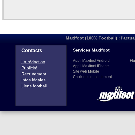
Maxifoot (100% Football) : l'actua
Services Maxifoot
Contacts
Appli Maxifoot Android
Flu
La rédaction
Appli Maxifoot iPhone
Publicité
Site web Mobile
Recrutement
Choix de consentement
Infos légales
Liens football