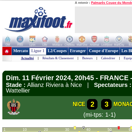
A retenir :
Palmarès Coupe du Mond
OM
PSG
Lyon
Lille
Monaco
Chelsea
Man Utd
Arsenal
Liverpool
ManCity
Ba
+ de clubs
Mercato
Ligue 1
L2/Coupes
Etranger
Coupe d'Europe
Les B
Actualité
|
Résultats & Classement
|
Buteurs
|
Calendrier
|
Equip
Dim. 11 Février 2024, 20h45 - FRANCE -
Stade :
Allianz Riviera à Nice |
Spectateurs :
Wattellier
2
3
NICE
MONA
(mi-tps: 1-1)
1
10
20
30
40
50
6