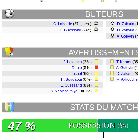
BUTEURS
G. Laborde
(37e, pen.)
D. Zakaria
(
E. Guessand
(74e)
D. Zakaria
(
A. Golovin
(
AVERTISSEMENT
J. Lotomba
(33e)
T. Kehrer
(3
Dante
(54e)
A. Golovin
(
T. Louchet
(60e)
D. Zakaria
(
H. Boudaoui
(67e)
M. Akliouche
E. Guessand
(83e)
Y. Ndayishimiye
(90+3e)
STATS DU MATC
47 %
POSSESSION
(%)