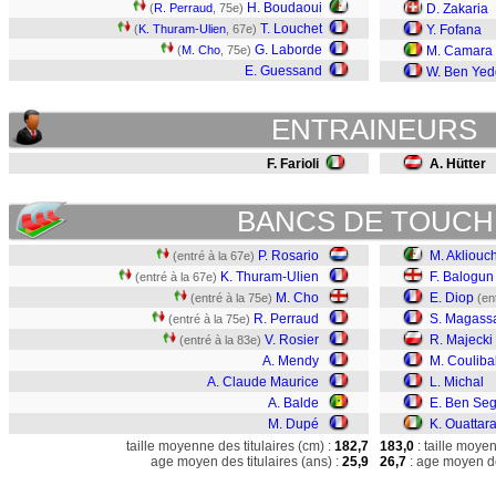
H. Boudaoui
(
R. Perraud
, 75e)
D. Zakaria
T. Louchet
(
K. Thuram-Ulien
, 67e)
Y. Fofana
G. Laborde
(
M. Cho
, 75e)
M. Camara
E. Guessand
W. Ben Yed
ENTRAINEURS
F. Farioli
A. Hütter
BANCS DE TOUCH
P. Rosario
M. Akliouc
(entré à la 67e)
K. Thuram-Ulien
F. Balogun
(entré à la 67e)
M. Cho
E. Diop
(entré à la 75e)
(en
R. Perraud
S. Magass
(entré à la 75e)
V. Rosier
R. Majecki
(entré à la 83e)
A. Mendy
M. Couliba
A. Claude Maurice
L. Michal
A. Balde
E. Ben Seg
M. Dupé
K. Ouattar
taille moyenne des titulaires (cm) :
182,7
183,0
: taille moye
age moyen des titulaires (ans) :
25,9
26,7
: age moyen de