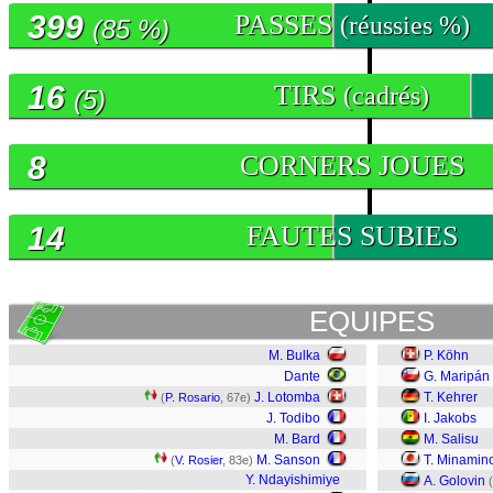
399
PASSES
(réussies %)
(85 %)
16
TIRS
(cadrés)
(5)
8
CORNERS JOUES
14
FAUTES SUBIES
EQUIPES
M. Bulka
P. Köhn
Dante
G. Maripán
J. Lotomba
T. Kehrer
(
P. Rosario
, 67e)
J. Todibo
I. Jakobs
M. Bard
M. Salisu
M. Sanson
T. Minamin
(
V. Rosier
, 83e)
Y. Ndayishimiye
A. Golovin
(