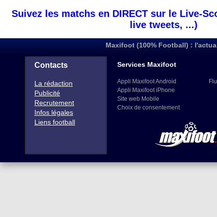
Suivez les matchs en DIRECT sur le Live-Sc
live tweets, ...)
Maxifoot (100% Football) : l'actua
Services Maxifoot
Contacts
Appli Maxifoot Android
Flu
La rédaction
Appli Maxifoot iPhone
Publicité
Site web Mobile
Recrutement
Choix de consentement
Infos légales
Liens football