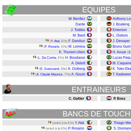
EQUIPES
W. Benítez
Anthony L
Dante
J. Boateng
J. Todibo
Emerson
M. Bard
L. Dubois
F. Daniliuc
J. Denayer
(
Y. Atal
, 67e)
M. Lemina
Bruno Gui
(
P. Rosario
, 67e)
K. Thuram-Ulien
H. Aouar
(
S
H. Boudaoui
Lucas Paq
(
L. Da Cunha
, 67e)
A. Delort
M. Caquere
K. Dolberg
K. Toko Ek
(
E. Guessand
, 83e)
A. Gouiri
T. Kadewer
(
A. Claude Maurice
, 77e)
ENTRAINEURS
C. Galtier
P. Bosz
BANCS DE TOUCH
Y. Atal
Thiago Me
(entré à la 67e)
P. Rosario
S. Dioman
(entré à la 67e)