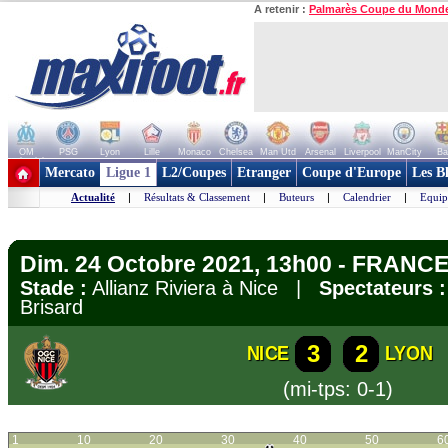
A retenir :
Palmarès Coupe du Mond
OM
PSG
Lyon
Lille
Monaco
Chelsea
Man Utd
Arsenal
Liverpool
ManCity
Ba
+ de clubs
Mercato
Ligue 1
L2/Coupes
Etranger
Coupe d'Europe
Les B
Actualité
|
Résultats & Classement
|
Buteurs
|
Calendrier
|
Equip
Dim. 24 Octobre 2021, 13h00 - FRANCE 
Stade :
Allianz Riviera à Nice |
Spectateurs :
Brisard
3
2
NICE
LYON
(mi-tps: 0-1)
1
10
20
30
40
50
6