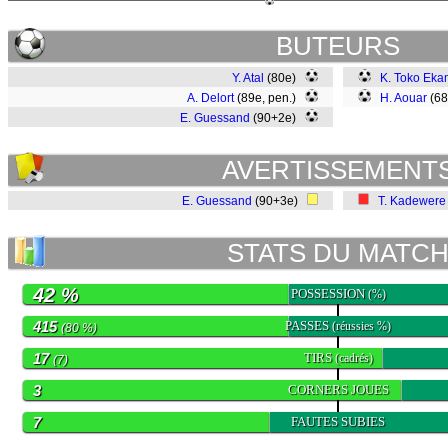
BUTEURS
Y. Atal
(80e)
K. Toko Eka
A. Delort
(89e, pen.)
H. Aouar
(6
E. Guessand
(90+2e)
AVERTISSEMENT
E. Guessand
(90+3e)
T. Kadewere
STATS DU MATC
42 %
POSSESSION
(%)
415
PASSES
(réussies %)
(80 %)
17
TIRS
(cadrés)
(7)
3
CORNERS JOUES
7
FAUTES SUBIES