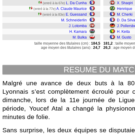
L. Da Cunha
X. Shaqiri
(entré à la 67e)
A. Claude Maurice
Henrique
(entré à la 77e)
E. Guessand
M. Cherki
(entré à la 83e)
M. Schneiderlin
D. Da Silv
J. Lotomba
J. Pollersb
H. Kamara
H. Keita
M. Bulka
M. Gusto
taille moyenne des titulaires (cm) :
184,5
181,2
: taille moye
age moyen des titulaires (ans) :
24,7
26,3
: age moyen de
RESUME DU MAT
Malgré une avance de deux buts à la 80e
Lyonnais s’est complètement écroulé pour c
dimanche, lors de la 11e journée de Ligu
période, Youcef Atal a changé la physion
minutes de folie.
Sans surprise, les deux équipes se disputaie