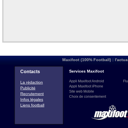
Maxifoot (100% Football) : l'actua
Services Maxifoot
Contacts
Appli Maxifoot Android
Flu
La rédaction
Appli Maxifoot iPhone
Publicité
Site web Mobile
Recrutement
Choix de consentement
Infos légales
Liens football