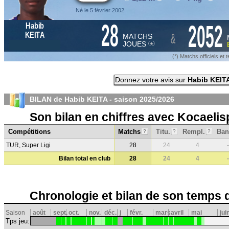
Né le 5 février 2002
28
2052
Habib
&
KEITA
MATCHS
JOUES
*
(
)
(*) Matchs officiels e
Donnez votre avis sur
Habib KEIT
BILAN de Habib KEITA - saison
2025/2026
Son bilan en chiffres avec Kocaelis
Compétitions
Matchs
Titu.
Rempl.
Ban
?
?
?
TUR, Super Ligi
28
24
4
-
Bilan total en club
28
24
4
-
Chronologie et bilan de son temps 
Saison
août
sept.
oct.
nov.
déc.
j
févr.
mars
avril
mai
jui
Tps jeu: