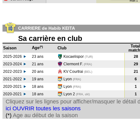
max:1
CARRIERE de Habib KEITA
Sa carrière en club
Total
(*)
Age
Saison
Club
match
2025-2026
23 ans
Kocaelispor
28
(TUR)
2023-2024
21 ans
Clermont F.
29
(FRA
)
2022-2023
20 ans
KV Courtrai
21
(BEL
)
2021-2022
19 ans
Lyon
6
(FRA
)
2020-2021
18 ans
Lyon
1
(FRA
)
2020-2021
18 ans
Lyon 2
1
(FRA, d4)
Cliquez sur les lignes pour afficher/masquer le détai
ici OUVRIR toutes les saisons
(*)
Age au début de la saison