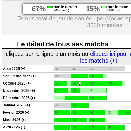
67%
sur le terrain
15%
sur le banc
(2052 min.)
(468 min.)
Temps total de jeu de son équipe (Kocaelis
3060 minutes
Le détail de tous ses matchs
cliquez sur la ligne d'un mois ou
cliquez ici pour 
les matchs (+)
Aout 2025 (+)
abs.
abs.
abs.
abs.
Septembre 2025 (+)
abs.
85
70
Octobre 2025 (+)
69
90
90
78
Novembre 2025 (+)
72
46
6
Décembre 2025 (+)
32
85
90
Janvier 2026 (+)
abs.
90
Février 2026 (+)
85
90
80
33
90
Mars 2026 (+)
90
78
79
Avril 2026 (+)
83
90
89
90