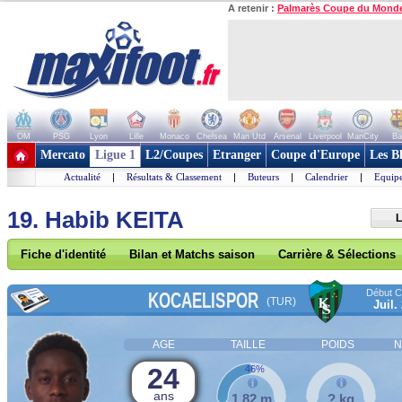
A retenir :
Palmarès Coupe du Mond
OM
PSG
Lyon
Lille
Monaco
Chelsea
Man Utd
Arsenal
Liverpool
ManCity
Ba
+ de clubs
Mercato
Ligue 1
L2/Coupes
Etranger
Coupe d'Europe
Les B
Actualité
|
Résultats & Classement
|
Buteurs
|
Calendrier
|
Equipe
19. Habib KEITA
L
Fiche d'identité
Bilan et Matchs saison
Carrière & Sélections
Début Co
KOCAELISPOR
(TUR)
Juil.
AGE
TAILLE
POIDS
N
24
46%
ans
1,82 m
? kg