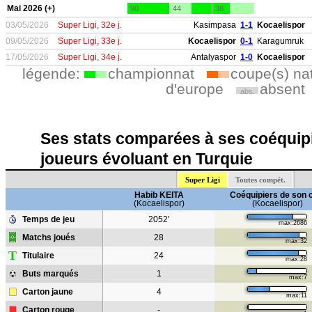
Mai 2026 (+)
90
44
38
03/05/2026
Super Ligi, 32e j.
Kasimpasa
1-1
Kocaelispor
09/05/2026
Super Ligi, 33e j.
Kocaelispor
0-1
Karagumruk
17/05/2026
Super Ligi, 34e j.
Antalyaspor
1-0
Kocaelispor
légende:
championnat
coupe(s) na
d'europe
absent
abs.
Ses stats comparées à ses coéquipi
joueurs évoluant en Turquie
Super Ligi
Toutes compét.
Habib KEITA
Coéquipiers de son 
(Kocaelispor)
(Kocaelispor)
Temps de jeu
2052'
max:2686
Matchs joués
28
max:32
T
Titulaire
24
max:28
Buts marqués
1
max:7
Carton jaune
4
max:11
Carton rouge
-