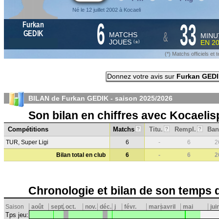
Né le 12 juillet 2002 à Kocaeli
6
33
Furkan
&
GEDIK
MATCHS
MINU
JOUES
EN
2
*
(
)
(*) Matchs officiels e
Donnez votre avis sur
Furkan GED
BILAN de Furkan GEDIK - saison
2025/2026
Son bilan en chiffres avec Kocaelis
Compétitions
Matchs
Titu.
Rempl.
Ban
?
?
?
TUR, Super Ligi
6
-
6
2
Bilan total en club
6
-
6
2
Chronologie et bilan de son temps 
Saison
août
sept.
oct.
nov.
déc.
j
févr.
mars
avril
mai
jui
Tps jeu: