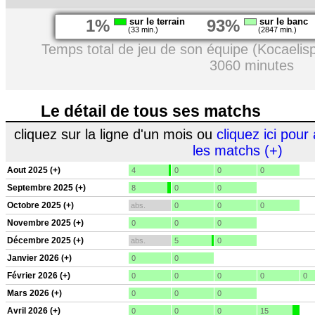
1%
sur le terrain
93%
sur le banc
(33 min.)
(2847 min.)
Temps total de jeu de son équipe (Kocaelis
3060 minutes
Le détail de tous ses matchs
cliquez sur la ligne d'un mois ou
cliquez ici pour 
les matchs (+)
Aout 2025 (+)
4
0
0
0
Septembre 2025 (+)
8
0
0
Octobre 2025 (+)
abs.
0
0
0
Novembre 2025 (+)
0
0
0
Décembre 2025 (+)
abs.
5
0
Janvier 2026 (+)
0
0
Février 2026 (+)
0
0
0
0
0
Mars 2026 (+)
0
0
0
Avril 2026 (+)
0
0
0
15