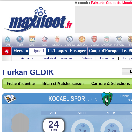
A retenir :
Palmarès Coupe du Mond
OM
PSG
Lyon
Lille
Monaco
Chelsea
Man Utd
Arsenal
Liverpool
ManCity
Ba
+ de clubs
Mercato
Ligue 1
L2/Coupes
Etranger
Coupe d'Europe
Les B
Actualité
|
Résultats & Classement
|
Buteurs
|
Calendrier
|
Equipe
Furkan GEDIK
L
Fiche d'identité
Bilan et Matchs saison
Carrière & Sélections
Début Co
KOCAELISPOR
(TUR)
n.
AGE
TAILLE
POIDS
N
24
ans
? m
? kg