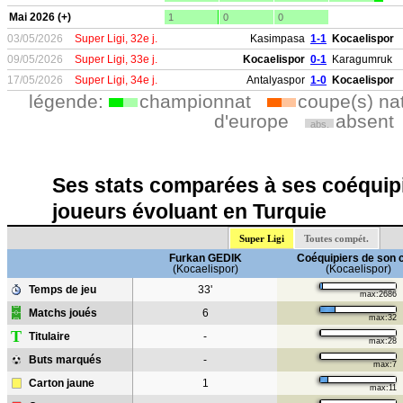
Mai 2026 (+)
1
0
0
03/05/2026
Super Ligi, 32e j.
Kasimpasa
1-1
Kocaelispor
09/05/2026
Super Ligi, 33e j.
Kocaelispor
0-1
Karagumruk
17/05/2026
Super Ligi, 34e j.
Antalyaspor
1-0
Kocaelispor
légende:
championnat
coupe(s) na
d'europe
absent
abs.
Ses stats comparées à ses coéquipi
joueurs évoluant en Turquie
Super Ligi
Toutes compét.
Furkan GEDIK
Coéquipiers de son 
(Kocaelispor)
(Kocaelispor)
Temps de jeu
33'
max:2686
Matchs joués
6
max:32
T
Titulaire
-
max:28
Buts marqués
-
max:7
Carton jaune
1
max:11