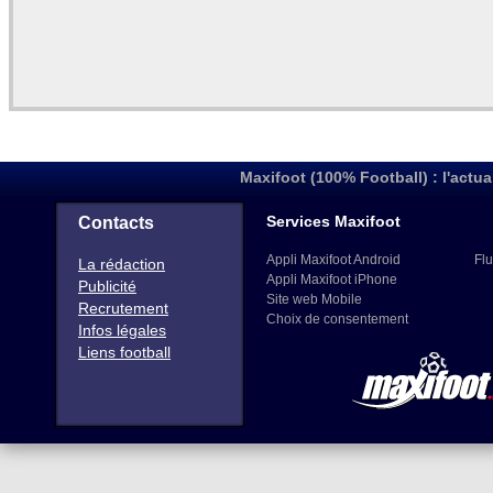
Maxifoot (100% Football) : l'actua
Services Maxifoot
Contacts
Appli Maxifoot Android
Flu
La rédaction
Appli Maxifoot iPhone
Publicité
Site web Mobile
Recrutement
Choix de consentement
Infos légales
Liens football