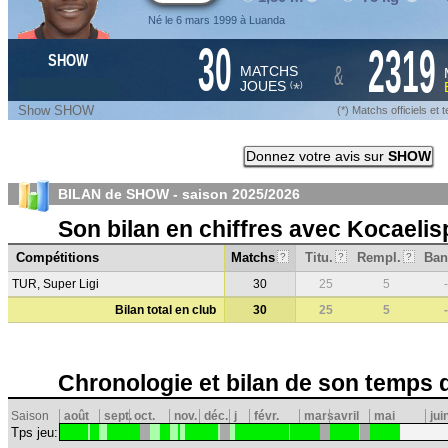
Né le 6 mars 1999 à Luanda
30
2319
SHOW
&
MATCHS
JOUES
*
(
)
Show SHOW
(*) Matchs officiels e
Donnez votre avis sur
SHOW
BILAN de SHOW - saison
2025/2026
Son bilan en chiffres avec Kocaelis
Compétitions
Matchs
Titu.
Rempl.
Ban
?
?
?
TUR, Super Ligi
30
25
5
-
Bilan total en club
30
25
5
-
Chronologie et bilan de son temps 
Saison
août
sept.
oct.
nov.
déc.
j
févr.
mars
avril
mai
jui
Tps jeu: