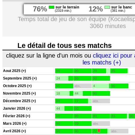
76%
sur le terrain
12%
sur le banc
(2319 min.)
(381 min.)
Temps total de jeu de son équipe (Kocaelis
3060 minutes
Le détail de tous ses matchs
cliquez sur la ligne d'un mois ou
cliquez ici pour 
les matchs (+)
Aout 2025 (+)
90
90
70
85
Septembre 2025 (+)
24
90
90
Octobre 2025 (+)
90
abs.
4
90
Novembre 2025 (+)
18
44
90
Décembre 2025 (+)
90
72
abs.
Janvier 2026 (+)
44
90
Février 2026 (+)
90
90
90
83
90
Mars 2026 (+)
90
90
abs.
Avril 2026 (+)
90
90
77
abs.