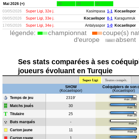
Mai 2026 (+)
90
88
90
03/05/2026
Super Ligi, 32e j.
Kasimpasa
1-1
Kocaelispor
09/05/2026
Super Ligi, 33e j.
Kocaelispor
0-1
Karagumruk
17/05/2026
Super Ligi, 34e j.
Antalyaspor
1-0
Kocaelispor
légende:
championnat
coupe(s) na
d'europe
absent
abs.
Ses stats comparées à ses coéquipi
joueurs évoluant en Turquie
Super Ligi
Toutes compét.
SHOW
Coéquipiers de son 
(Kocaelispor)
(Kocaelispor)
Temps de jeu
2319'
max:2686
Matchs joués
30
max:32
T
Titulaire
25
max:28
Buts marqués
-
max:7
Carton jaune
11
max:11
Carton rouge
1