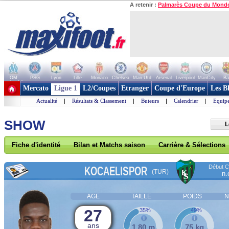
A retenir :
Palmarès Coupe du Mond
OM
PSG
Lyon
Lille
Monaco
Chelsea
Man Utd
Arsenal
Liverpool
ManCity
Ba
+ de clubs
Mercato
Ligue 1
L2/Coupes
Etranger
Coupe d'Europe
Les B
Actualité
|
Résultats & Classement
|
Buteurs
|
Calendrier
|
Equipe
SHOW
L
Fiche d'identité
Bilan et Matchs saison
Carrière & Sélections
Début Co
KOCAELISPOR
(TUR)
n.
AGE
TAILLE
POIDS
N
27
35%
49%
ans
1,80 m
75 kg