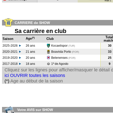
max:1
CARRIERE de SHOW
Sa carrière en club
Total
(*)
Age
Saison
Club
match
2025-2026
26 ans
Kocaelispor
30
(TUR)
2020-2021
21 ans
Boavista Porto
33
(POR
)
2019-2020
20 ans
Belenenses
25
(POR
)
2017-2018
18 ans
1º de Agosto
9
Cliquez sur les lignes pour afficher/masquer le détai
ici OUVRIR toutes les saisons
(*)
Age au début de la saison
Votre AVIS sur SHOW