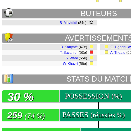
BUTEURS
S. Mavididi
(84e)
AVERTISSEMENT
B. Kouyaté
(47e)
C. Ugochuk
T. Savanier
(53e)
A. Theate
(5
S. Wahi
(55e)
W. Khazri
(56e)
STATS DU MATC
30 %
POSSESSION
(%)
259
PASSES
(réussies %)
(74 %)