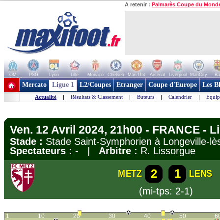
A retenir :
Palmarès Coupe du Mond
OM
PSG
Lyon
Lille
Monaco
Chelsea
Man Utd
Arsenal
Liverpool
ManCity
Ba
+ de clubs
Mercato
Ligue 1
L2/Coupes
Etranger
Coupe d'Europe
Les B
Actualité
|
Résultats & Classement
|
Buteurs
|
Calendrier
|
Equip
Ven. 12 Avril 2024, 21h00 - FRANCE - L
Stade :
Stade Saint-Symphorien à Longeville-
Spectateurs :
- |
Arbitre :
R. Lissorgue
2
1
METZ
LENS
(mi-tps: 2-1)
1
10
20
30
40
50
6