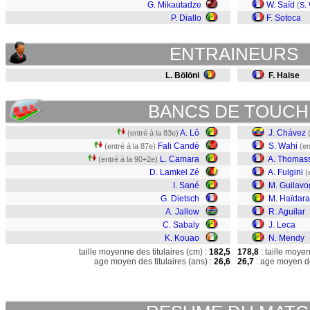
G. Mikautadze
W. Saïd
(
S.
P. Diallo
F. Sotoca
ENTRAINEURS
L. Bölöni
F. Haise
BANCS DE TOUCH
A. Lô
J. Chávez
(entré à la 83e)
Fali Candé
S. Wahi
(entré à la 87e)
(en
L. Camara
A. Thomas
(entré à la 90+2e)
D. Lamkel Zé
A. Fulgini
(
I. Sané
M. Guilavo
G. Dietsch
M. Haïdara
A. Jallow
R. Aguilar
C. Sabaly
J. Leca
K. Kouao
N. Mendy
taille moyenne des titulaires (cm) :
182,5
178,8
: taille moye
age moyen des titulaires (ans) :
26,6
26,7
: age moyen de