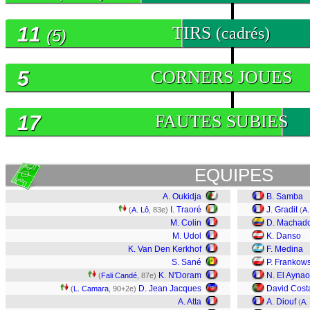
11
TIRS
(cadrés)
(5)
5
CORNERS JOUES
17
FAUTES SUBIES
EQUIPES
A. Oukidja
B. Samba
I. Traoré
J. Gradit
(
A. Lô
, 83e)
(
A
M. Colin
D. Machad
M. Udol
K. Danso
K. Van Den Kerkhof
F. Medina
S. Sané
P. Frankows
K. N'Doram
N. El Aynao
(
Fali Candé
, 87e)
D. Jean Jacques
David Cost
(
L. Camara
, 90+2e)
A. Atta
A. Diouf
(
A.