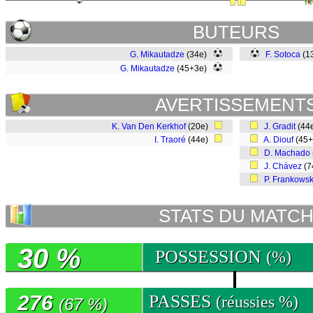
BUTEURS
G. Mikautadze
(34e)
F. Sotoca
(1
G. Mikautadze
(45+3e)
AVERTISSEMENT
K. Van Den Kerkhof
(20e)
J. Gradit
(44
I. Traoré
(44e)
A. Diouf
(45
D. Machado
J. Chávez
(7
P. Frankowsk
STATS DU MATC
30 %
POSSESSION
(%)
276
PASSES
(réussies %)
(67 %)