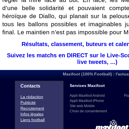
régler la mire face au but. En face, les Me
d’une belle solidarité et pouvaient compt
héroïque de Diallo, qui planait sur la pelouse
tous les ballons possibles et imaginables ju
final. Le maintien n’est pas impossible pour M
Résultats, classement, buteurs et cale
Suivez les matchs en DIRECT sur le Live-Sc
live tweets, ...)
Maxifoot (100% Football) : l'actua
Services Maxifoot
Contacts
Appli Maxifoot Android
Flu
La rédaction
Appli Maxifoot iPhone
Publicité
Site web Mobile
Recrutement
Choix de consentement
Infos légales
Liens football