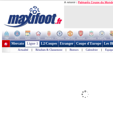
A retenir :
Palmarès Coupe du Mond
OM
PSG
Lyon
Lille
Monaco
Chelsea
Man Utd
Arsenal
Liverpool
ManCity
Ba
+ de clubs
Mercato
Ligue 1
L2/Coupes
Etranger
Coupe d'Europe
Les B
Actualité
|
Résultats & Classement
|
Buteurs
|
Calendrier
|
Equipe