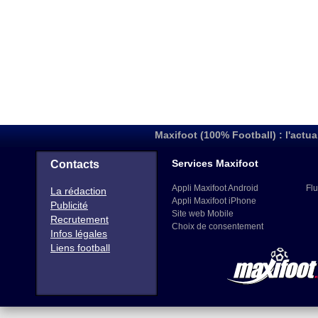
Maxifoot (100% Football) : l'actua
Services Maxifoot
Contacts
Appli Maxifoot Android
Flu
La rédaction
Appli Maxifoot iPhone
Publicité
Site web Mobile
Recrutement
Choix de consentement
Infos légales
Liens football