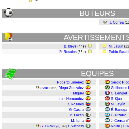
BUTEURS
J. Correa
(1
AVERTISSEMENT
B. Ideye
(44e)
M. Layún
(1
R. Rosales
(65e)
Pablo Sarab
EQUIPES
Roberto Jiménez
Sergio Ric
Diego González
Guilherme 
(
Samu
, 84e)
Miquel
C. Lenglet
Luis Hernández
S. Kjær
R. Rosales
M. Layún
G. Castro
É. Banega
M. Lacen
G. Pizarro
M. Iturra
J. Correa
(
F
I. Success
Nolito
(
Y. En-Nesyri
, 34e)
(
J. G