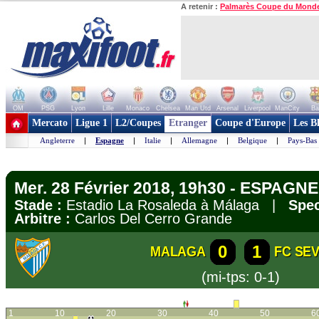
A retenir :
Palmarès Coupe du Mond
OM
PSG
Lyon
Lille
Monaco
Chelsea
Man Utd
Arsenal
Liverpool
ManCity
Ba
+ de clubs
Mercato
Ligue 1
L2/Coupes
Etranger
Coupe d'Europe
Les B
Angleterre
|
Espagne
|
Italie
|
Allemagne
|
Belgique
|
Pays-Bas
Mer. 28 Février 2018, 19h30 - ESPAGNE 
Stade :
Estadio La Rosaleda à Málaga |
Spec
Arbitre :
Carlos Del Cerro Grande
0
1
MALAGA
FC SEV
(mi-tps: 0-1)
1
10
20
30
40
50
6