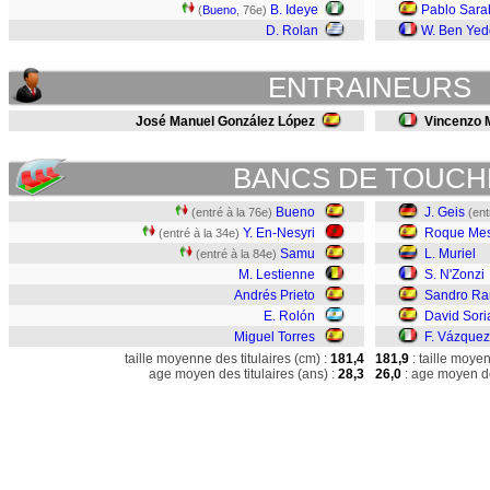
B. Ideye
Pablo Sara
(
Bueno
, 76e)
D. Rolan
W. Ben Yed
ENTRAINEURS
José Manuel González López
Vincenzo 
BANCS DE TOUCH
Bueno
J. Geis
(entré à la 76e)
(ent
Y. En-Nesyri
Roque Me
(entré à la 34e)
Samu
L. Muriel
(entré à la 84e)
M. Lestienne
S. N'Zonzi
Andrés Prieto
Sandro Ra
E. Rolón
David Sori
Miguel Torres
F. Vázquez
taille moyenne des titulaires (cm) :
181,4
181,9
: taille moye
age moyen des titulaires (ans) :
28,3
26,0
: age moyen de