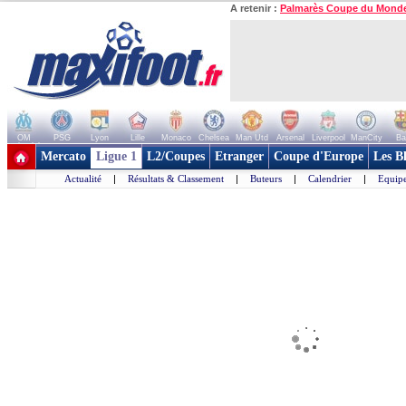
A retenir :
Palmarès Coupe du Mond
OM
PSG
Lyon
Lille
Monaco
Chelsea
Man Utd
Arsenal
Liverpool
ManCity
Ba
+ de clubs
Mercato
Ligue 1
L2/Coupes
Etranger
Coupe d'Europe
Les B
Actualité
|
Résultats & Classement
|
Buteurs
|
Calendrier
|
Equipe