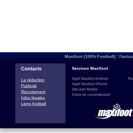
Maxifoot (100% Football) : l'actua
Services Maxifoot
Contacts
Appli Maxifoot Android
Flu
La rédaction
Appli Maxifoot iPhone
Publicité
Site web Mobile
Recrutement
Choix de consentement
Infos légales
Liens football