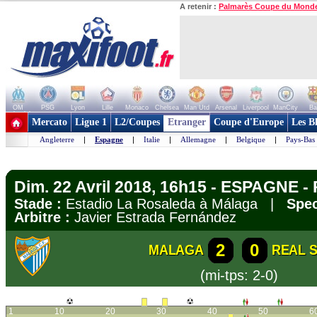
A retenir :
Palmarès Coupe du Mond
OM
PSG
Lyon
Lille
Monaco
Chelsea
Man Utd
Arsenal
Liverpool
ManCity
Ba
+ de clubs
Mercato
Ligue 1
L2/Coupes
Etranger
Coupe d'Europe
Les B
Angleterre
|
Espagne
|
Italie
|
Allemagne
|
Belgique
|
Pays-Bas
Dim. 22 Avril 2018, 16h15 - ESPAGNE - 
Stade :
Estadio La Rosaleda à Málaga |
Spec
Arbitre :
Javier Estrada Fernández
2
0
MALAGA
REAL 
(mi-tps: 2-0)
1
10
20
30
40
50
6