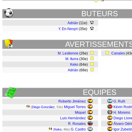
BUTEURS
Adrián
(11e)
Y. En-Nesyri
(35e)
AVERTISSEMENT
M. Lestienne
(26e)
Canales
(43
M. Iturra
(30e)
Keko
(64e)
Adrián
(68e)
EQUIPES
Roberto Jiménez
G. Rulli
Miguel Torres
Kévin Rodr
(
Diego González
, 53e)
Miquel
H. Moreno
Luis Hernández
Diego Llor
R. Rosales
Álvaro Odri
G. Castro
Igor Zubeld
(
Keko
, 46e)