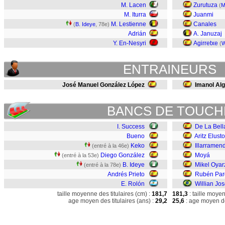
M. Lacen
Zurutuza
(
M
M. Iturra
Juanmi
M. Lestienne
Canales
(
B. Ideye
, 78e)
Adrián
A. Januzaj
Y. En-Nesyri
Agirretxe
(
W
ENTRAINEURS
José Manuel González López
Imanol Alg
BANCS DE TOUCH
I. Success
De La Bell
Bueno
Aritz Elust
Keko
Illarramend
(entré à la 46e)
Diego González
Moyá
(entré à la 53e)
B. Ideye
Mikel Oyar
(entré à la 78e)
Andrés Prieto
Rubén Par
E. Rolón
Willian Jo
taille moyenne des titulaires (cm) :
181,7
181,3
: taille moye
age moyen des titulaires (ans) :
29,2
25,6
: age moyen de