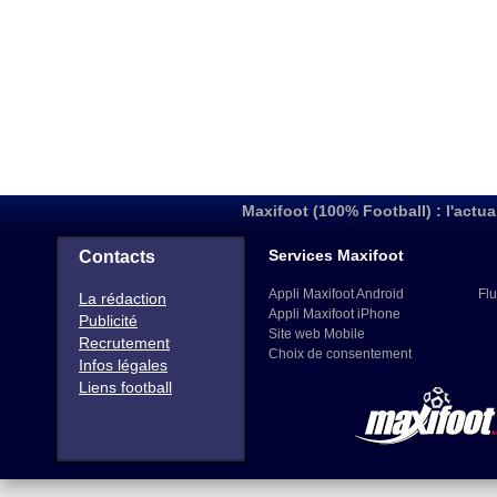
Maxifoot (100% Football) : l'actua
Services Maxifoot
Contacts
Appli Maxifoot Android
Flu
La rédaction
Appli Maxifoot iPhone
Publicité
Site web Mobile
Recrutement
Choix de consentement
Infos légales
Liens football