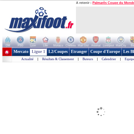
A retenir :
Palmarès Coupe du Mond
OM
PSG
Lyon
Lille
Monaco
Chelsea
Man Utd
Arsenal
Liverpool
ManCity
Ba
+ de clubs
Mercato
Ligue 1
L2/Coupes
Etranger
Coupe d'Europe
Les B
Actualité
|
Résultats & Classement
|
Buteurs
|
Calendrier
|
Equipe